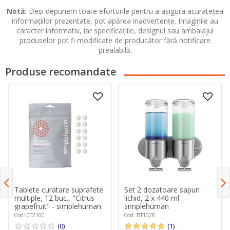
Notă:
Deși depunem toate eforturile pentru a asigura acuratețea
informațiilor prezentate, pot apărea inadvertențe. Imaginile au
caracter informativ, iar specificațiile, designul sau ambalajul
produselor pot fi modificate de producător fără notificare
prealabilă.
Produse recomandate
Tablete curatare suprafete
Set 2 dozatoare sapun
multiple, 12 buc., "Citrus
lichid, 2 x 440 ml -
grapefruit" - simplehuman
simplehuman
Cod: CT2100
Cod: BT1028
(0)
(1)