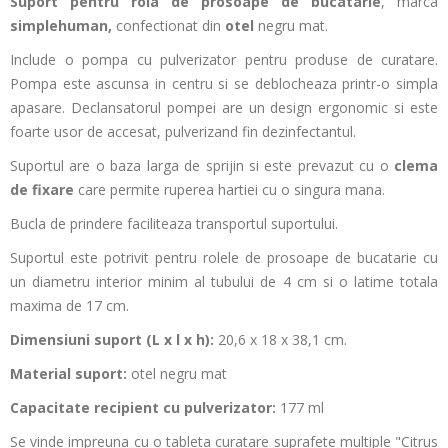
Suport pentru rola de prosoape de bucatarie
, marca
simplehuman,
confectionat din
otel
negru mat.
Include o pompa cu pulverizator pentru produse de curatare.
Pompa este ascunsa in centru si se deblocheaza printr-o simpla
apasare. Declansatorul pompei are un design ergonomic si este
foarte usor de accesat, pulverizand fin dezinfectantul.
Suportul are o baza larga de sprijin si este prevazut cu o
clema
de fixare
care permite ruperea hartiei cu o singura mana.
Bucla de prindere faciliteaza transportul suportului.
Suportul este potrivit pentru rolele de prosoape de bucatarie cu
un diametru interior minim al tubului de 4 cm si o latime totala
maxima de 17 cm.
Dimensiuni suport (L x l x h):
20,6 x 18 x 38,1 cm.
Material suport:
otel negru mat
Capacitate recipient cu pulverizator:
177 ml
Se vinde impreuna cu o tableta curatare suprafete multiple "Citrus