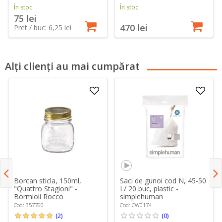
În stoc
În stoc
75 lei
470 lei
Pret / buc: 6,25 lei
Alți clienți au mai cumpărat
Borcan sticla, 150ml,
Saci de gunoi cod N, 45-50
"Quattro Stagioni" -
L/ 20 buc, plastic -
Bormioli Rocco
simplehuman
Cod: 357760
Cod: CW0174
(2)
(0)