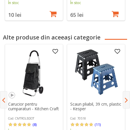
În stoc
În stoc
10 lei
65 lei
Alte produse din aceeași categorie
Carucior pentru
Scaun pliabil, 39 cm, plastic
cumparaturi - Kitchen Craft
- Kesper
Cod: CMTROLBDOT
Cod: 70518
(8)
(11)