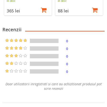
În stoc
În stoc
365 lei
88 lei
Recenzii
0
0
0
0
0
Doar utilizatorii inregistrati si care au achizitionat produsul pot
scrie recenzii