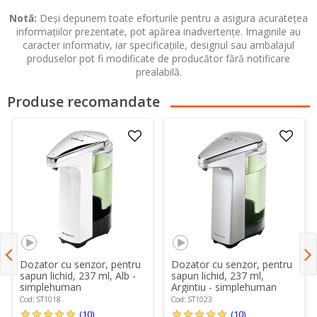
Notă:
Deși depunem toate eforturile pentru a asigura acuratețea
informațiilor prezentate, pot apărea inadvertențe. Imaginile au
caracter informativ, iar specificațiile, designul sau ambalajul
produselor pot fi modificate de producător fără notificare
prealabilă.
Produse recomandate
Dozator cu senzor, pentru
Dozator cu senzor, pentru
sapun lichid, 237 ml, Alb -
sapun lichid, 237 ml,
simplehuman
Argintiu - simplehuman
Cod: ST1018
Cod: ST1023
(10)
(10)