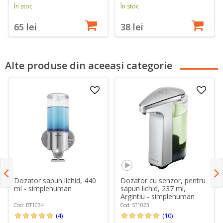
În stoc
În stoc
65 lei
38 lei
Alte produse din aceeași categorie
Dozator sapun lichid, 440
Dozator cu senzor, pentru
ml - simplehuman
sapun lichid, 237 ml,
Argintiu - simplehuman
Cod: BT1034
Cod: ST1023
(4)
(10)