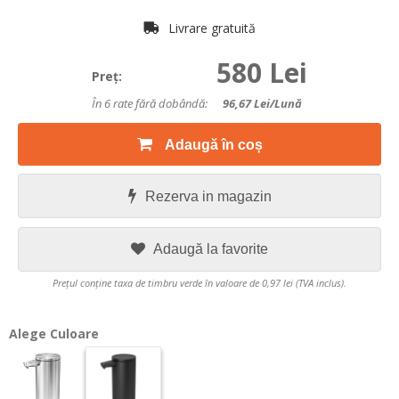
Livrare gratuită
580 Lei
Preţ:
În 6 rate fără dobândă:
96,67
Lei/lună
Adaugă în coș
Rezerva in magazin
Adaugă la favorite
Prețul conține taxa de timbru verde în valoare de 0,97 lei (TVA inclus).
Alege Culoare