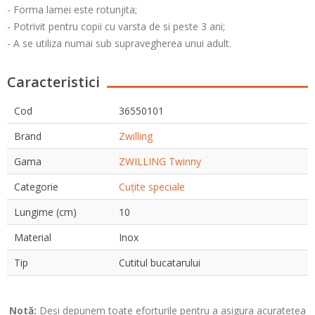
- Forma lamei este rotunjita;
- Potrivit pentru copii cu varsta de si peste 3 ani;
- A se utiliza numai sub supravegherea unui adult.
Caracteristici
Cod
36550101
Brand
Zwilling
Gama
ZWILLING Twinny
Categorie
Cuțite speciale
Lungime (cm)
10
Material
Inox
Tip
Cutitul bucatarului
Notă:
Deși depunem toate eforturile pentru a asigura acuratețea