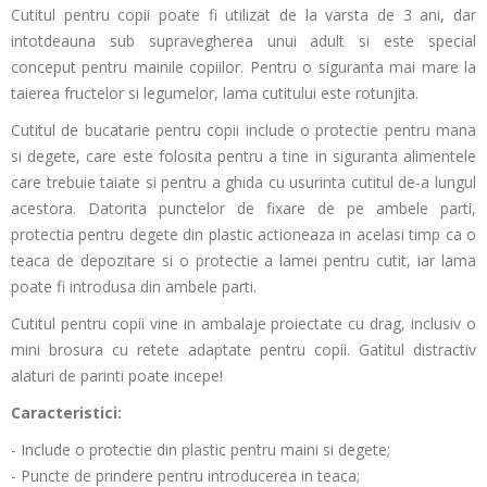
Cutitul pentru copii poate fi utilizat de la varsta de 3 ani, dar
intotdeauna sub supravegherea unui adult si este special
conceput pentru mainile copiilor. Pentru o siguranta mai mare la
taierea fructelor si legumelor, lama cutitului este rotunjita.
Cutitul de bucatarie pentru copii include o protectie pentru mana
si degete, care este folosita pentru a tine in siguranta alimentele
care trebuie taiate si pentru a ghida cu usurinta cutitul de-a lungul
acestora. Datorita punctelor de fixare de pe ambele parti,
protectia pentru degete din plastic actioneaza in acelasi timp ca o
teaca de depozitare si o protectie a lamei pentru cutit, iar lama
poate fi introdusa din ambele parti.
Cutitul pentru copii vine in ambalaje proiectate cu drag, inclusiv o
mini brosura cu retete adaptate pentru copii. Gatitul distractiv
alaturi de parinti poate incepe!
Caracteristici:
- Include o protectie din plastic pentru maini si degete;
- Puncte de prindere pentru introducerea in teaca;