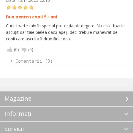
Data:
13.11.2025 22:16
Bun pentru copii 5+ ani
Cuțit foarte fain în special protecția ptr degete. Nu este foarte
ascuțit dar taie pielea dacă apeși deci trebuie manevrat de
copii care asculta îndrumările date.
(
0
)
(
0
)
Comentarii (0)
Magazine
Informații
Servicii