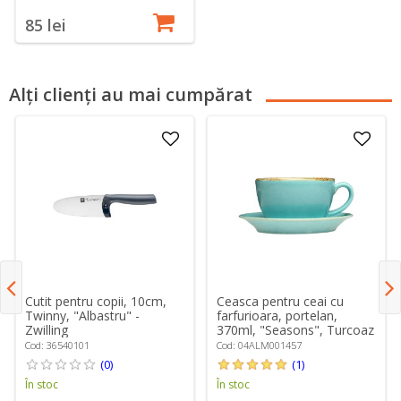
85 lei
Alți clienți au mai cumpărat
Cutit pentru copii, 10cm,
Ceasca pentru ceai cu
Twinny, "Albastru" -
farfurioara, portelan,
Zwilling
370ml, "Seasons", Turcoaz
- Porland
Cod: 36540101
Cod: 04ALM001457
(0)
(1)
În stoc
În stoc