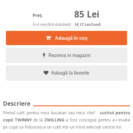
85 Lei
Preţ:
În 6 rate fără dobândă:
14,17
Lei/lună
Adaugă în coș
Rezerva in magazin
Adaugă la favorite
Descriere
Primul cutit pentru micii bucatari sau micii chef -
cutitul pentru
copii TWINNY
de la
ZWILLING
a fost conceput pentru a-i invata
pe copii sa foloseasca un cutit intr-un mod adecvat varstei lor.