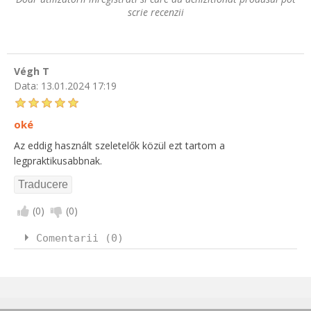
scrie recenzii
Végh T
Data:
13.01.2024 17:19
oké
Az eddig használt szeletelők közül ezt tartom a
legpraktikusabbnak.
(
0
)
(
0
)
Comentarii (0)