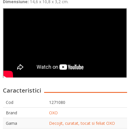
Dimensiune:
14,6
x 10,8 x 3,2 cm.
Caracteristici
Cod
1271080
Brand
OXO
Gama
Decojit, curatat, tocat si feliat OXO