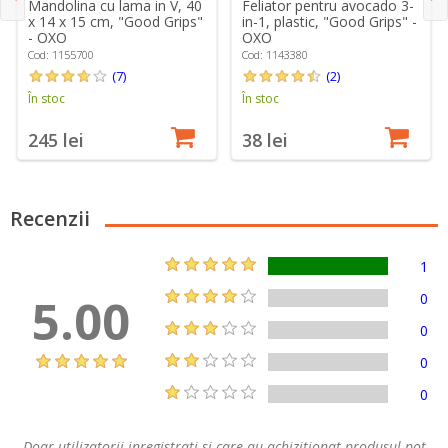
Mandolina cu lama in V, 40
Feliator pentru avocado 3-
x 14 x 15 cm, "Good Grips"
in-1, plastic, "Good Grips" -
- OXO
OXO
Cod: 1155700
Cod: 1143380
(7)
(2)
În stoc
În stoc
245 lei
38 lei
Recenzii
1
5.00
0
0
0
0
Doar utilizatorii inregistrati si care au achizitionat produsul pot