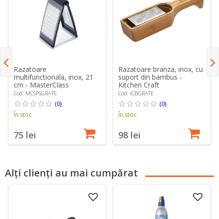
Razatoare
Razatoare branza, inox, cu
multifunctionala, inox, 21
suport din bambus -
cm - MasterClass
Kitchen Craft
Cod: MCSPSGRATE
Cod: ICBGRATE
(0)
(0)
În stoc
În stoc
75 lei
98 lei
Alți clienți au mai cumpărat