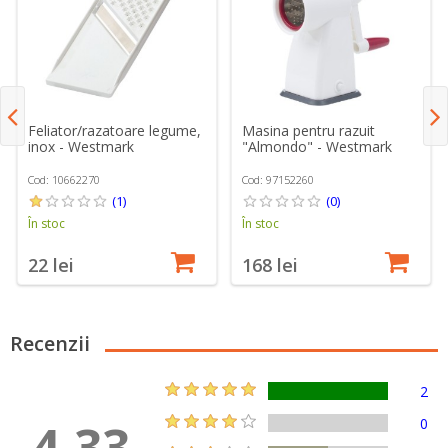
Feliator/razatoare legume,
Masina pentru razuit
inox - Westmark
"Almondo" - Westmark
Cod: 10662270
Cod: 97152260
(1)
(0)
În stoc
În stoc
22 lei
168 lei
Recenzii
2
4.33
0