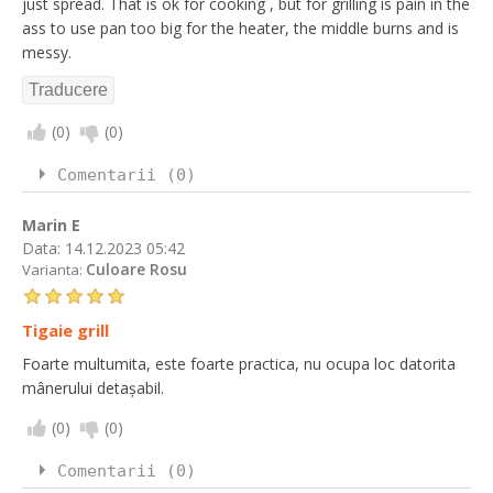
just spread. That is ok for cooking , but for grilling is pain in the
ass to use pan too big for the heater, the middle burns and is
messy.
(
0
)
(
0
)
Comentarii (0)
Marin E
Data:
14.12.2023 05:42
Culoare Rosu
Varianta:
Tigaie grill
Foarte multumita, este foarte practica, nu ocupa loc datorita
mânerului detașabil.
(
0
)
(
0
)
Comentarii (0)