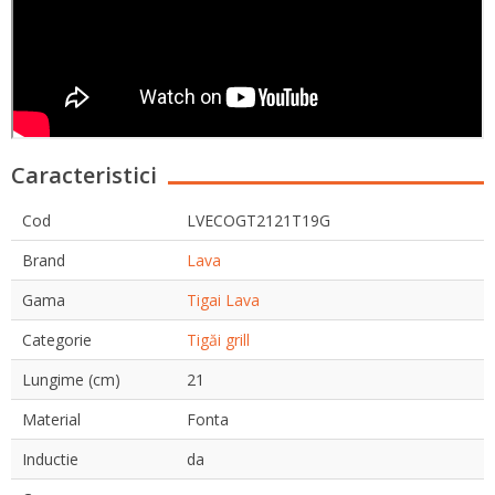
Caracteristici
Cod
LVECOGT2121T19G
Brand
Lava
Gama
Tigai Lava
Categorie
Tigăi grill
Lungime (cm)
21
Material
Fonta
Inductie
da