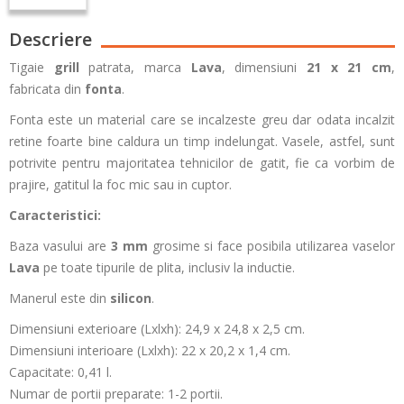
Descriere
Tigaie
grill
patrata, marca
Lava
, dimensiuni
21 x 21 cm
,
fabricata din
fonta
.
Fonta este un material care se incalzeste greu dar odata incalzit
retine foarte bine caldura un timp indelungat. Vasele, astfel, sunt
potrivite pentru majoritatea tehnicilor de gatit, fie ca vorbim de
prajire, gatitul la foc mic sau in cuptor.
Caracteristici:
Baza vasului are
3 mm
grosime si face posibila utilizarea vaselor
Lava
pe toate tipurile de plita, inclusiv la inductie.
Manerul este din
silicon
.
Dimensiuni exterioare (Lxlxh): 24,9 x 24,8 x 2,5 cm.
Dimensiuni interioare (Lxlxh): 22 x 20,2 x 1,4 cm.
Capacitate: 0,41 l.
Numar de portii preparate: 1-2 portii.