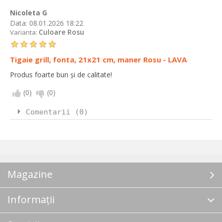
Nicoleta G
Data:
08.01.2026 18:22
Culoare Rosu
Varianta:
Tigaie grill, fonta, 21x21 cm, maner Rosu - LAVA
Produs foarte bun și de calitate!
(
0
)
(
0
)
Comentarii (0)
Magazine
Informații