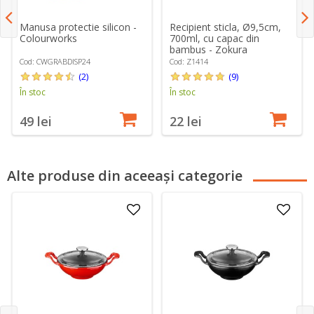
Manusa protectie silicon -
Recipient sticla, Ø9,5cm,
Colourworks
700ml, cu capac din
bambus - Zokura
Cod: CWGRABDISP24
Cod: Z1414
(2)
(9)
În stoc
În stoc
49 lei
22 lei
Alte produse din aceeași categorie