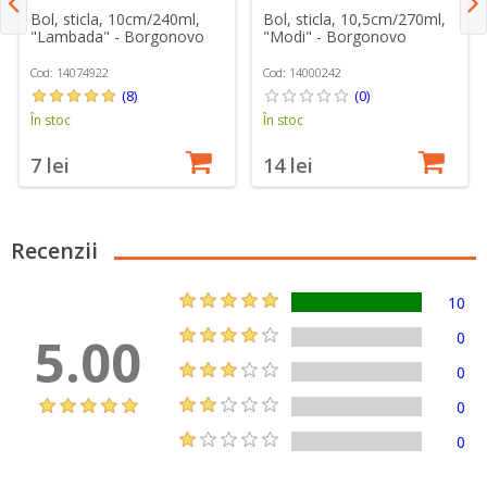
Bol, sticla, 10cm/240ml,
Bol, sticla, 10,5cm/270ml,
"Lambada" - Borgonovo
"Modi" - Borgonovo
Cod: 14074922
Cod: 14000242
(8)
(0)
În stoc
În stoc
7 lei
14 lei
Recenzii
10
5.00
0
0
0
0