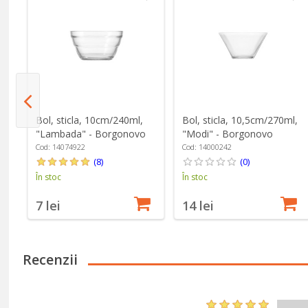
u
Bol, sticla, 10cm/240ml,
Bol, sticla, 10,5cm/270ml,
"Lambada" - Borgonovo
"Modi" - Borgonovo
ry
Cod: 14074922
Cod: 14000242
(8)
(0)
În stoc
În stoc
7 lei
14 lei
Recenzii