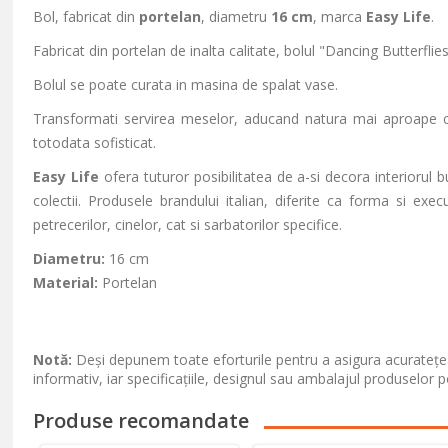
Bol, fabricat din
portelan
, diametru
16 cm
, marca
Easy Life
.
Fabricat din portelan de inalta calitate, bolul "Dancing Butterflies
Bolul se poate curata in masina de spalat vase.
Transformati servirea meselor, aducand natura mai aproape cu a
totodata sofisticat.
Easy Life
ofera tuturor posibilitatea de a-si decora interiorul b
colectii. Produsele brandului italian, diferite ca forma si exec
petrecerilor, cinelor, cat si sarbatorilor specifice.
Diametru:
16 cm
Material:
Portelan
Notă:
Deși depunem toate eforturile pentru a asigura acuratețea
informativ, iar specificațiile, designul sau ambalajul produselor p
Produse recomandate