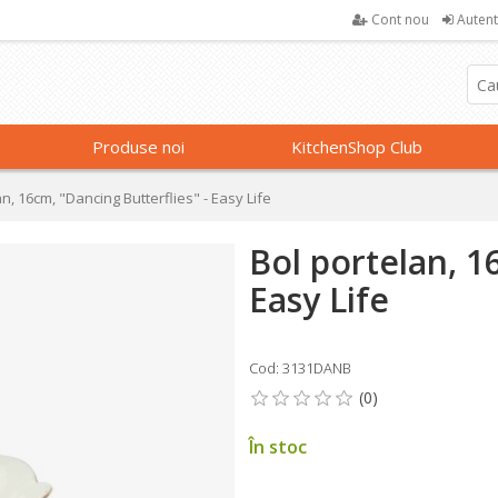
Cont nou
Autent
Produse noi
KitchenShop Club
an, 16cm, "Dancing Butterflies" - Easy Life
Bol portelan, 1
Easy Life
Cod: 3131DANB
În stoc