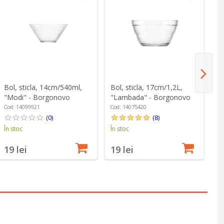
Bol, sticla, 14cm/540ml,
Bol, sticla, 17cm/1,2L,
Bo
"Modi" - Borgonovo
"Lambada" - Borgonovo
"
Cod: 14099921
Cod: 14075420
Co
(0)
(8)
În stoc
În stoc
În
19 lei
19 lei
4