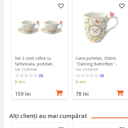
Set 2 cesti cafea cu
Cana portelan, 350ml,
farfurioara, portelan,
"Dancing Butterflies" -
120ml, "Dancing
Easy Life
Cod: 3125DANB
Cod: 3123DANB
Butterflies" - Easy Life
(0)
(0)
În stoc
În stoc
159 lei
78 lei
Alți clienți au mai cumpărat