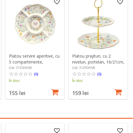
Platou servire aperitive, cu
Platou prajituri, cu 2
5 compartimente,
niveluri, portelan, 16/21cm,
portelan, 25,5 cm,
"Dancing Butterflies" -
Cod: 3135DANB
Cod: 3129DANB
"Dancing Butterflies" -
Easy Life
(0)
(0)
Easy Life
În stoc
În stoc
155 lei
159 lei