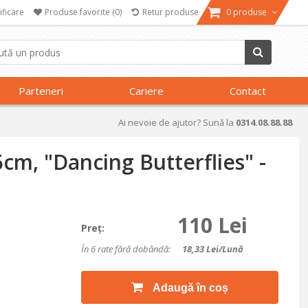
ificare
Produse favorite
(0)
Retur produse
0 produse
Parteneri
Cariere
Contact
Ai nevoie de ajutor? Sună la
0314.08.88.88
6cm, "Dancing Butterflies" -
110 Lei
Preţ:
În 6 rate fără dobândă:
18,33
Lei/lună
Adaugă în coș