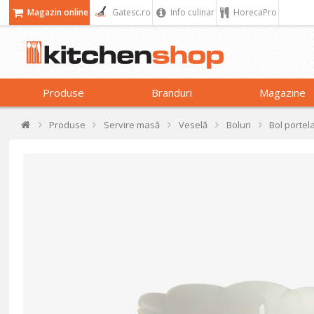
Magazin online
Gatesc.ro
Info culinar
HorecaPro
Produse
Branduri
Magazine
Produse
Servire masă
Veselă
Boluri
Bol portel