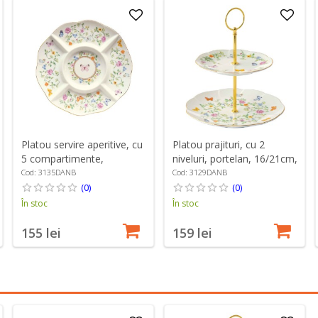
Platou servire aperitive, cu
Platou prajituri, cu 2
5 compartimente,
niveluri, portelan, 16/21cm,
portelan, 25,5 cm,
"Dancing Butterflies" -
Cod: 3135DANB
Cod: 3129DANB
"Dancing Butterflies" -
Easy Life
(0)
(0)
Easy Life
În stoc
În stoc
155 lei
159 lei