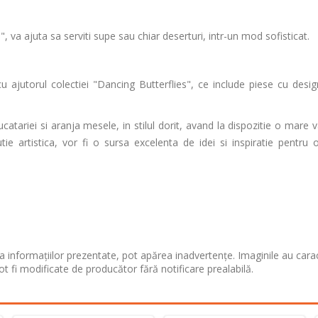
", va ajuta sa serviti supe sau chiar deserturi, intr-un mod sofisticat.
jutorul colectiei "Dancing Butterflies", ce include piese cu design
ucatariei si aranja mesele, in stilul dorit, avand la dispozitie o mare 
utie artistica, vor fi o sursa excelenta de idei si inspiratie pentru 
 informațiilor prezentate, pot apărea inadvertențe. Imaginile au cara
ot fi modificate de producător fără notificare prealabilă.