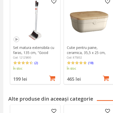
Set matura extensibila cu
Cutie pentru paine,
faras, 135 cm, "Good
ceramica, 35,5 x 25 cm,
Grips" - OXO
Clay - Emile Henry
Cod: 12125800
Cod: 875002
(2)
(18)
În stoc
În stoc
199 lei
465 lei
Alte produse din aceeași categorie