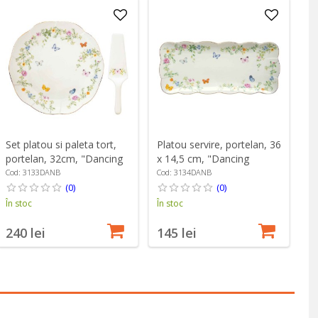
Set platou si paleta tort,
Platou servire, portelan, 36
portelan, 32cm, "Dancing
x 14,5 cm, "Dancing
Butterflies" - Easy Life
Butterflies" - Easy Life
Cod: 3133DANB
Cod: 3134DANB
(0)
(0)
În stoc
În stoc
240 lei
145 lei