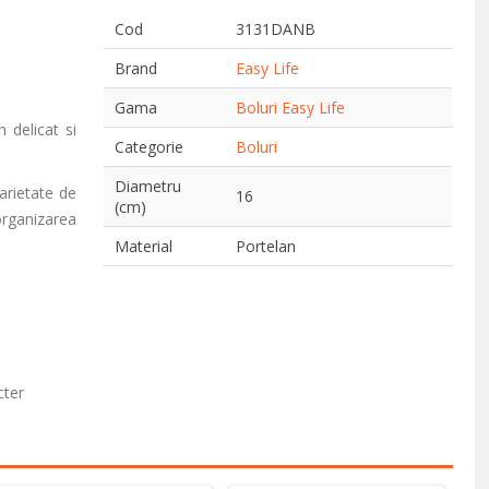
Cod
3131DANB
Brand
Easy Life
Gama
Boluri Easy Life
 delicat si
Categorie
Boluri
Diametru
varietate de
16
(cm)
organizarea
Material
Portelan
cter