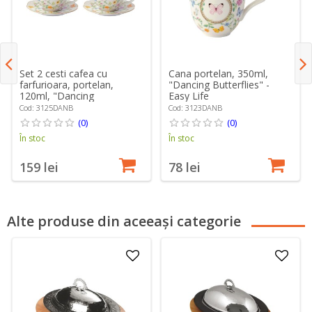
Set 2 cesti cafea cu
Cana portelan, 350ml,
farfurioara, portelan,
"Dancing Butterflies" -
120ml, "Dancing
Easy Life
Butterflies" - Easy Life
Cod: 3125DANB
Cod: 3123DANB
(0)
(0)
În stoc
În stoc
159 lei
78 lei
Alte produse din aceeași categorie