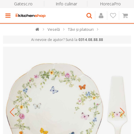
Gatesc.ro
Info culinar
HorecaPro
Veselă
Tăvi și platouri
Ai nevoie de ajutor? Sună la
0314.08.88.88