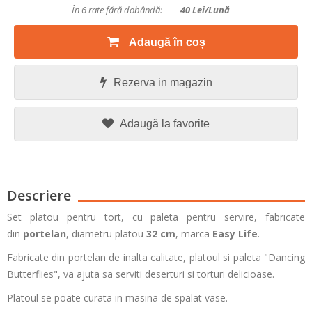
În 6 rate fără dobândă:
40
Lei/lună
Adaugă în coș
Rezerva in magazin
Adaugă la favorite
Descriere
Set platou pentru tort, cu paleta pentru servire, fabricate
din
portelan
, diametru platou
32 cm
, marca
Easy Life
.
Fabricate din portelan de inalta calitate, platoul si paleta "Dancing
Butterflies", va ajuta sa serviti deserturi si torturi delicioase.
Platoul se poate curata in masina de spalat vase.