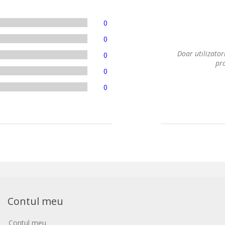
0
0
Doar utilizatori
0
pro
0
0
Contul meu
Contul meu