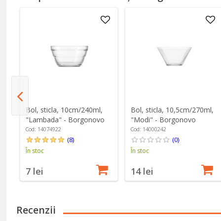
u
Bol, sticla, 10cm/240ml,
Bol, sticla, 10,5cm/270ml,
"Lambada" - Borgonovo
"Modi" - Borgonovo
ry
Cod: 14074922
Cod: 14000242
(8)
(0)
În stoc
În stoc
7 lei
14 lei
Recenzii