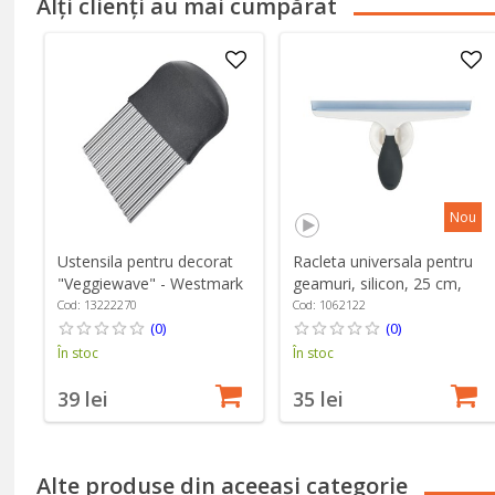
Alți clienți au mai cumpărat
Nou
Ustensila pentru decorat
Racleta universala pentru
"Veggiewave" - Westmark
geamuri, silicon, 25 cm,
"Good Grips" - OXO
Cod: 13222270
Cod: 1062122
(0)
(0)
În stoc
În stoc
39 lei
35 lei
Alte produse din aceeași categorie