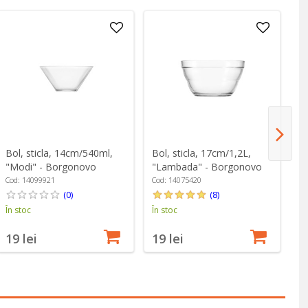
Bol, sticla, 14cm/540ml,
Bol, sticla, 17cm/1,2L,
Bo
"Modi" - Borgonovo
"Lambada" - Borgonovo
"
Cod: 14099921
Cod: 14075420
Co
(0)
(8)
În stoc
În stoc
În
19 lei
19 lei
4