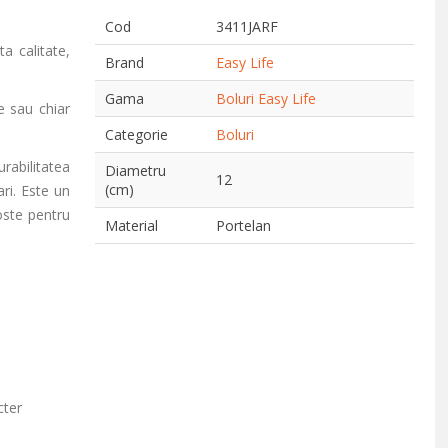
Cod
3411JARF
ta calitate,
Brand
Easy Life
Gama
Boluri Easy Life
e sau chiar
Categorie
Boluri
rabilitatea
Diametru
12
(cm)
ri. Este un
oste pentru
Material
Portelan
cter