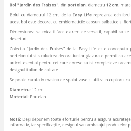
Bol "Jardin des Fraises"
, din
portelan
, diametru
12 cm
, mar
Bolul cu diametrul 12 cm, de la
Easy Life
reprezinta echilibrul
acest bol este decorat cu emblematicile capsuni salbatice si fl
Dimensiunea sa mica il face extrem de versatil, capabil sa se a
deserturi.
Colectia "Jardin des Fraises" de la Easy Life este conceputa p
portelanului si stralucirea decoratiunilor glazurate permit ca ac
articol esential pentru cei care doresc sa isi completeze tacam
designul italian de calitate.
Se poate curata in masina de spalat vase si utiliza in cuptorul c
Diametru:
12 cm
Material:
Portelan
Notă:
Deși depunem toate eforturile pentru a asigura acuratețea
informativ, iar specificațiile, designul sau ambalajul produselor p