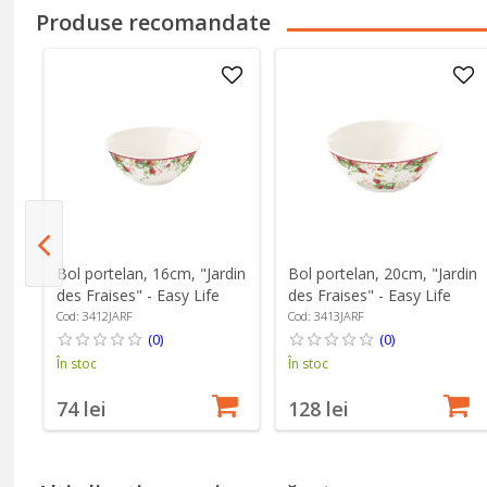
Produse recomandate
2
Bol portelan, 16cm, "Jardin
Bol portelan, 20cm, "Jardin
es
des Fraises" - Easy Life
des Fraises" - Easy Life
Cod: 3412JARF
Cod: 3413JARF
(0)
(0)
În stoc
În stoc
74 lei
128 lei