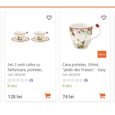
Nou
Set 2 cesti cafea cu
Cana portelan, 350ml,
farfurioara, portelan,
"Jardin des Fraises" - Easy
120ml, "Jardin des Fraises"
Life
Cod: 3405JARF
Cod: 3403JARF
- Easy Life
(0)
(0)
În stoc
În stoc
128 lei
74 lei