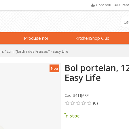
Cont nou
Autent
Produse noi
KitchenShop Club
an, 12cm, "Jardin des Fraises" - Easy Life
Bol portelan, 12
Nou
Easy Life
Cod: 3411JARF
În stoc