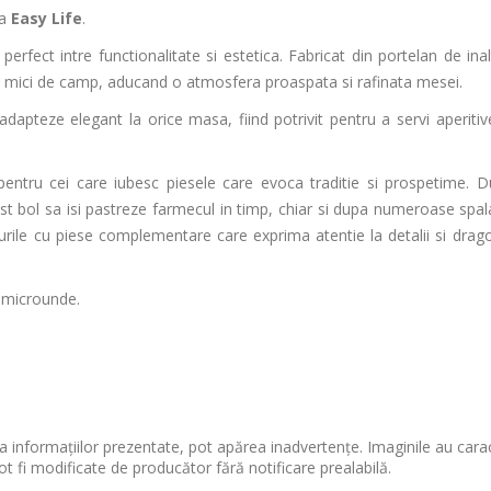
ca
Easy Life
.
 perfect intre functionalitate si estetica. Fabricat din portelan de inal
ori mici de camp, aducand o atmosfera proaspata si rafinata mesei.
dapteze elegant la orice masa, fiind potrivit pentru a servi aperitiv
entru cei care iubesc piesele care evoca traditie si prospetime. Du
est bol sa isi pastreze farmecul in timp, chiar si dupa numeroase spala
urile cu piese complementare care exprima atentie la detalii si drag
u microunde.
 informațiilor prezentate, pot apărea inadvertențe. Imaginile au cara
ot fi modificate de producător fără notificare prealabilă.