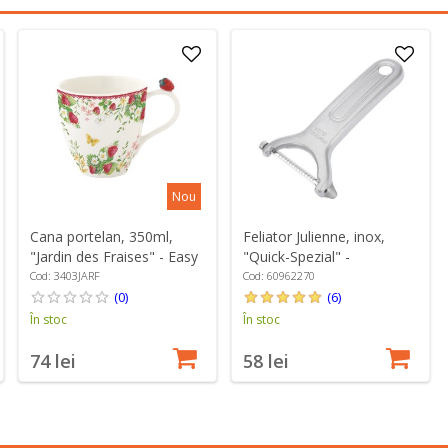
Nou
Cana portelan, 350ml,
Feliator Julienne, inox,
"Jardin des Fraises" - Easy
"Quick-Spezial" -
Life
Westmark
Cod: 3403JARF
Cod: 60962270
(0)
(6)
În stoc
În stoc
74 lei
58 lei