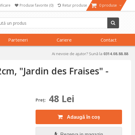
ificare
Produse favorite
(0)
Retur produse
0 produse
Parteneri
Cariere
Contact
Ai nevoie de ajutor? Sună la
0314.08.88.88
cm, "Jardin des Fraises" -
48 Lei
Preţ:
Adaugă în coș
Rezerva in magazin