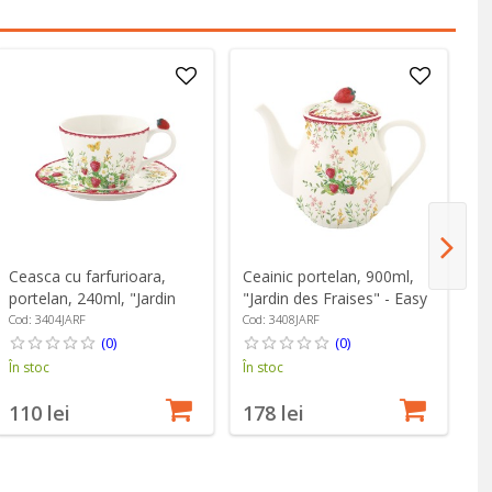
Ceasca cu farfurioara,
Ceainic portelan, 900ml,
Re
portelan, 240ml, "Jardin
"Jardin des Fraises" - Easy
po
des Fraises" - Easy Life
Life
"J
Cod: 3404JARF
Cod: 3408JARF
Co
Li
(0)
(0)
În stoc
În stoc
În
110 lei
178 lei
1