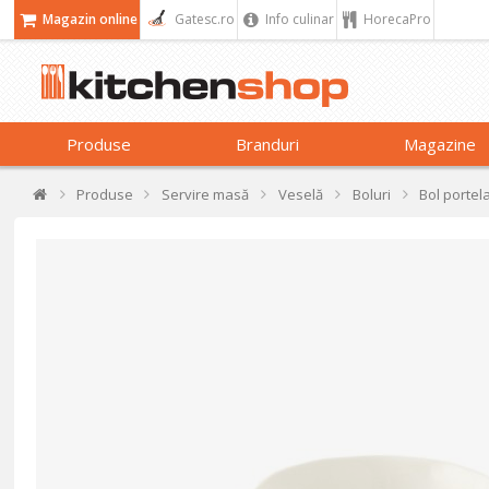
Magazin online
Gatesc.ro
Info culinar
HorecaPro
Produse
Branduri
Magazine
Produse
Servire masă
Veselă
Boluri
Bol portel