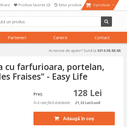
ificare
Produse favorite
(0)
Retur produse
0 produse
Parteneri
Cariere
Contact
Ai nevoie de ajutor? Sună la
0314.08.88.88
a cu farfurioara, portelan,
es Fraises" - Easy Life
128 Lei
Preţ:
În 6 rate fără dobândă:
21,33
Lei/lună
Adaugă în coș