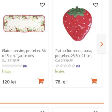
Platou servire, portelan, 36
Platou forma capsuna,
Ce
x 15 cm, "Jardin des
portelan, 25,5 x 21 cm,
bo
Fraises" - Easy Life
"Jardin des Fraises" - Easy
Ma
Cod: 3414JARF
Cod: 3481JARF
Co
Life
(0)
(0)
În stoc
În stoc
În
4
120 lei
78 lei
Pr