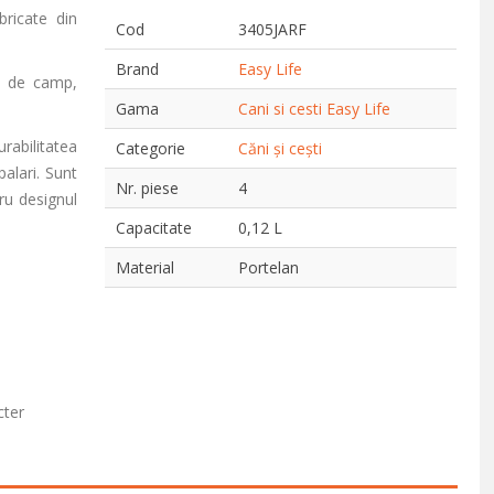
abricate din
Cod
3405JARF
Brand
Easy Life
ci de camp,
Gama
Cani si cesti Easy Life
rabilitatea
Categorie
Căni și cești
alari. Sunt
Nr. piese
4
ru designul
Capacitate
0,12 L
Material
Portelan
cter