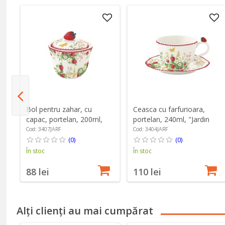
 36
Bol pentru zahar, cu
Ceasca cu farfurioara,
capac, portelan, 200ml,
portelan, 240ml, "Jardin
"Jardin des Fraises" - Easy
des Fraises" - Easy Life
Cod: 3407JARF
Cod: 3404JARF
Life
(0)
(0)
În stoc
În stoc
88 lei
110 lei
Alți clienți au mai cumpărat