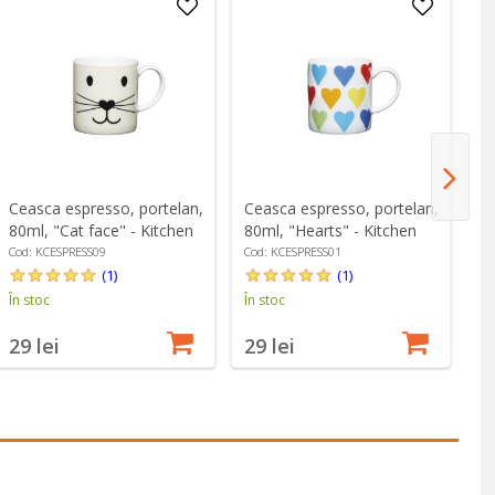
Ceasca espresso, portelan,
Ceasca espresso, portelan,
Ce
80ml, "Cat face" - Kitchen
80ml, "Hearts" - Kitchen
80
Craft
Craft
Ki
Cod: KCESPRESS09
Cod: KCESPRESS01
Co
(1)
(1)
În stoc
În stoc
În
29 lei
29 lei
2