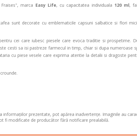
s Fraises", marca
Easy Life
, cu
capacitatea individuala
120 ml
, f
 cafea sunt decorate cu emblematicile capsuni salbatice si flori mi
entru cei care iubesc piesele care evoca traditie si prospetime. Du
este cesti sa isi pastreze farmecul in timp, chiar si dupa numeroase sp
taria cu piese vesele care exprima atentie la detalii si dragoste pent
microunde.
 informațiilor prezentate, pot apărea inadvertențe. Imaginile au cara
ot fi modificate de producător fără notificare prealabilă.