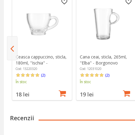
u
Ceasca cappuccino, sticla,
Cana ceai, sticla, 265ml,
su
180ml, "Ischia" -
"Elba" - Borgonovo
Borgonovo
Cod: 13220320
Cod: 12031020
(2)
(2)
În stoc
În stoc
18 lei
19 lei
Recenzii