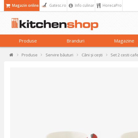
Magazin online
Gatesc.ro
Info culinar
HorecaPro
Produse
Branduri
Magazine
Produse
Servire băuturi
Căni și cești
Set 2 cesti caf