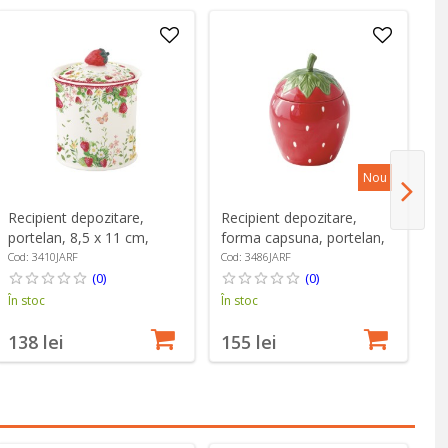
Nou
Recipient depozitare,
Recipient depozitare,
Se
portelan, 8,5 x 11 cm,
forma capsuna, portelan,
fo
"Jardin des Fraises" - Easy
12,5 x 18 cm, "Jardin des
po
Cod: 3410JARF
Cod: 3486JARF
Co
Life
Fraises" - Easy Life
ba
(0)
(0)
Fr
În stoc
În stoc
În
138 lei
155 lei
1