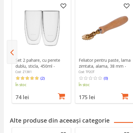
n-
Set 2 pahare, cu perete
Feliator pentru paste, lama
dublu, sticla, 450ml -
zimtata, alama, 38 mm -
Zokura
Zokura
Cod: Z1381
Cod: TP2OT
(2)
(0)
În stoc
În stoc
74 lei
175 lei
Alte produse din aceeași categorie