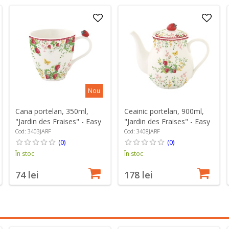
Nou
Cana portelan, 350ml,
Ceainic portelan, 900ml,
"Jardin des Fraises" - Easy
"Jardin des Fraises" - Easy
Life
Life
Cod: 3403JARF
Cod: 3408JARF
(0)
(0)
În stoc
În stoc
74 lei
178 lei