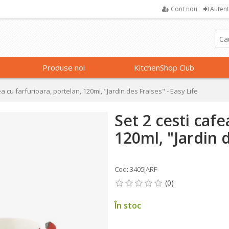
Cont nou
Autent
Produse noi
KitchenShop Club
ea cu farfurioara, portelan, 120ml, "Jardin des Fraises" - Easy Life
Set 2 cesti cafe
120ml, "Jardin d
Cod: 3405JARF
În stoc