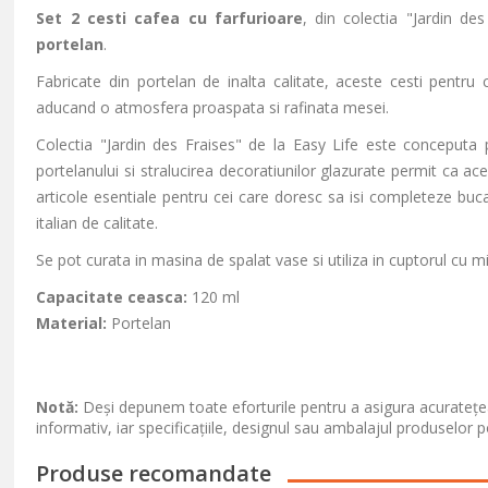
Set 2 cesti cafea
cu farfurioare
, din colectia "Jardin de
portelan
.
Fabricate din portelan de inalta calitate, aceste cesti pentru
aducand o atmosfera proaspata si rafinata mesei.
Colectia "Jardin des Fraises" de la Easy Life este conceputa p
portelanului si stralucirea decoratiunilor glazurate permit ca ac
articole esentiale pentru cei care doresc sa isi completeze buca
italian de calitate.
Se pot curata in masina de spalat vase si utiliza in cuptorul cu 
Capacitate ceasca:
120 ml
Material:
Portelan
Notă:
Deși depunem toate eforturile pentru a asigura acuratețea
informativ, iar specificațiile, designul sau ambalajul produselor p
Produse recomandate