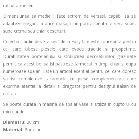
rafinata mesei.
Dimensiunea sa medie il face extrem de versatil, capabil sa se
adapteze elegant la orice masa, fiind potrivit pentru a servi supe,
supe crema sau chiar deserturi.
Colectia "Jardin des Fraises" de la Easy Life este conceputa pentru
cei care iubesc piesele care evoca traditie si prospetime.
Durabilitatea portelanului si stralucirea decoratiunilor glazurate
permit ca acest bol sa isi pastreze farmecul in timp, chiar si dupa
numeroase spalari. Este un articol esential pentru cei care doresc
sa isi completeze tacamurile cu piese complementare care
exprima atentie la detalii si dragoste pentru designul italian de
calitate.
Se poate curata in masina de spalat vase si utiliza in cuptorul cu
microunde.
Diametru:
20 cm
Material:
Portelan