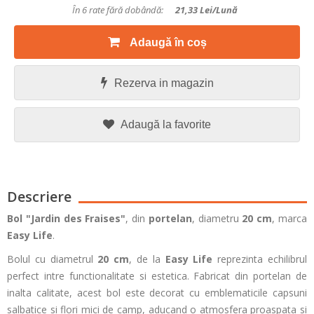
În 6 rate fără dobândă:
21,33
Lei/lună
Adaugă în coș
Rezerva in magazin
Adaugă la favorite
Descriere
Bol "Jardin des Fraises"
, din
portelan
, diametru
20 cm
, marca
Easy Life
.
Bolul cu diametrul
20 cm
, de la
Easy Life
reprezinta echilibrul
perfect intre functionalitate si estetica. Fabricat din portelan de
inalta calitate, acest bol este decorat cu emblematicile capsuni
salbatice si flori mici de camp, aducand o atmosfera proaspata si