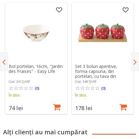
Bol portelan, 16cm, "Jardin
Set 3 boluri aperitive,
des Fraises" - Easy Life
forma capsuna, din
portelan, cu tava din
bambus, "Jardin des
Cod: 3412JARF
Cod: 3487JARF
Fraises" - Easy Life
(0)
(0)
În stoc
În stoc
74 lei
178 lei
Alți clienți au mai cumpărat