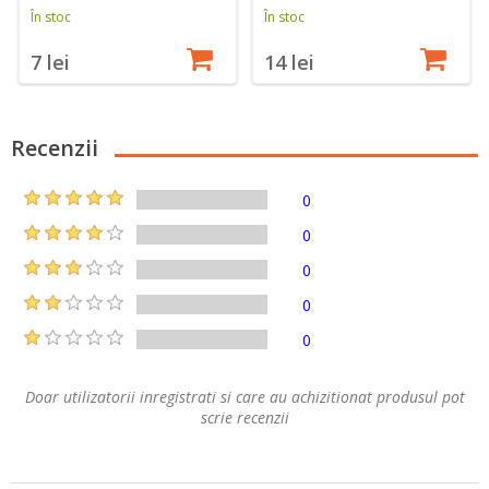
În stoc
În stoc
7 lei
14 lei
Recenzii
0
0
0
0
0
Doar utilizatorii inregistrati si care au achizitionat produsul pot
scrie recenzii