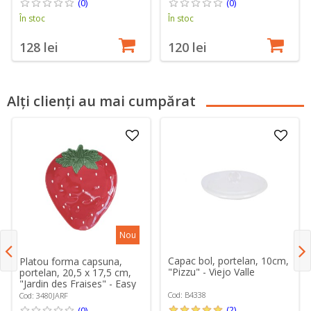
(0)
(0)
În stoc
În stoc
128 lei
120 lei
Alți clienți au mai cumpărat
Nou
Capac bol, portelan, 10cm,
Platou forma capsuna,
"Pizzu" - Viejo Valle
portelan, 20,5 x 17,5 cm,
"Jardin des Fraises" - Easy
Life
Cod: B4338
Cod: 3480JARF
(2)
(0)