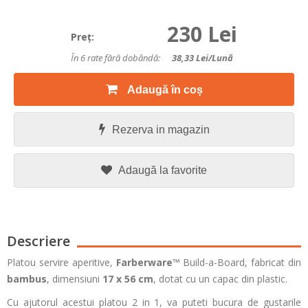
230 Lei
Preţ:
În 6 rate fără dobândă:
38,33
Lei/lună
Adaugă în coș
Rezerva in magazin
Adaugă la favorite
Descriere
Platou servire aperitive,
Farberware
™ Build-a-Board, fabricat din
bambus
, dimensiuni
17 x 56 cm
, dotat cu un capac din plastic.
Cu ajutorul acestui platou 2 in 1, va puteti bucura de gustarile