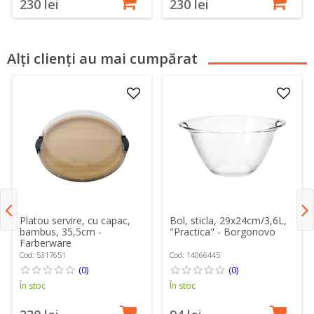
230 lei
230 lei
Alți clienți au mai cumpărat
Platou servire, cu capac,
Bol, sticla, 29x24cm/3,6L,
bambus, 35,5cm -
"Practica" - Borgonovo
Farberware
Cod: 5317651
Cod: 14066445
(0)
(0)
În stoc
În stoc