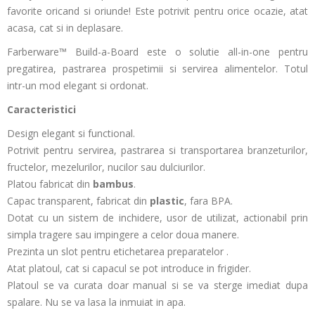
favorite oricand si oriunde! Este potrivit pentru orice ocazie, atat
acasa, cat si in deplasare.
Farberware™ Build-a-Board este o solutie all-in-one pentru
pregatirea, pastrarea prospetimii si servirea alimentelor. Totul
intr-un mod elegant si ordonat.
Caracteristici
Design elegant si functional.
Potrivit pentru servirea, pastrarea si transportarea branzeturilor,
fructelor, mezelurilor, nucilor sau dulciurilor.
Platou fabricat din
bambus
.
Capac transparent, fabricat din
plastic
, fara BPA.
Dotat cu un sistem de inchidere, usor de utilizat, actionabil prin
simpla tragere sau impingere a celor doua manere.
Prezinta un slot pentru etichetarea preparatelor .
Atat platoul, cat si capacul se pot introduce in frigider.
Platoul se va curata doar manual si se va sterge imediat dupa
spalare. Nu se va lasa la inmuiat in apa.