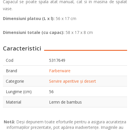
Capacul se poate spala atat manual, cat si in masina de spalat
vase.
Dimensiuni platou (L x l):
56 x 17 cm
Dimensiuni totale (cu capac):
58 x 17 x 8 cm
Caracteristici
Cod
5317649
Brand
Farberware
Categorie
Servire aperitive și desert
Lungime (cm)
56
Material
Lemn de bambus
Notă:
Deși depunem toate eforturile pentru a asigura acuratețea
informațiilor prezentate, pot apărea inadvertențe. Imaginile au