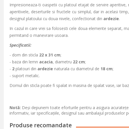
Impresioneaza-ti oaspetii cu platoul etajat de servire aperitive
aperitivele, deserturile si fructele cu simplul, dar in acelasi ti
designul platoului cu doua nivele, confectionat din
ardezie
.
In cazul in care vrei sa folosesti cele doua elemente separat, man
permitand o manevrare usoara.
Specificatii:
- dom din sticla
22 x 31 cm
;
- baza din lemn
acacia
, diametru
22 cm
;
-
2
platouri din
ardezie
naturala cu diametrul de
18 cm
;
- suport metalic.
Domul din sticla poate fi spalat in masina de spalat vase, iar baza
Notă:
Deși depunem toate eforturile pentru a asigura acuratețea
informativ, iar specificațiile, designul sau ambalajul produselor p
Produse recomandate