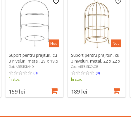
Nou
Nou
Suport pentru prajituri, cu
Suport pentru prajituri, cu
3 niveluri, metal, 29 x 19,5
3 niveluri, metal, 22 x 22 x
x 43 cm - Artesa
42 cm, Copper - Artesa
Cod: ART3TSTAND
Cod: ARTBIRDCAGE
(0)
(0)
În stoc
În stoc
159 lei
189 lei