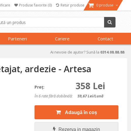
ificare
Produse favorite
(0)
Retur produse
0 produse
Parteneri
Cariere
Contact
Ai nevoie de ajutor? Sună la
0314.08.88.88
tajat, ardezie - Artesa
358 Lei
Preţ:
În 6 rate fără dobândă:
59,67
Lei/lună
Adaugă în coș
Rezerva in magazin