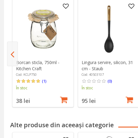
Borcan sticla, 750ml -
Lingura servire, silicon, 31
cm,
Kitchen Craft
cm - Staub
Cod: KCLP750
Cod: 40503107
(1)
(0)
În stoc
În stoc
38 lei
95 lei
Alte produse din aceeași categorie