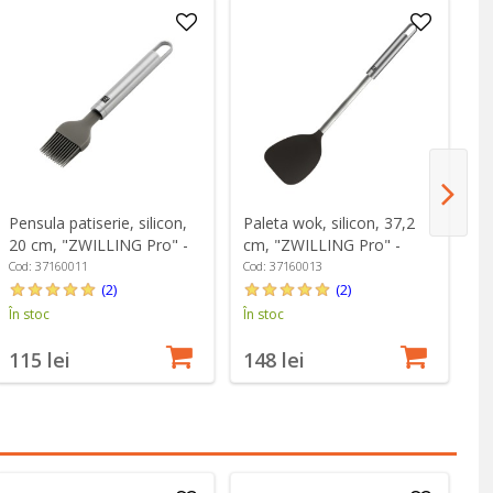
Pensula patiserie, silicon,
Paleta wok, silicon, 37,2
Sa
20 cm, "ZWILLING Pro" -
cm, "ZWILLING Pro" -
L/
Zwilling
Zwilling
s
Cod: 37160011
Cod: 37160013
Co
(2)
(2)
În stoc
În stoc
În
115 lei
148 lei
3