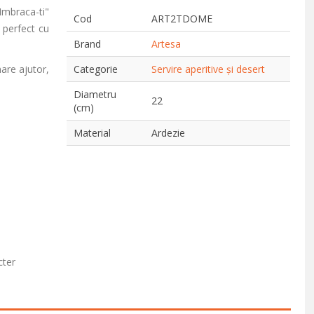
Imbraca-ti"
Cod
ART2TDOME
 perfect cu
Brand
Artesa
mare ajutor,
Categorie
Servire aperitive și desert
Diametru
22
(cm)
Material
Ardezie
cter