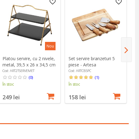
Nou
Platou servire, cu 2 nivele,
Set servire branzeturi 5
Se
metal, 39,5 x 26 x 34,5 cm
piese - Artesa
Ar
- Artesa
Cod: ART2TSERVEMET
Cod: ARTCB5PC
Co
(0)
(1)
În stoc
În stoc
În
249 lei
158 lei
5