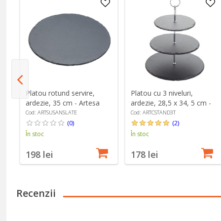
,
Platou rotund servire,
Platou cu 3 niveluri,
ardezie, 35 cm - Artesa
ardezie, 28,5 x 34, 5 cm -
Artesa
Cod: ARTSUSANSLATE
Cod: ARTCSTAND3T
(0)
(2)
În stoc
În stoc
198 lei
178 lei
Recenzii