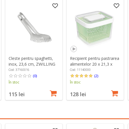
Cleste pentru spaghetti,
Recipient pentru pastrarea
inox, 23,6 cm, ZWILLING
alimentelor 20 x 21,3 x
Pro - Zwilling
15,3 cm, 4 L, "GreenSaver"
Cod: 37160016
Cod: 11140000
- OXO
(0)
(2)
În stoc
În stoc
115 lei
128 lei