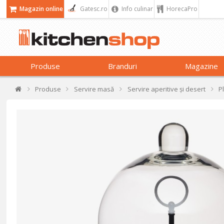
Magazin online
Gatesc.ro
Info culinar
HorecaPro
Produse
Branduri
Magazine
Produse
Servire masă
Servire aperitive și desert
P