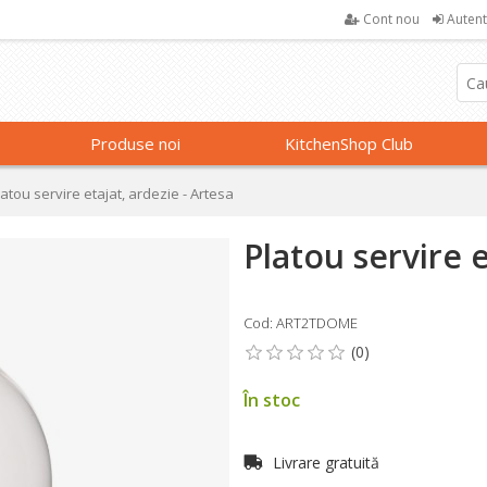
Cont nou
Autent
Produse noi
KitchenShop Club
latou servire etajat, ardezie - Artesa
Platou servire e
Cod: ART2TDOME
În stoc
Livrare gratuită