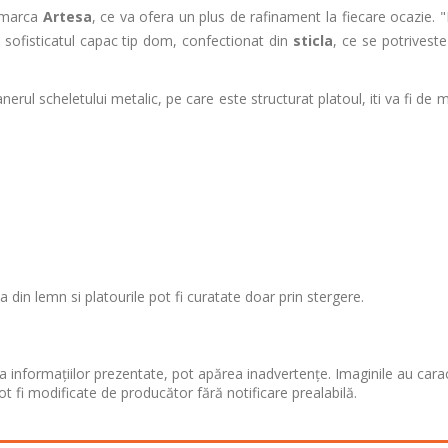
, marca
Artesa
, ce va ofera un plus de rafinament la fiecare ocazie. "
mp, sofisticatul capac tip dom, confectionat din
sticla
, ce se potriveste
erul scheletului metalic, pe care este structurat platoul, iti va fi de 
 din lemn si platourile pot fi curatate doar prin stergere.
 informațiilor prezentate, pot apărea inadvertențe. Imaginile au cara
ot fi modificate de producător fără notificare prealabilă.