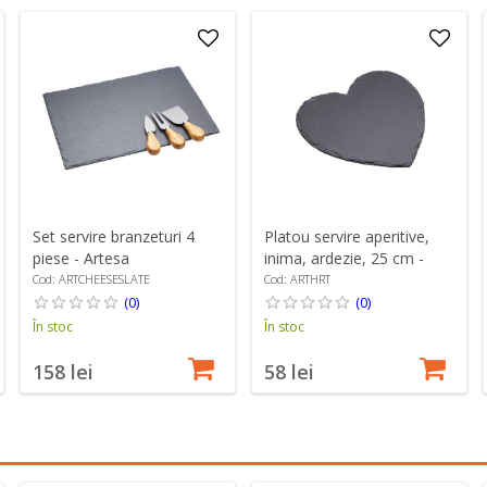
Set servire branzeturi 4
Platou servire aperitive,
piese - Artesa
inima, ardezie, 25 cm -
Artesa
Cod: ARTCHEESESLATE
Cod: ARTHRT
(0)
(0)
În stoc
În stoc
158 lei
58 lei