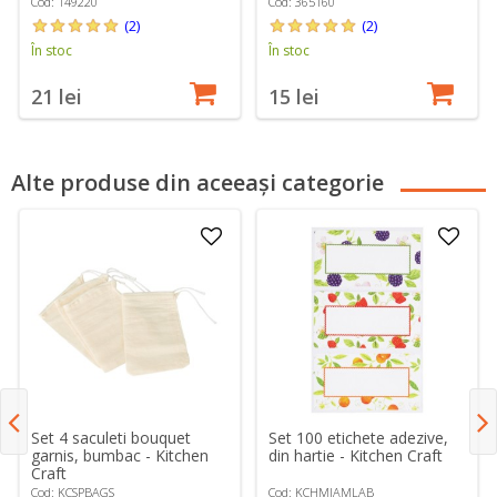
Cod: 149220
Cod: 365160
(2)
(2)
În stoc
În stoc
21 lei
15 lei
Alte produse din aceeași categorie
Set 4 saculeti bouquet
Set 100 etichete adezive,
garnis, bumbac - Kitchen
din hartie - Kitchen Craft
Craft
Cod: KCSPBAGS
Cod: KCHMJAMLAB