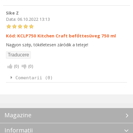
Sike Z
Data:
06.10.2022 13:13
Kód: KCLP750 Kitchen Craft befőttesüveg 750 ml
Nagyon szép, tökéletesen záródik a teteje!
(
0
)
(
0
)
Comentarii (0)
Magazine
Informații