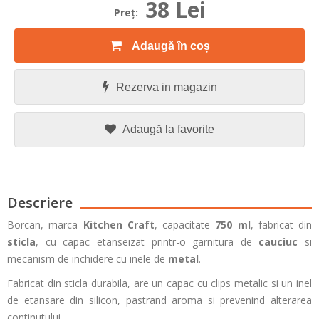
38 Lei
Preţ:
Adaugă în coș
Rezerva in magazin
Adaugă la favorite
Descriere
Borcan, marca
Kitchen Craft
, capacitate
750 ml
, fabricat din
sticla
, cu capac etanseizat printr-o garnitura de
cauciuc
si
mecanism de inchidere cu inele de
metal
.
Fabricat din sticla durabila, are un capac cu clips metalic si un inel
de etansare din silicon, pastrand aroma si prevenind alterarea
continutului.