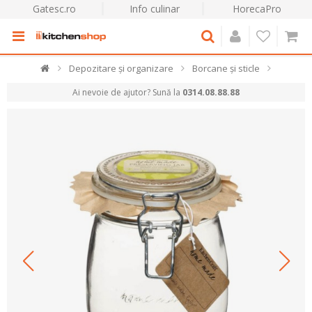
Gatesc.ro
Info culinar
HorecaPro
Depozitare și organizare
Borcane și sticle
Ai nevoie de ajutor? Sună la
0314.08.88.88