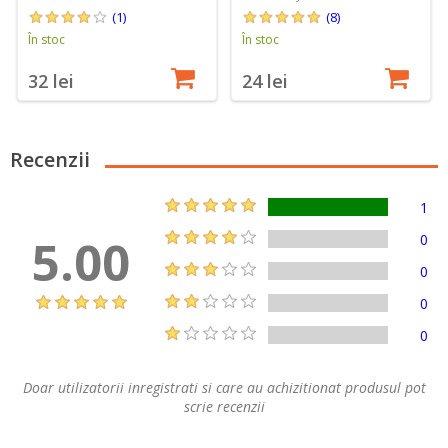
(1)
(8)
În stoc
În stoc
32 lei
24 lei
Recenzii
1
5.00
0
0
0
0
Doar utilizatorii inregistrati si care au achizitionat produsul pot
scrie recenzii