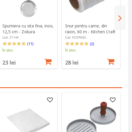
Spumiera cu sita fina, inox,
Snur pentru carne, din
Ca
12,5 cm - Zokura
raion, 60 m - Kitchen Craft
Z
Cod: Z1144
Cod: KCSTRING
Co
(11)
(2)
În stoc
În stoc
În
23 lei
28 lei
6