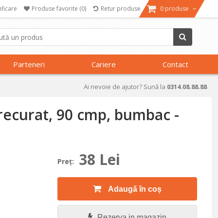
ificare
Produse favorite
(0)
Retur produse
0 produse
Parteneri
Cariere
Contact
Ai nevoie de ajutor? Sună la
0314.08.88.88
recurat, 90 cmp, bumbac -
38 Lei
Preţ:
Adaugă în coș
Rezerva in magazin