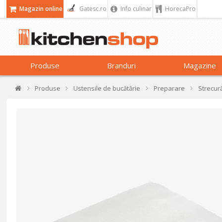
Magazin online
Gatesc.ro
Info culinar
HorecaPro
Produse
Branduri
Magazine
Produse
Ustensile de bucătărie
Preparare
Strecură