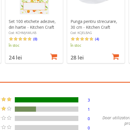
Set 100 etichete adezive,
Punga pentru strecurare,
din hartie - Kitchen Craft
30 cm - Kitchen Craft
Cod: KCHMJAMLAB
Cod: KCJELBAG
(8)
(4)
În stoc
În stoc
24 lei
28 lei
3
1
Doar utilizatori
0
pro
0