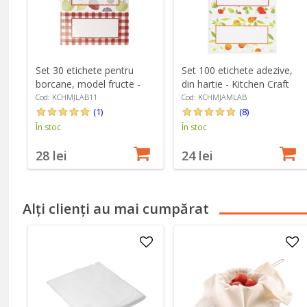
Set 30 etichete pentru
Set 100 etichete adezive,
borcane, model fructe -
din hartie - Kitchen Craft
Kitchen Craft
Cod: KCHMJLAB11
Cod: KCHMJAMLAB
(1)
(8)
În stoc
În stoc
28 lei
24 lei
Alți clienți au mai cumpărat