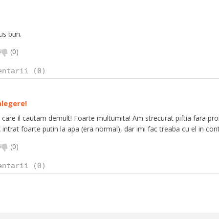
us bun.
(
0
)
entarii (0)
alegere!
 care il cautam demult! Foarte multumita! Am strecurat piftia fara pro
A intrat foarte putin la apa (era normal), dar imi fac treaba cu el in co
(
0
)
entarii (0)