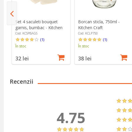
Set 4 saculeti bouquet
Borcan sticla, 750ml -
garnis, bumbac - Kitchen
Kitchen Craft
Craft
Cod: KCSPBAGS
Cod: KCLP750
(1)
(1)
În stoc
În stoc
32 lei
38 lei
Recenzii
4.75