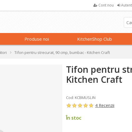
Cont nou
Autent
Produse noi
KitchenShop Club
tori
Tifon pentru strecurat, 90 cmp, bumbac - Kitchen Craft
Tifon pentru st
Kitchen Craft
Cod: KCBMUSLIN
4 Recenzii
În stoc