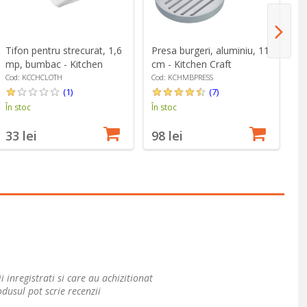
Tifon pentru strecurat, 1,6
Presa burgeri, aluminiu, 11
Bo
mp, bumbac - Kitchen
cm - Kitchen Craft
Ki
Craft
Cod: KCCHCLOTH
Cod: KCHMBPRESS
Co
(1)
(7)
În stoc
În stoc
În
33 lei
98 lei
2
i inregistrati si care au achizitionat
dusul pot scrie recenzii