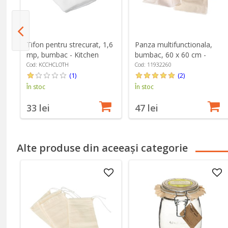
Tifon pentru strecurat, 1,6
Panza multifunctionala,
mp, bumbac - Kitchen
bumbac, 60 x 60 cm -
Craft
Westmark
Cod: KCCHCLOTH
Cod: 11932260
(1)
(2)
În stoc
În stoc
33 lei
47 lei
Alte produse din aceeași categorie