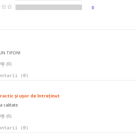
0
UN TIFON!
(
0
)
entarii (0)
ractic și ușor de întreținut
a calitate.
(
0
)
entarii (0)