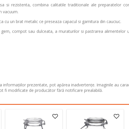
a si rezistenta, combina calitatile traditionale ale preparatelor co
in vacuum.
ca cu un brat metalic ce preseaza capacul si garnitura din cauciuc.
e gem, compot sau dulceata, a muraturilor si pastrarea alimentelor
 informațiilor prezentate, pot apărea inadvertențe. Imaginile au cara
ot fi modificate de producător fără notificare prealabilă.