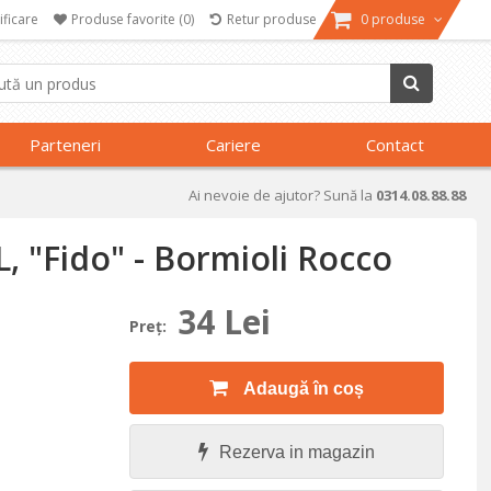
ificare
Produse favorite
(0)
Retur produse
0 produse
Parteneri
Cariere
Contact
Ai nevoie de ajutor? Sună la
0314.08.88.88
L, "Fido" - Bormioli Rocco
34 Lei
Preţ:
Adaugă în coș
Rezerva in magazin