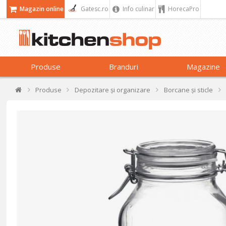
Magazin online
Gatesc.ro
Info culinar
HorecaPro
Produse
Branduri
Magazine
Produse
Depozitare și organizare
Borcane și sticle