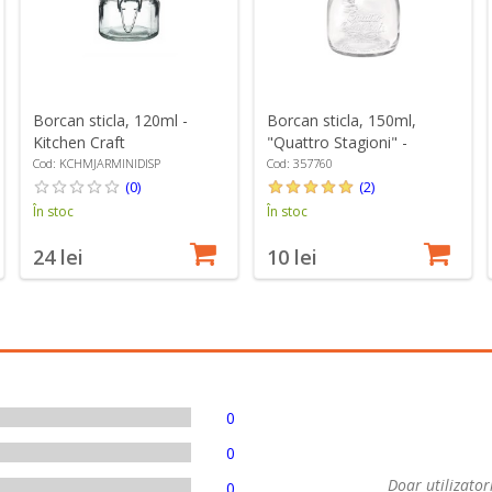
Borcan sticla, 120ml -
Borcan sticla, 150ml,
Kitchen Craft
"Quattro Stagioni" -
Bormioli Rocco
Cod: KCHMJARMINIDISP
Cod: 357760
(0)
(2)
În stoc
În stoc
24 lei
10 lei
0
0
Doar utilizatori
0