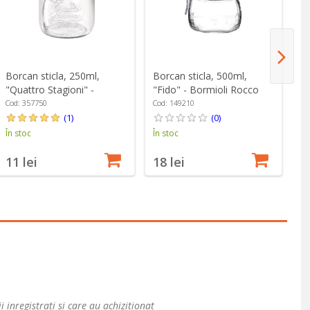
Borcan sticla, 250ml,
Borcan sticla, 500ml,
Bo
"Quattro Stagioni" -
"Fido" - Bormioli Rocco
"F
Bormioli Rocco
Cod: 357750
Cod: 149210
Co
(1)
(0)
În stoc
În stoc
În
11 lei
18 lei
1
i inregistrati si care au achizitionat