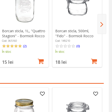
Borcan sticla, 1L, "Quattro
Borcan sticla, 500ml,
Bo
Stagioni" - Bormioli Rocco
"Fido" - Bormioli Rocco
"Q
Bo
Cod: 365160
Cod: 149210
Co
(2)
(0)
În stoc
În stoc
În
15 lei
18 lei
1