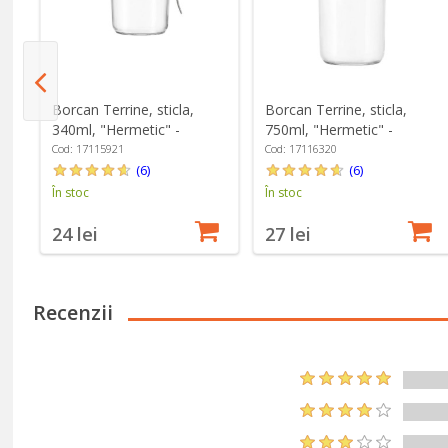
Borcan Terrine, sticla,
Borcan Terrine, sticla,
340ml, "Hermetic" -
750ml, "Hermetic" -
Borgonovo
Borgonovo
Cod: 17115921
Cod: 17116320
(6)
(6)
În stoc
În stoc
24 lei
27 lei
Recenzii