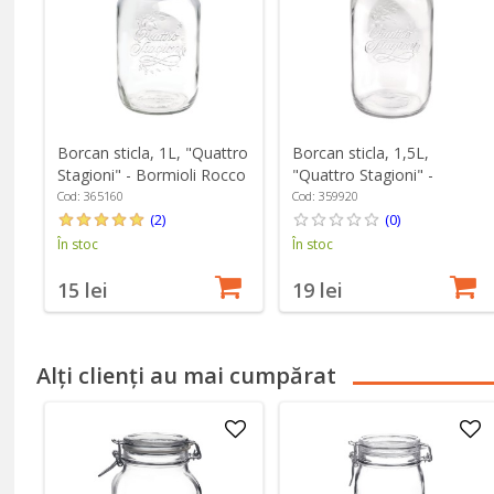
Borcan sticla, 1L, "Quattro
Borcan sticla, 1,5L,
Stagioni" - Bormioli Rocco
"Quattro Stagioni" -
Bormioli Rocco
Cod: 365160
Cod: 359920
(2)
(0)
În stoc
În stoc
15 lei
19 lei
Alți clienți au mai cumpărat