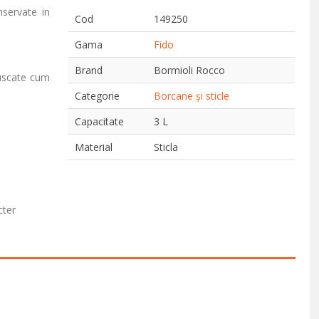
nservate in
Cod
149250
Gama
Fido
Brand
Bormioli Rocco
 uscate cum
Categorie
Borcane și sticle
Capacitate
3 L
Material
Sticla
cter