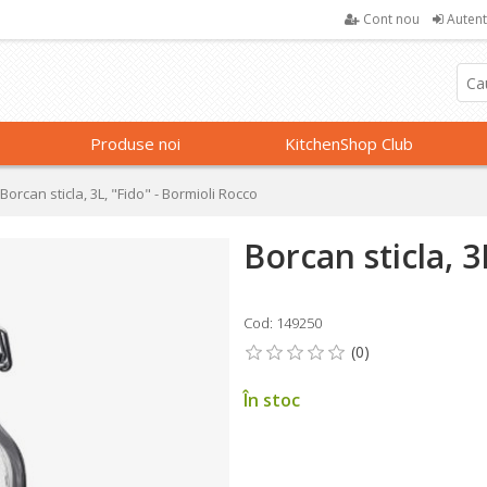
Cont nou
Autent
Produse noi
KitchenShop Club
Borcan sticla, 3L, "Fido" - Bormioli Rocco
Borcan sticla, 3
Cod: 149250
În stoc