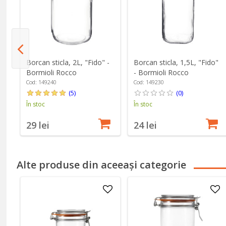
Borcan sticla, 2L, "Fido" -
Borcan sticla, 1,5L, "Fido"
Bormioli Rocco
- Bormioli Rocco
Cod: 149240
Cod: 149230
(5)
(0)
În stoc
În stoc
29 lei
24 lei
Alte produse din aceeași categorie