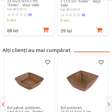
23,5x23,5x10,5 cm,
x 17,5 cm "Evelin" - Viejo
"Evelin" - Viejo Valle
Valle
Cod: B61210112
Cod: B61210216
(0)
(0)
În stoc
În stoc
68 lei
39 lei
Alți clienți au mai cumpărat
Bol polistiren,
Bol patrat, polistiren,
23,5x23,5x10,5 cm,
14x14x4,5 cm, "Evelin" -