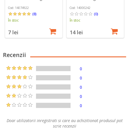
Cod: 14074922
Cod: 14000242
(8)
(0)
În stoc
În stoc
7 lei
14 lei
Recenzii
0
0
0
0
0
Doar utilizatorii inregistrati si care au achizitionat produsul pot
scrie recenzii