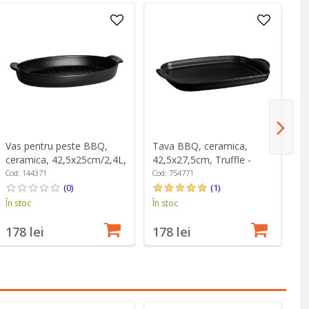
Vas pentru peste BBQ,
Tava BBQ, ceramica,
Ta
ceramica, 42,5x25cm/2,4L,
42,5x27,5cm, Truffle -
42
Truffle - Emile Henry
Emile Henry
H
Cod: 144371
Cod: 754771
Co
(0)
(1)
În stoc
În stoc
În
178 lei
178 lei
3