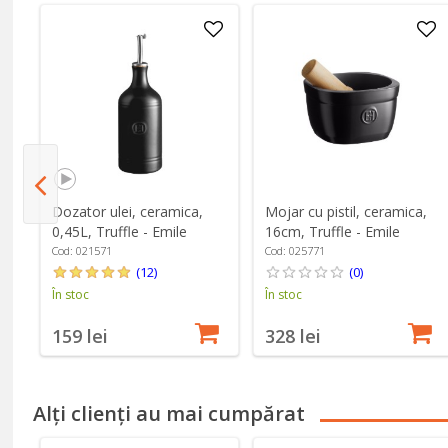
Dozator ulei, ceramica,
Mojar cu pistil, ceramica,
0,45L, Truffle - Emile
16cm, Truffle - Emile
Henry
Henry
Cod: 021571
Cod: 025771
(12)
(0)
În stoc
În stoc
159 lei
328 lei
Alți clienți au mai cumpărat