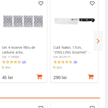
Ca
Set 4 rezerve filtru de
Cutit Nakiri, 17cm,
- 
carbune activ,
"ZWILLING Gourmet" -
"GreenSaver" - OXO
Zwilling
Co
Cod: 11145300
Cod: 36129171
(2)
(3)
În
În stoc
În stoc
4
45 lei
290 lei