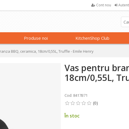
Cont nou
Autent
Produse noi
KitchenShop Club
ranza BBQ, ceramica, 18cm/0,55L, Truffle - Emile Henry
Vas pentru bra
18cm/0,55L, Tru
Cod: 8417B71
În stoc