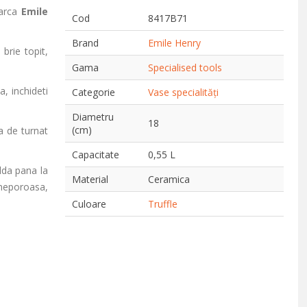
arca
Emile
Cod
8417B71
Brand
Emile Henry
brie topit,
Gama
Specialised tools
, inchideti
Categorie
Vase specialități
Diametru
18
(cm)
a de turnat
Capacitate
0,55 L
lda pana la
Material
Ceramica
 neporoasa,
Culoare
Truffle