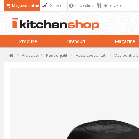
Magazin online
Gatesc.ro
Info culinar
HorecaPro
Produse
Branduri
Magazine
Produse
Pentru gătit
Vase specialități
Vas pentru b