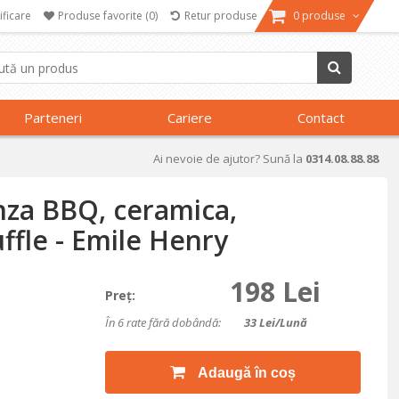
ificare
Produse favorite
(0)
Retur produse
0 produse
Parteneri
Cariere
Contact
Ai nevoie de ajutor? Sună la
0314.08.88.88
nza BBQ, ceramica,
ffle - Emile Henry
198 Lei
Preţ:
În 6 rate fără dobândă:
33
Lei/lună
Adaugă în coș