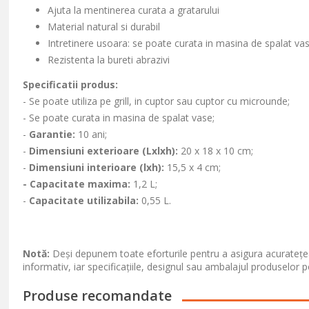
Ajuta la mentinerea curata a gratarului
Material natural si durabil
Intretinere usoara: se poate curata in masina de spalat va
Rezistenta la bureti abrazivi
Specificatii produs:
- Se poate utiliza pe grill, in cuptor sau cuptor cu microunde;
- Se poate curata in masina de spalat vase;
-
Garantie:
10 ani;
-
Dimensiuni exterioare (Lxlxh):
20 x 18 x 10 cm;
-
Dimensiuni interioare
(lxh)
:
15,5 x 4 cm;
-
Capacitate maxima:
1,2 L;
-
Capacitate utilizabila:
0,55 L.
Notă:
Deși depunem toate eforturile pentru a asigura acuratețea
informativ, iar specificațiile, designul sau ambalajul produselor p
Produse recomandate