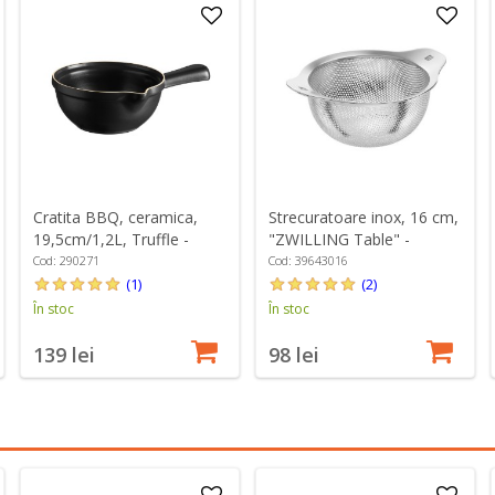
Cratita BBQ, ceramica,
Strecuratoare inox, 16 cm,
19,5cm/1,2L, Truffle -
"ZWILLING Table" -
Emile Henry
Zwilling
Cod: 290271
Cod: 39643016
(1)
(2)
În stoc
În stoc
139 lei
98 lei