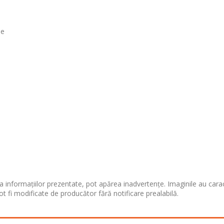
se
 informațiilor prezentate, pot apărea inadvertențe. Imaginile au cara
ot fi modificate de producător fără notificare prealabilă.