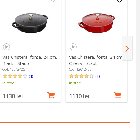
Vas Chistera, fonta, 24 cm,
Vas Chistera, fonta, 24 cm,
Va
Black - Staub
Cherry - Staub
Gr
Cod: 12612425
Cod: 12612406
Co
(1)
(1)
În stoc
În stoc
În
1130 lei
1130 lei
1