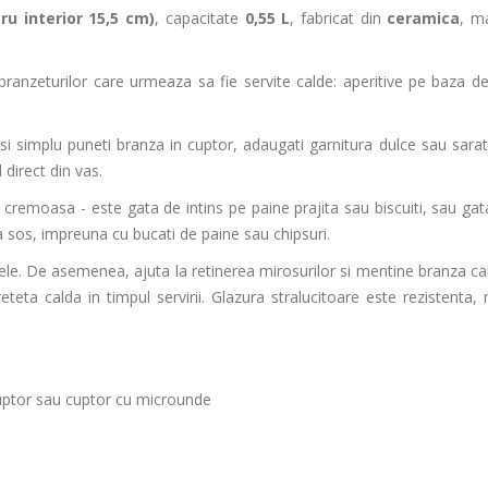
u interior 15,5 cm)
, capacitate
0,55 L
, fabricat din
ceramica
, m
anzeturilor care urmeaza sa fie servite calde: aperitive pe baza de 
i simplu puneti branza in cuptor, adaugati garnitura dulce sau sarata
 direct din vas.
 cremoasa - este gata de intins pe paine prajita sau biscuiti, sau gat
ca sos, impreuna cu bucati de paine sau chipsuri.
ele. De asemenea, ajuta la retinerea mirosurilor si mentine branza ca
teta calda in timpul servirii. Glazura stralucitoare este rezistenta,
 cuptor sau cuptor cu microunde