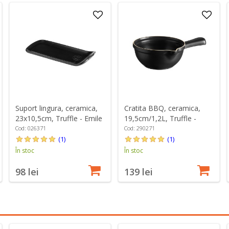
Suport lingura, ceramica,
Cratita BBQ, ceramica,
23x10,5cm, Truffle - Emile
19,5cm/1,2L, Truffle -
Henry
Emile Henry
Cod: 026371
Cod: 290271
(1)
(1)
În stoc
În stoc
98 lei
139 lei