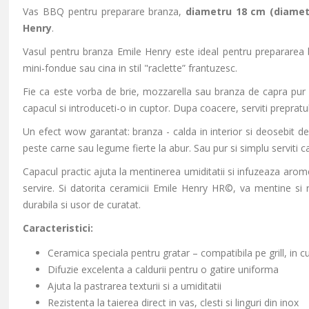
Vas BBQ pentru preparare branza,
diametru 18 cm (diametr
Henry
.
Vasul pentru branza Emile Henry este ideal pentru prepararea br
mini-fondue sau cina in stil "raclette” frantuzesc.
Fie ca este vorba de brie, mozzarella sau branza de capra pur s
capacul si introduceti-o in cuptor. Dupa coacere, serviti prepratul
Un efect wow garantat: branza - calda in interior si deosebit de
peste carne sau legume fierte la abur. Sau pur si simplu serviti 
Capacul practic ajuta la mentinerea umiditatii si infuzeaza arom
servire. Si datorita ceramicii Emile Henry HR©, va mentine si re
durabila si usor de curatat.
Caracteristici:
Ceramica speciala pentru gratar – compatibila pe grill, in
Difuzie excelenta a caldurii pentru o gatire uniforma
Ajuta la pastrarea texturii si a umiditatii
Rezistenta la taierea direct in vas, clesti si linguri din inox