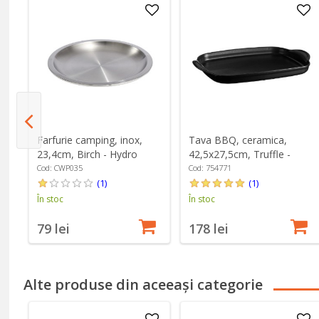
de
Farfurie camping, inox,
Tava BBQ, ceramica,
23,4cm, Birch - Hydro
42,5x27,5cm, Truffle -
Flask
Emile Henry
Cod: CWP035
Cod: 754771
(1)
(1)
În stoc
În stoc
79 lei
178 lei
Alte produse din aceeași categorie