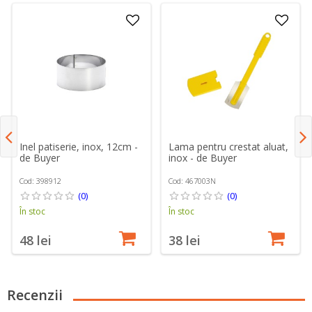
Inel patiserie, inox, 12cm -
Lama pentru crestat aluat,
de Buyer
inox - de Buyer
Cod: 398912
Cod: 467003N
(0)
(0)
În stoc
În stoc
48 lei
38 lei
Recenzii