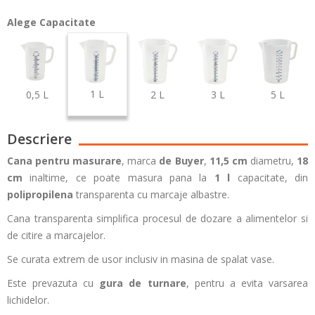
Alege Capacitate
1 L
0,5 L
2 L
3 L
5 L
Descriere
Cana pentru masurare
, marca
de Buyer
,
11,5 cm
diametru,
18
cm
inaltime, ce poate masura pana la
1 l
capacitate, din
polipropilena
transparenta cu marcaje albastre.
Cana transparenta simplifica procesul de dozare a alimentelor si
de citire a marcajelor.
Se curata extrem de usor inclusiv in masina de spalat vase.
Este prevazuta cu
gura de turnare
, pentru a evita varsarea
lichidelor.