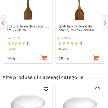
Spatula, lemn de acacia, 35
Spatula wok, lemn de
cm - Zokura
acacia, 35 cm - Zokura
Cod: Z1276
Cod: Z1278
(2)
(3)
În stoc
În stoc
19 lei
28 lei
Alte produse din aceeași categorie