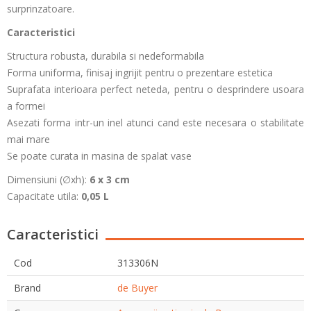
surprinzatoare.
Caracteristici
Structura robusta, durabila si nedeformabila
Forma uniforma, finisaj ingrijit pentru o prezentare estetica
Suprafata interioara perfect neteda, pentru o desprindere usoara
a formei
Asezati forma intr-un inel atunci cand este necesara o stabilitate
mai mare
Se poate curata in masina de spalat vase
Dimensiuni (
∅
xh):
6 x 3 cm
Capacitate utila:
0,05 L
Caracteristici
Cod
313306N
Brand
de Buyer