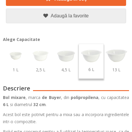
Adaugă la favorite
Alege Capacitate
6 L
1 L
2,5 L
4,5 L
13 L
Descriere
Bol mixare
, marca
de Buyer
, din
polipropilena
, cu capacitatea
6 L
si diametrul
32 cm
.
Acest bol este potrivit pentru a mixa sau a incorpora ingredientele
intr-o compozitie.
Bolul este conceput pentru a fi utilizat la temperaturi joase, ca de