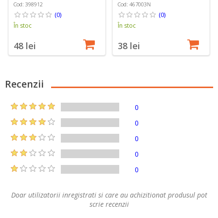
Cod: 398912
Cod: 467003N
(0)
(0)
În stoc
În stoc
48 lei
38 lei
Recenzii
0
0
0
0
0
Doar utilizatorii inregistrati si care au achizitionat produsul pot
scrie recenzii