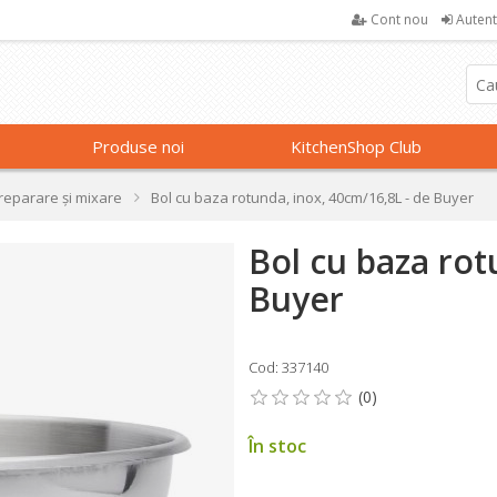
Cont nou
Autent
Produse noi
KitchenShop Club
preparare și mixare
Bol cu baza rotunda, inox, 40cm/16,8L - de Buyer
Bol cu baza rot
Buyer
Cod: 337140
În stoc