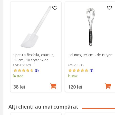
Spatula flexibila, cauciuc,
Tel inox, 35 cm - de Buyer
30 cm, "Maryse" - de
Buyer
Cod: 489142N
Cod: 261035
(3)
(8)
În stoc
În stoc
38 lei
120 lei
Alți clienți au mai cumpărat