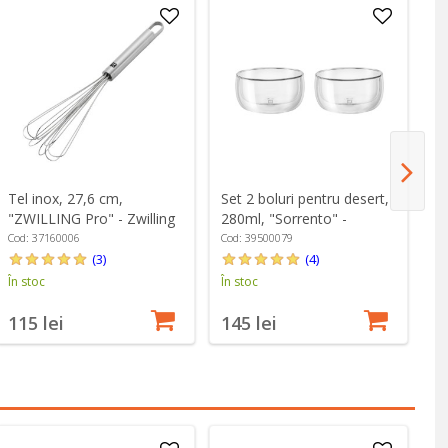
Tel inox, 27,6 cm,
Set 2 boluri pentru desert,
Fo
"ZWILLING Pro" - Zwilling
280ml, "Sorrento" -
ha
Zwilling
24
Cod: 37160006
Cod: 39500079
Co
(3)
(4)
În stoc
În stoc
În
115 lei
145 lei
2