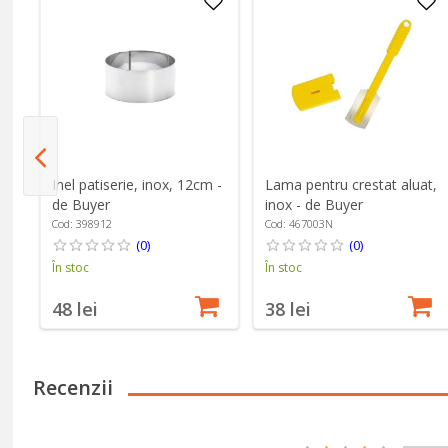
a,
Inel patiserie, inox, 12cm -
Lama pentru crestat aluat,
de Buyer
inox - de Buyer
Cod: 398912
Cod: 467003N
(0)
(0)
În stoc
În stoc
48 lei
38 lei
Recenzii