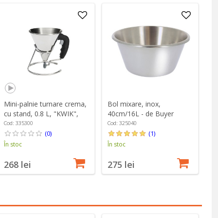
Mini-palnie turnare crema,
Bol mixare, inox,
cu stand, 0.8 L, "KWIK",
40cm/16L - de Buyer
Negru - de Buyer
Cod: 335300
Cod: 325040
(0)
(1)
În stoc
În stoc
268 lei
275 lei