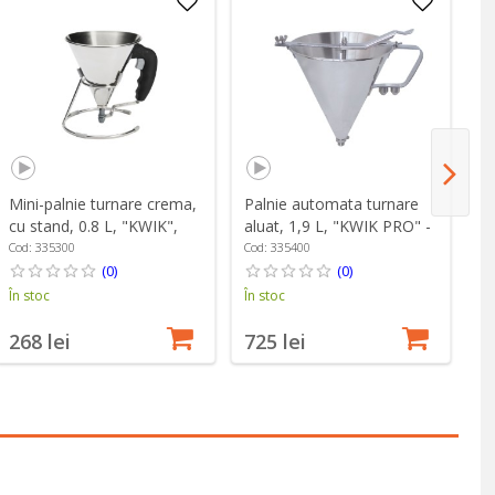
Mini-palnie turnare crema,
Palnie automata turnare
Pa
cu stand, 0.8 L, "KWIK",
aluat, 1,9 L, "KWIK PRO" -
al
Negru - de Buyer
de Buyer
"K
Cod: 335300
Cod: 335400
Co
(0)
(0)
În stoc
În stoc
În
268 lei
725 lei
8