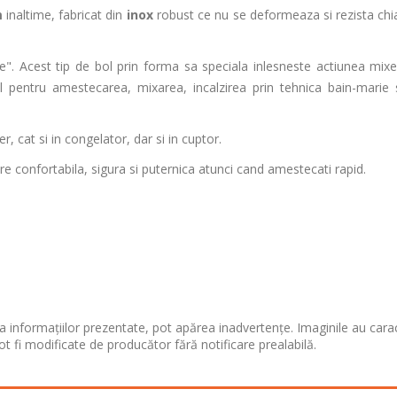
m
inaltime, fabricat din
inox
robust ce nu se deformeaza si rezista chia
". Acest tip de bol prin forma sa speciala inlesneste actiunea mixe
eal pentru amestecarea, mixarea, incalzirea prin tehnica bain-marie
r, cat si in congelator, dar si in cuptor.
re confortabila, sigura si puternica atunci cand amestecati rapid.
 informațiilor prezentate, pot apărea inadvertențe. Imaginile au cara
ot fi modificate de producător fără notificare prealabilă.