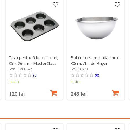
Tava pentru 6 briose, otel,
Bol cu baza rotunda, inox,
35 x 26 cm - MasterClass
30cm/7L - de Buyer
Cod: KCMCHB42
Cod: 337230
(0)
(0)
În stoc
În stoc
120 lei
243 lei