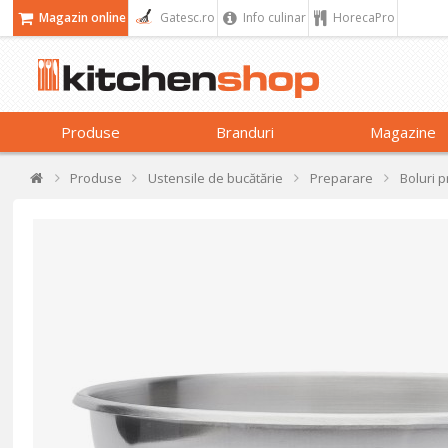
Magazin online
Gatesc.ro
Info culinar
HorecaPro
Produse
Branduri
Magazine
Produse
Ustensile de bucătărie
Preparare
Boluri 