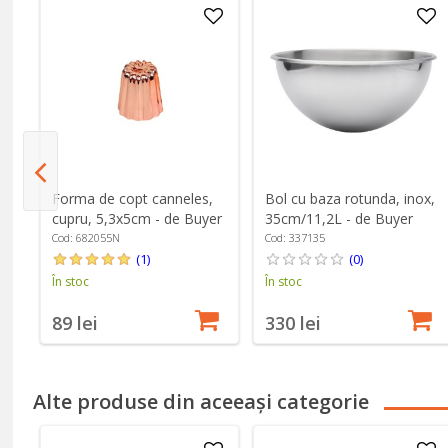
Forma de copt canneles,
Bol cu baza rotunda, inox,
l
cupru, 5,3x5cm - de Buyer
35cm/11,2L - de Buyer
Cod: 682055N
Cod: 337135
(1)
(0)
În stoc
În stoc
89 lei
330 lei
Alte produse din aceeași categorie