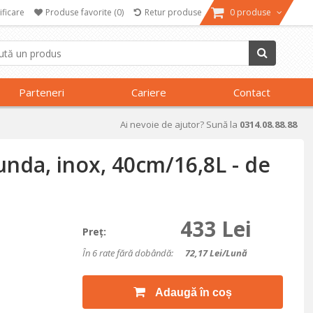
ificare
Produse favorite
(0)
Retur produse
0 produse
Parteneri
Cariere
Contact
Ai nevoie de ajutor? Sună la
0314.08.88.88
unda, inox, 40cm/16,8L - de
433 Lei
Preţ:
În 6 rate fără dobândă:
72,17
Lei/lună
Adaugă în coș