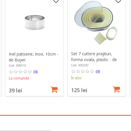
Set 7 cuttere prajituri,
Inel patiserie, inox, 10cm -
forma ovala, plastic - de
de Buyer
Buyer
Cod: 430200
Cod: 398910
(0)
(0)
În stoc
La comandă
125 lei
39 lei