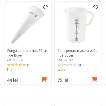
Punga pentru ornat, 50 cm
Cana pentru masurare, 2L
- de Buyer
- de Buyer
Cod: 485650N
Cod: 402120N
(1)
(0)
În stoc
În stoc
44 lei
75 lei