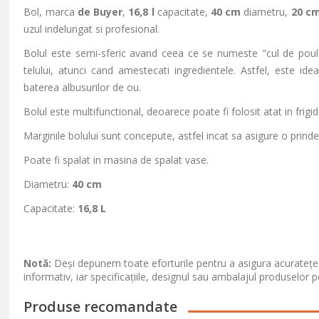
Bol, marca
de Buyer
,
16,8 l
capacitate,
40 cm
diametru,
20 c
uzul indelungat si profesional.
Bolul este semi-sferic avand ceea ce se numeste "cul de poule
telului, atunci cand amestecati ingredientele. Astfel, este id
baterea albusurilor de ou.
Bolul este multifunctional, deoarece poate fi folosit atat in frigide
Marginile bolului sunt concepute, astfel incat sa asigure o prinde
Poate fi spalat in masina de spalat vase.
Diametru:
40 cm
Capacitate:
16,8 L
Notă:
Deși depunem toate eforturile pentru a asigura acuratețea
informativ, iar specificațiile, designul sau ambalajul produselor p
Produse recomandate