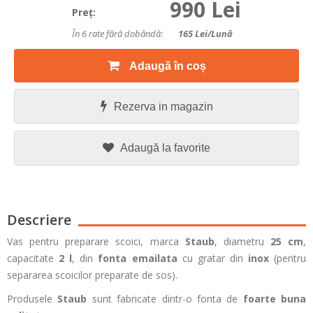
990 Lei
Preţ:
În 6 rate fără dobândă:
165
Lei/lună
Adaugă în coș
Rezerva in magazin
Adaugă la favorite
Descriere
Vas pentru preparare scoici, marca
Staub
, diametru
25 cm
,
capacitate
2
l
, din
fonta emailata
cu gratar din
inox
(pentru
separarea scoicilor preparate de sos).
Produsele
Staub
sunt fabricate dintr-o fonta de
foarte buna