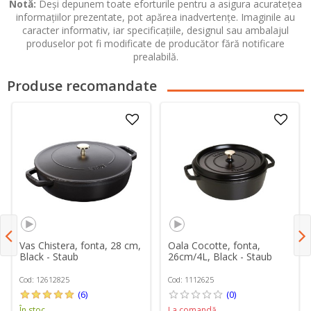
Notă:
Deși depunem toate eforturile pentru a asigura acuratețea
informațiilor prezentate, pot apărea inadvertențe. Imaginile au
caracter informativ, iar specificațiile, designul sau ambalajul
produselor pot fi modificate de producător fără notificare
prealabilă.
Produse recomandate
Vas Chistera, fonta, 28 cm,
Oala Cocotte, fonta,
Black - Staub
26cm/4L, Black - Staub
Cod: 12612825
Cod: 1112625
(6)
(0)
În stoc
La comandă