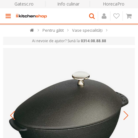
Gatesc.ro
Info culinar
HorecaPro
Pentru gătit
Vase specialități
Ai nevoie de ajutor? Sună la
0314.08.88.88