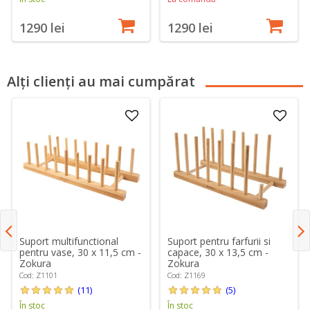
1290 lei
1290 lei
Alți clienți au mai cumpărat
Suport multifunctional
Suport pentru farfurii si
pentru vase, 30 x 11,5 cm -
capace, 30 x 13,5 cm -
Zokura
Zokura
Cod: Z1101
Cod: Z1169
(11)
(5)
În stoc
În stoc