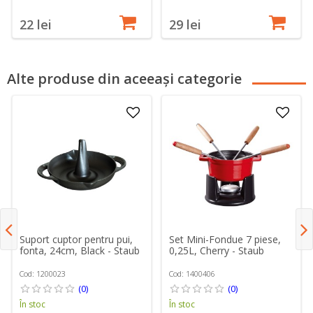
22 lei
29 lei
Alte produse din aceeași categorie
Suport cuptor pentru pui,
Set Mini-Fondue 7 piese,
fonta, 24cm, Black - Staub
0,25L, Cherry - Staub
Cod: 1200023
Cod: 1400406
(0)
(0)
În stoc
În stoc