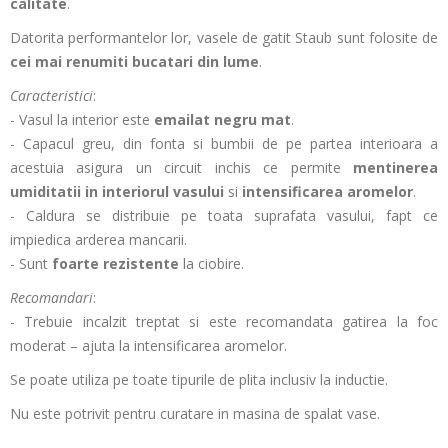
calitate
.
Datorita performantelor lor, vasele de gatit Staub sunt folosite de
cei mai renumiti bucatari din lume
.
Caracteristici
:
- Vasul la interior este
emailat negru mat
.
- Capacul greu, din fonta si bumbii de pe partea interioara a
acestuia asigura un circuit inchis ce permite
mentinerea
umiditatii in interiorul vasului
si
intensificarea aromelor
.
- Caldura se distribuie pe toata suprafata vasului, fapt ce
impiedica arderea mancarii.
- Sunt
foarte rezistente
la ciobire.
Recomandari
:
- Trebuie incalzit treptat si este recomandata gatirea la foc
moderat – ajuta la intensificarea aromelor.
Se poate utiliza pe toate tipurile de plita inclusiv la inductie.
Nu este potrivit pentru curatare in masina de spalat vase.