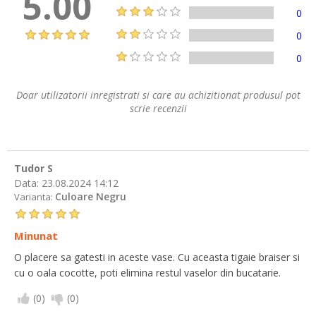
5.00
0
0
0
Doar utilizatorii inregistrati si care au achizitionat produsul pot
scrie recenzii
Tudor S
Data:
23.08.2024 14:12
Culoare Negru
Varianta:
Minunat
O placere sa gatesti in aceste vase. Cu aceasta tigaie braiser si
cu o oala cocotte, poti elimina restul vaselor din bucatarie.
(
0
)
(
0
)