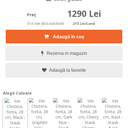
1290 Lei
Preţ:
În 6 rate fără dobândă:
215
Lei/lună
Adaugă în coș
Rezerva in magazin
Adaugă la favorite
Alege Culoare
Cherry
Basil