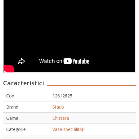
Caracteristici
Cod
12612825
Brand
Staub
Gama
Chistera
Categorie
Vase specialități