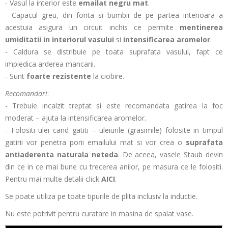
- Vasul la interior este
emailat negru mat
.
- Capacul greu, din fonta si bumbii de pe partea interioara a
acestuia asigura un circuit inchis ce permite
mentinerea
umiditatii in interiorul vasului
si
intensificarea aromelor
.
- Caldura se distribuie pe toata suprafata vasului, fapt ce
impiedica arderea mancarii.
- Sunt
foarte rezistente
la ciobire.
Recomandari
:
- Trebuie incalzit treptat si este recomandata gatirea la foc
moderat – ajuta la intensificarea aromelor.
- Folositi ulei cand gatiti – uleiurile (grasimile) folosite in timpul
gatirii vor penetra porii emailului mat si vor crea o
suprafata
antiaderenta naturala neteda
. De aceea, vasele Staub devin
din ce in ce mai bune cu trecerea anilor, pe masura ce le folositi.
Pentru mai multe detalii click
AICI
.
Se poate utiliza pe toate tipurile de plita inclusiv la inductie.
Nu este potrivit pentru curatare in masina de spalat vase.