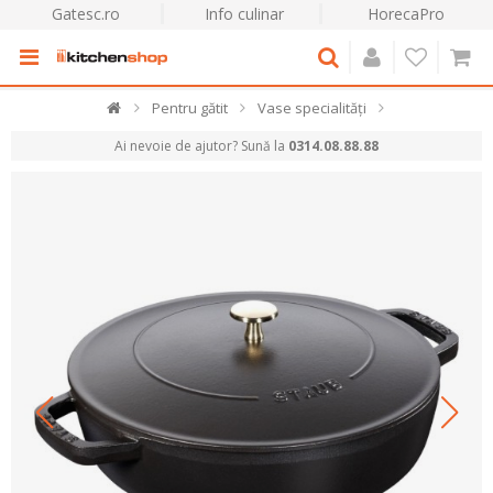
Gatesc.ro
Info culinar
HorecaPro
Pentru gătit
Vase specialități
Ai nevoie de ajutor? Sună la
0314.08.88.88