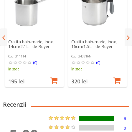
Cratita bain-marie, inox,
Cratita bain-marie, inox,
14cm/2,1L - de Buyer
16cm/1,5L - de Buyer
Cod: 311114
Cod: 343716N
(0)
(0)
În stoc
În stoc
195 lei
320 lei
Recenzii
6
0