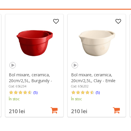
Bol mixare, ceramica,
Bol mixare, ceramica,
20cm/2,5L, Burgundy -
20cm/2,5L, Clay - Emile
Emile Henry
Henry
Cod: 656234
Cod: 656202
(5)
(5)
În stoc
În stoc
210 lei
210 lei