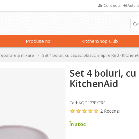
Cont nou
Autent
Produse noi
KitchenShop Club
preparare și mixare
Set 4 boluri, cu capac, plastic, Empire Red - KitchenA
Set 4 boluri, cu
KitchenAid
Cod: KQG177BXERE
2 Recenzii
În stoc