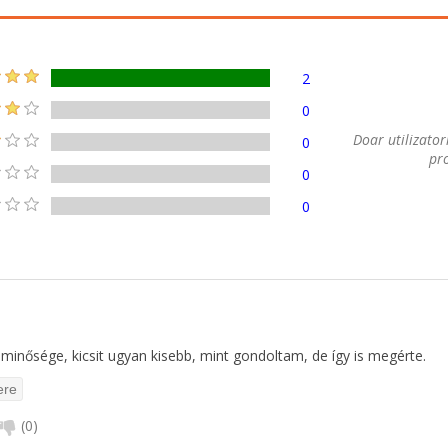
2
0
Doar utilizatori
0
pro
0
0
 minősége, kicsit ugyan kisebb, mint gondoltam, de így is megérte.
(
0
)