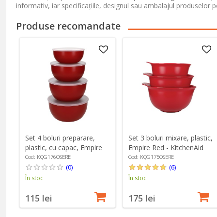
informativ, iar specificațiile, designul sau ambalajul produselor p
Produse recomandate
Set 4 boluri preparare,
Set 3 boluri mixare, plastic,
plastic, cu capac, Empire
Empire Red - KitchenAid
Red - KitchenAid
Cod: KQG176OSERE
Cod: KQG175OSERE
(0)
(6)
În stoc
În stoc
115 lei
175 lei