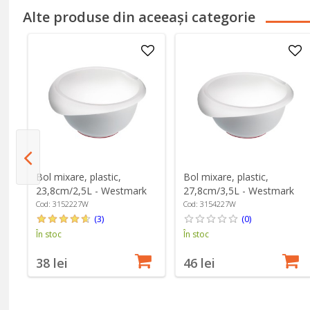
Alte produse din aceeași categorie
de
Bol mixare, plastic,
Bol mixare, plastic,
23,8cm/2,5L - Westmark
27,8cm/3,5L - Westmark
Cod: 3152227W
Cod: 3154227W
(3)
(0)
În stoc
În stoc
38 lei
46 lei