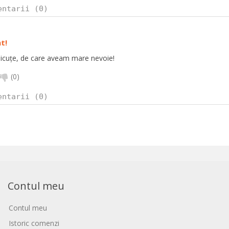
entarii (0)
t!
micuțe, de care aveam mare nevoie!
(
0
)
entarii (0)
Contul meu
Contul meu
Istoric comenzi