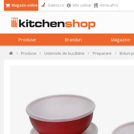
Magazin online
Gatesc.ro
Info culinar
HorecaPro
Produse
Branduri
Magazine
Produse
Ustensile de bucătărie
Preparare
Boluri 