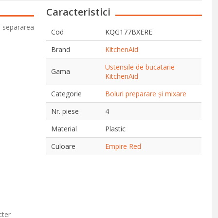
Caracteristici
u separarea
Cod
KQG177BXERE
Brand
KitchenAid
Ustensile de bucatarie
Gama
KitchenAid
Categorie
Boluri preparare și mixare
Nr. piese
4
Material
Plastic
Culoare
Empire Red
cter