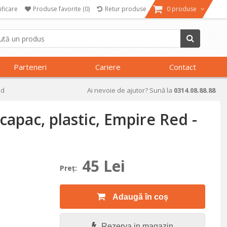
ificare
Produse favorite
(0)
Retur produse
0 produse
Parteneri
Cariere
Contact
id
Ai nevoie de ajutor? Sună la
0314.08.88.88
 capac, plastic, Empire Red -
45 Lei
Preţ:
Adaugă în coș
Rezerva in magazin