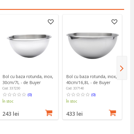
Bol cu baza rotunda, inox,
Bol cu baza rotunda, inox,
Bo
30cm/7L - de Buyer
40cm/16,8L - de Buyer
23
H
Cod: 337230
Cod: 337140
Co
(0)
(0)
În stoc
În stoc
În
243 lei
433 lei
3