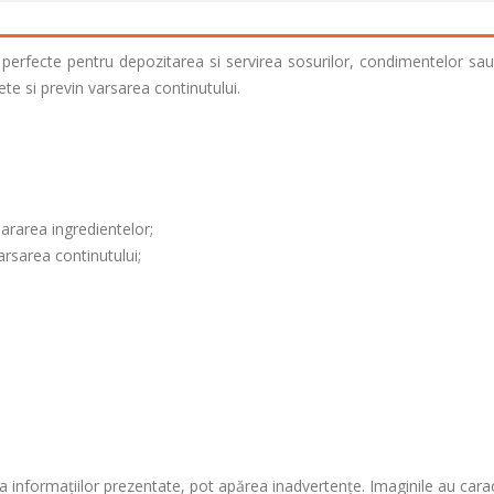
c, perfecte pentru depozitarea si servirea sosurilor, condimentelor sa
te si previn varsarea continutului.
pararea ingredientelor;
arsarea continutului;
 informațiilor prezentate, pot apărea inadvertențe. Imaginile au cara