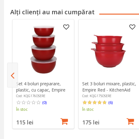
Alți clienți au mai cumpărat
e
Set 4 boluri preparare,
Set 3 boluri mixare, plastic,
d
plastic, cu capac, Empire
Empire Red - KitchenAid
Red - KitchenAid
Cod: KQG176OSERE
Cod: KQG175OSERE
(0)
(6)
În stoc
În stoc
115 lei
175 lei