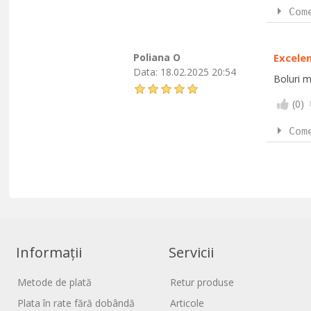
Com
Poliana O
Excelen
Data:
18.02.2025 20:54
Boluri 
(
0
)
Com
Informații
Servicii
Metode de plată
Retur produse
Plata în rate fără dobândă
Articole