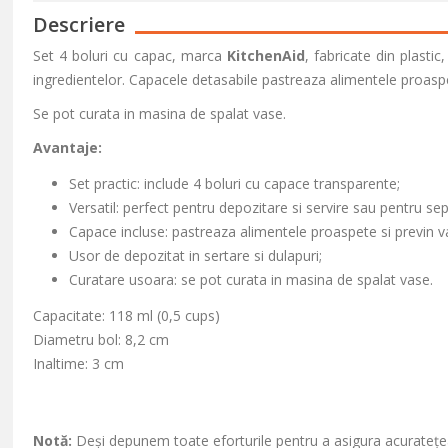
Descriere
Set 4 boluri cu capac, marca
KitchenAid
, fabricate din plasti
ingredientelor. Capacele detasabile pastreaza alimentele proaspe
Se pot curata in masina de spalat vase.
Avantaje:
Set practic: include 4 boluri cu capace transparente;
Versatil: perfect pentru depozitare si servire sau pentru se
Capace incluse: pastreaza alimentele proaspete si previn v
Usor de depozitat in sertare si dulapuri;
Curatare usoara: se pot curata in masina de spalat vase.
Capacitate: 118 ml (0,5 cups)
Diametru bol: 8,2 cm
Inaltime: 3 cm
Notă:
Deși depunem toate eforturile pentru a asigura acuratețea