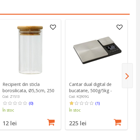
Recipient din sticla
Cantar dual digital de
Po
borosilicata, Ø5,5cm, 250
bucatarie, 500g/5kg -
3
ml - Zokura
KitchenAid
Cod: Z1513
Cod: KQ909G
Co
(0)
(1)
În stoc
În stoc
În
12 lei
225 lei
9