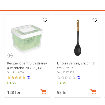
Recipient pentru pastrarea
Lingura servire, silicon, 31
alimentelor 20 x 21,3 x
cm - Staub
15,3 cm, 4 L, "GreenSaver"
Cod: 11140000
Cod: 40503107
- OXO
(2)
(0)
În stoc
În stoc
128 lei
95 lei