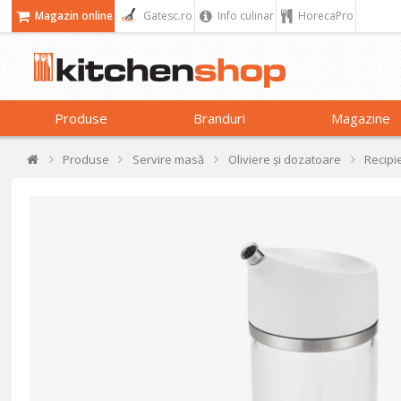
Magazin online
Gatesc.ro
Info culinar
HorecaPro
Produse
Branduri
Magazine
Produse
Servire masă
Oliviere și dozatoare
Recipi