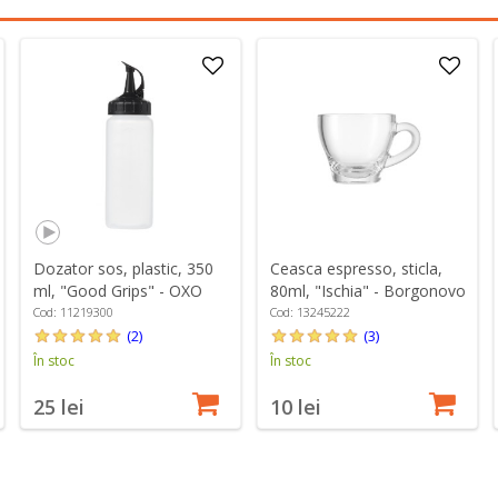
Dozator sos, plastic, 350
Ceasca espresso, sticla,
ml, "Good Grips" - OXO
80ml, "Ischia" - Borgonovo
Cod: 11219300
Cod: 13245222
(2)
(3)
În stoc
În stoc
25 lei
10 lei