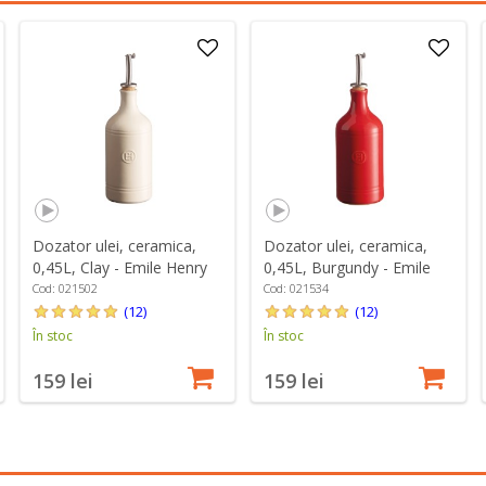
Dozator ulei, ceramica,
Dozator ulei, ceramica,
0,45L, Clay - Emile Henry
0,45L, Burgundy - Emile
Henry
Cod: 021502
Cod: 021534
(12)
(12)
În stoc
În stoc
159 lei
159 lei