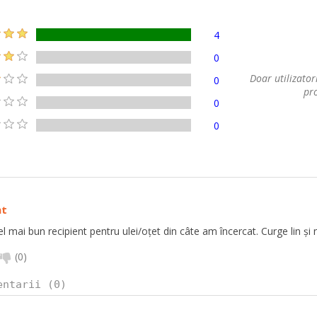
4
0
Doar utilizatori
0
pro
0
0
nt
l mai bun recipient pentru ulei/oțet din câte am încercat. Curge lin și 
(
0
)
entarii (0)