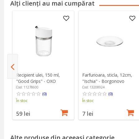
Alți clienți au mai cumpărat
,
Recipient ulei, 150 ml,
Farfurioara, sticla, 12cm,
"Good Grips" - OXO
"Ischia" - Borgonovo
Cod: 11278600
Cod: 13208924
(0)
(0)
În stoc
În stoc
59 lei
7 lei
Alte produse din aceeași categorie