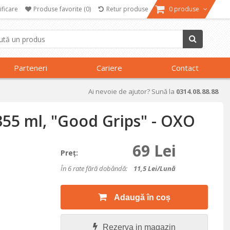
ificare
Produse favorite
(0)
Retur produse
0 produse
Parteneri
Cariere
Contact
Ai nevoie de ajutor? Sună la
0314.08.88.88
 355 ml, "Good Grips" - OXO
69 Lei
Preţ:
În 6 rate fără dobândă:
11,5
Lei/lună
Adaugă în coș
Rezerva in magazin