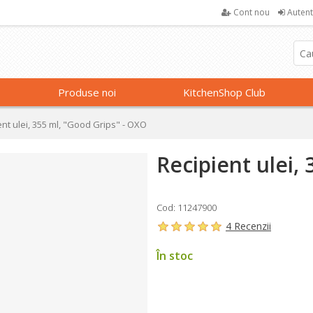
Cont nou
Autent
Produse noi
KitchenShop Club
ent ulei, 355 ml, "Good Grips" - OXO
Recipient ulei,
Cod: 11247900
4 Recenzii
În stoc