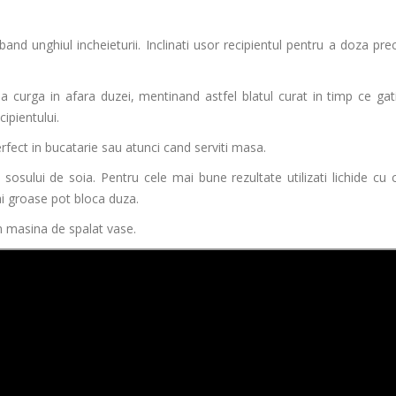
band unghiul incheieturii. Inclinati usor recipientul pentru a doza pre
a curga in afara duzei, mentinand astfel blatul curat in timp ce gati
ipientului.
rfect in bucatarie sau atunci cand serviti masa.
i sosului de soia. Pentru cele mai bune rezultate utilizati lichide cu 
ai groase pot bloca duza.
in masina de spalat vase.