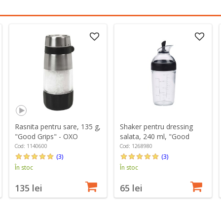
Rasnita pentru sare, 135 g,
Shaker pentru dressing
"Good Grips" - OXO
salata, 240 ml, "Good
Grips" - OXO
Cod: 1140600
Cod: 1268980
(3)
(3)
În stoc
În stoc
135 lei
65 lei