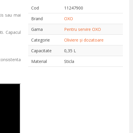
Cod
11247900
cis sau mai
Brand
OXO
Gama
Pentru servire OXO
ti. Capacul
Categorie
Oliviere și dozatoare
Capacitate
0,35 L
consistenta
Material
Sticla