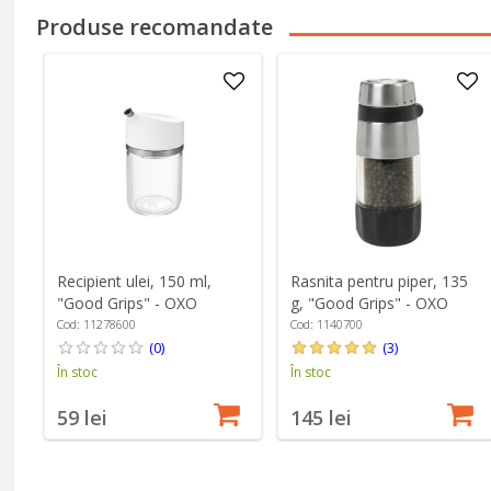
Produse recomandate
Recipient ulei, 150 ml,
Rasnita pentru piper, 135
"Good Grips" - OXO
g, "Good Grips" - OXO
Cod: 11278600
Cod: 1140700
(0)
(3)
În stoc
În stoc
59 lei
145 lei