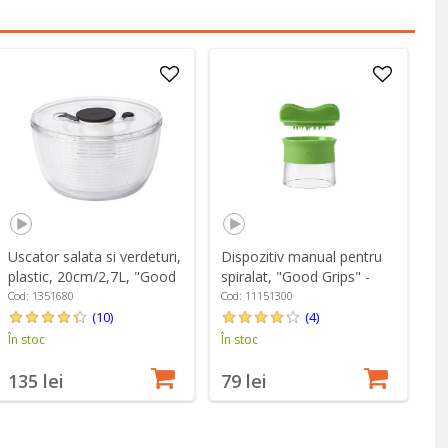
Uscator salata si verdeturi,
Dispozitiv manual pentru
plastic, 20cm/2,7L, "Good
spiralat, "Good Grips" -
Grips" - OXO
OXO
Cod: 1351680
Cod: 11151300
(10)
(4)
În stoc
În stoc
135 lei
79 lei