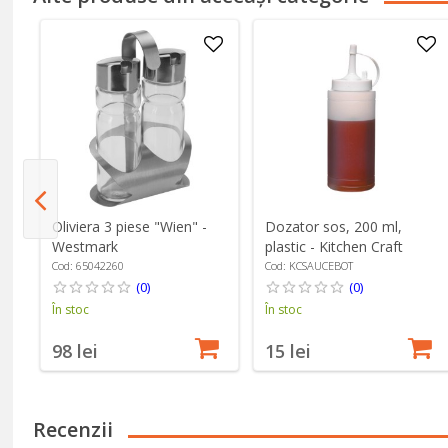
Oliviera 3 piese "Wien" -
Dozator sos, 200 ml,
Westmark
plastic - Kitchen Craft
Cod: 65042260
Cod: KCSAUCEBOT
(0)
(0)
În stoc
În stoc
98 lei
15 lei
Recenzii