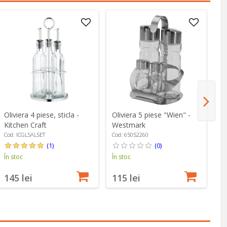
Oliviera 4 piese, sticla -
Oliviera 5 piese "Wien" -
Re
Kitchen Craft
Westmark
27
Cod: ICGLSALSET
Cod: 65052260
Co
(1)
(0)
În stoc
În stoc
În
145 lei
115 lei
3