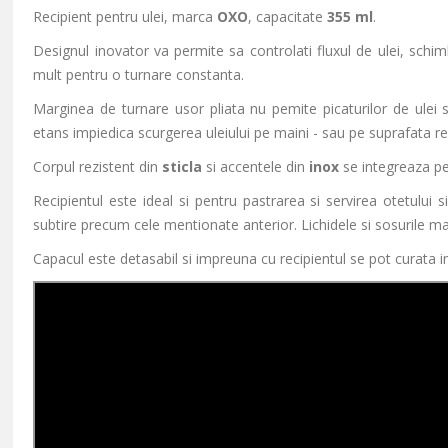
Recipient pentru ulei, marca
OXO
, capacitate
355 ml
.
Designul inovator va permite sa controlati fluxul de ulei, schim
mult pentru o turnare constanta.
Marginea de turnare usor pliata nu pemite picaturilor de ulei s
etans impiedica scurgerea uleiului pe maini - sau pe suprafata rec
Corpul rezistent din
sticla
si accentele din
inox
se integreaza pe
Recipientul este ideal si pentru pastrarea si servirea otetului s
subtire precum cele mentionate anterior. Lichidele si sosurile m
Capacul este detasabil si impreuna cu recipientul se pot curata 