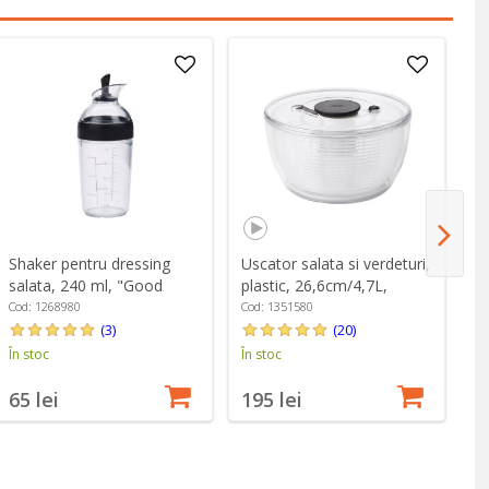
Shaker pentru dressing
Uscator salata si verdeturi,
Sc
salata, 240 ml, "Good
plastic, 26,6cm/4,7L,
"
Grips" - OXO
"Good Grips" - OXO
Cod: 1268980
Cod: 1351580
Co
(3)
(20)
În stoc
În stoc
În
65 lei
195 lei
1