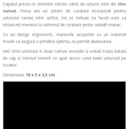
Capatul presei ce striveste efectiv cateii de usturoi este din
zinc
turnat
. Presa are un sistem de curatare incorporat pentru
usturoiul ramas intre orificii, tot ce trebuie sa faceti este sa
intoarceti manerul cu sistemul de curatare peste celalalt maner.
Cu un design ergonomic, manerele acoperite cu un material
moale ce asigura o prindere optima, nu permit alunecarea.
Veti strivi usturoiul in doar cateva secunde si evitati toata bataia
de cap si mirosul nedorit ce apar atunci cand taiati usturoiul pe
tocator.
Dimensiuni:
18 x 5 x 2,5 cm
.