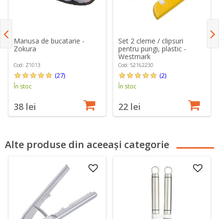
Manusa de bucatarie -
Set 2 cleme / clipsuri
Zokura
pentru pungi, plastic -
Westmark
Cod: Z1013
Cod: 52162230
(27)
(2)
În stoc
În stoc
38 lei
22 lei
Alte produse din aceeași categorie