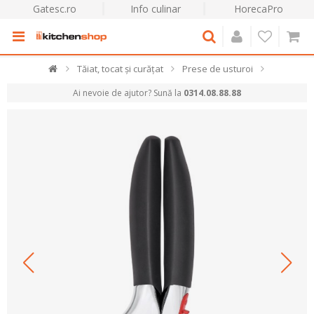
Gatesc.ro
Info culinar
HorecaPro
Tăiat, tocat și curățat
Prese de usturoi
Ai nevoie de ajutor? Sună la
0314.08.88.88