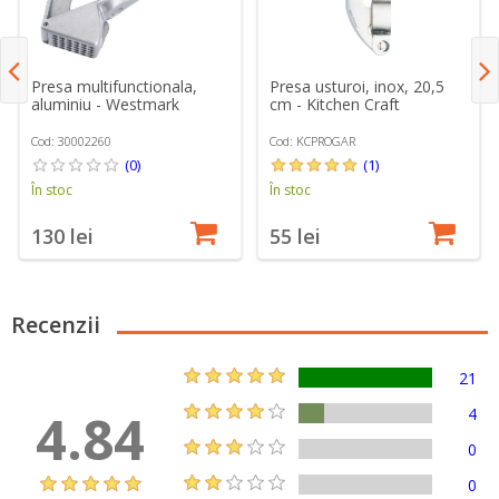
Presa multifunctionala,
Presa usturoi, inox, 20,5
aluminiu - Westmark
cm - Kitchen Craft
Cod: 30002260
Cod: KCPROGAR
(0)
(1)
În stoc
În stoc
130 lei
55 lei
Recenzii
21
4.84
4
0
0