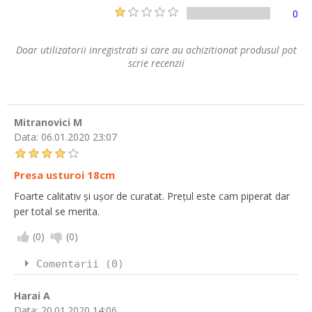
0
Doar utilizatorii inregistrati si care au achizitionat produsul pot
scrie recenzii
Mitranovici M
Data:
06.01.2020 23:07
Presa usturoi 18cm
Foarte calitativ și ușor de curatat. Prețul este cam piperat dar
per total se merita.
(
0
)
(
0
)
Comentarii (0)
Harai A
Data:
20.01.2020 14:06