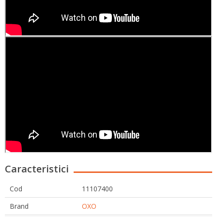
Caracteristici
Cod
11107400
Brand
OXO