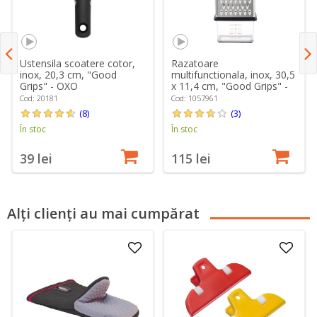
Ustensila scoatere cotor,
Razatoare
inox, 20,3 cm, "Good
multifunctionala, inox, 30,5
Grips" - OXO
x 11,4 cm, "Good Grips" -
OXO
Cod: 20181
Cod: 1057961
(8)
(3)
În stoc
În stoc
39 lei
115 lei
Alți clienți au mai cumpărat