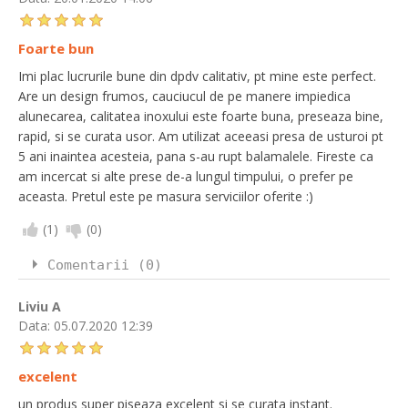
Foarte bun
Imi plac lucrurile bune din dpdv calitativ, pt mine este perfect.
Are un design frumos, cauciucul de pe manere impiedica
alunecarea, calitatea inoxului este foarte buna, preseaza bine,
rapid, si se curata usor. Am utilizat aceeasi presa de usturoi pt
5 ani inaintea acesteia, pana s-au rupt balamalele. Fireste ca
am incercat si alte prese de-a lungul timpului, o prefer pe
aceasta. Pretul este pe masura serviciilor oferite :)
(
1
)
(
0
)
Comentarii (0)
Liviu A
Data:
05.07.2020 12:39
excelent
un produs super piseaza excelent si se curata instant.