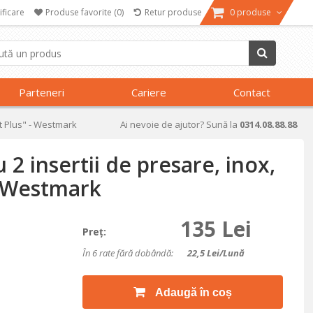
ificare
Produse favorite
(0)
Retur produse
0 produse
Parteneri
Cariere
Contact
nt Plus" - Westmark
Ai nevoie de ajutor? Sună la
0314.08.88.88
 2 insertii de presare, inox,
- Westmark
135 Lei
Preţ:
În 6 rate fără dobândă:
22,5
Lei/lună
Adaugă în coș