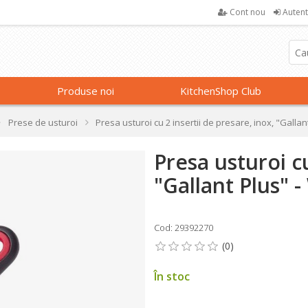
Cont nou
Autent
Produse noi
KitchenShop Club
Prese de usturoi
Presa usturoi cu 2 insertii de presare, inox, "Galla
Presa usturoi cu
"Gallant Plus" 
Cod: 29392270
În stoc