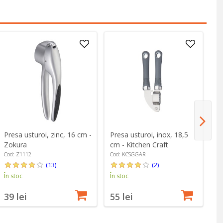
Presa usturoi, zinc, 16 cm -
Presa usturoi, inox, 18,5
Pr
Zokura
cm - Kitchen Craft
"G
Cod: Z1112
Cod: KCSGGAR
Co
(13)
(2)
În stoc
În stoc
În
39 lei
55 lei
9