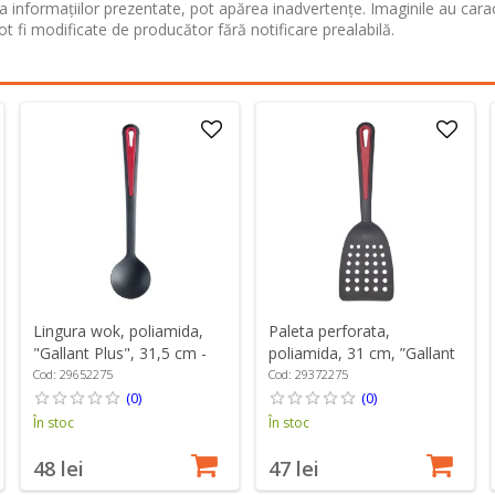
 informațiilor prezentate, pot apărea inadvertențe. Imaginile au cara
ot fi modificate de producător fără notificare prealabilă.
Lingura wok, poliamida,
Paleta perforata,
"Gallant Plus", 31,5 cm -
poliamida, 31 cm, ”Gallant
Westmark
Plus” - Westmark
Cod: 29652275
Cod: 29372275
(0)
(0)
În stoc
În stoc
48 lei
47 lei