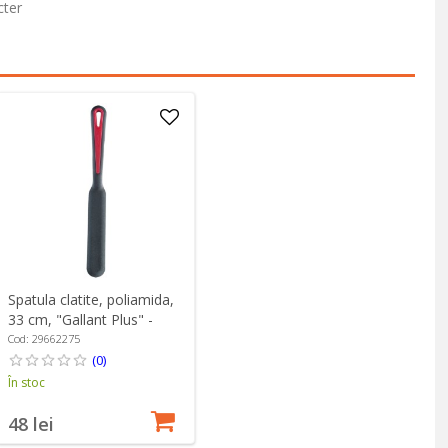
cter
Spatula clatite, poliamida,
33 cm, "Gallant Plus" -
Westmark
Cod: 29662275
(0)
În stoc
48 lei