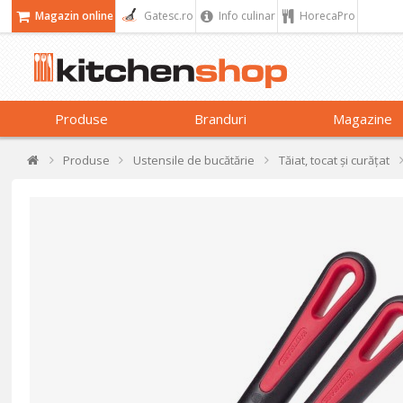
Magazin online
Gatesc.ro
Info culinar
HorecaPro
Produse
Branduri
Magazine
Produse
Ustensile de bucătărie
Tăiat, tocat și curățat