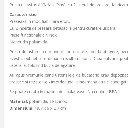
Presa de usturoi ”Gallant Plus”, cu 2 insertii de presare, fabricat
Caracteristici:
Preseaza in mod fiabil fara efort;
Cu 2 insertii de presare detasabile pentru curatare usoara;
Piese functionale din inox;
Maner din poliamida.
Presa de usturoi, cu manere confortabile, moi la atingere, necesi
acesta, obtineti intotdeauna rezultatul dorit. Dupa utilizare, po
ustensile, folosind bucla de agatare.
Au apus vremurile cand ustensilele de bucatarie erau depozitate
practice si rezistente - intotdeauna la indemana atunci cand gatit
Se poate curata in masina de spalat vase. Nu contine BPA.
Material:
poliamida, TPE, inox
Dimensiuni:
19,7 x 6 x 2,7 cm