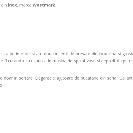
a din
inox
, marca
Westmark
.
ta putin efort si are doua insertii de presare din inox: fina si grosie
ate fi curatata cu usurinta in masina de spalat vase si depozitata pe u
 doar in sertare. Elegantele ajutoare de bucatarie din seria ”Gallant
i.