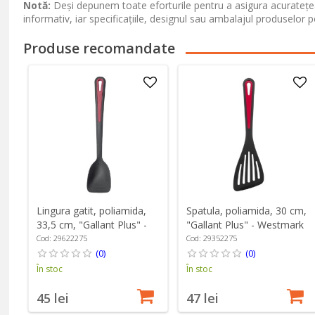
Notă:
Deși depunem toate eforturile pentru a asigura acuratețea
informativ, iar specificațiile, designul sau ambalajul produselor p
Produse recomandate
Lingura gatit, poliamida,
Spatula, poliamida, 30 cm,
33,5 cm, "Gallant Plus" -
"Gallant Plus" - Westmark
Westmark
Cod: 29622275
Cod: 29352275
(0)
(0)
În stoc
În stoc
45 lei
47 lei