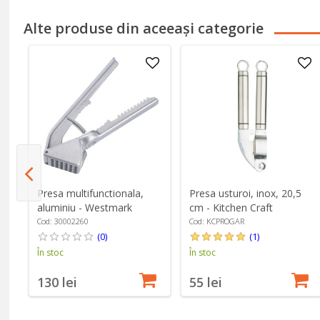
Alte produse din aceeași categorie
Presa multifunctionala,
Presa usturoi, inox, 20,5
aluminiu - Westmark
cm - Kitchen Craft
Cod: 30002260
Cod: KCPROGAR
(0)
(1)
În stoc
În stoc
130 lei
55 lei