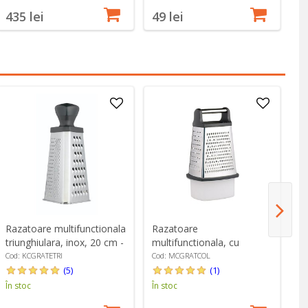
435 lei
49 lei
5
Razatoare multifunctionala
Razatoare
Ra
triunghiulara, inox, 20 cm -
multifunctionala, cu
"S
Kitchen Craft
recipient, inox -
Cod: KCGRATETRI
Cod: MCGRATCOL
Co
MasterClass
(5)
(1)
În stoc
În stoc
În