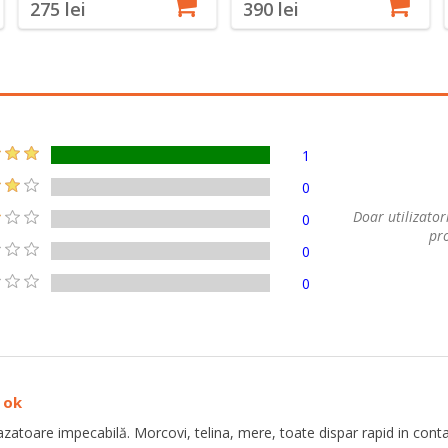
275 lei
390 lei
1
0
Doar utilizatori
0
pro
0
0
 ok
azatoare impecabilă. Morcovi, telina, mere, toate dispar rapid in contac