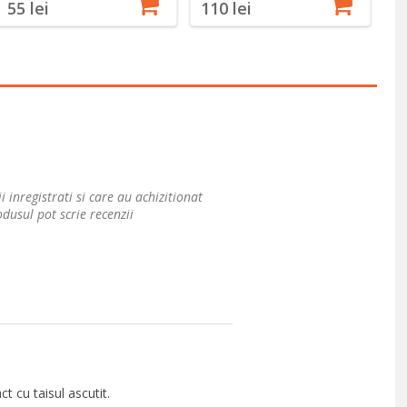
55 lei
110 lei
8
i inregistrati si care au achizitionat
dusul pot scrie recenzii
t cu taisul ascutit.