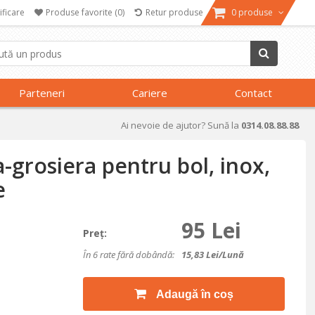
ificare
Produse favorite
(0)
Retur produse
0 produse
Parteneri
Cariere
Contact
Ai nevoie de ajutor? Sună la
0314.08.88.88
-grosiera pentru bol, inox,
e
95 Lei
Preţ:
În 6 rate fără dobândă:
15,83
Lei/lună
Adaugă în coș