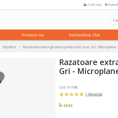
Cont nou
Autent
Produse noi
KitchenShop Club
Răzători
Razatoare extra-grosiera pentru bol, inox, Gri - Microplane
Razatoare extra
Gri - Microplan
Cod: 41708E
1 Recenzii
În stoc