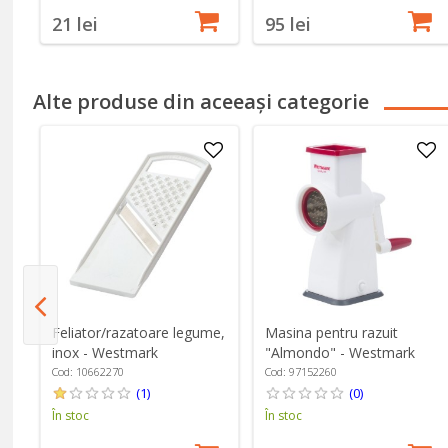
21 lei
95 lei
Alte produse din aceeași categorie
Feliator/razatoare legume,
Masina pentru razuit
inox - Westmark
"Almondo" - Westmark
rk
Cod: 10662270
Cod: 97152260
(1)
(0)
În stoc
În stoc