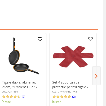
Tigaie dubla, aluminiu,
Set 4 suporturi de
Ma
26cm, "Efficient Duo" -
protectie pentru tigaie -
pe
BRA
Colourworks
Cod: A271464
Cod: CWPANPROTPK4
Co
(2)
(2)
În stoc
În stoc
În