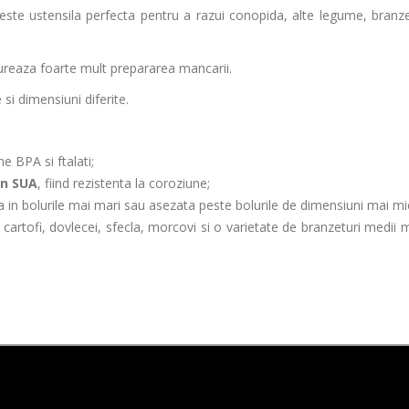
 este ustensila perfecta pentru a razui conopida, alte legume, branzet
sureaza foarte mult prepararea mancarii.
si dimensiuni diferite.
e BPA si ftalati;
in SUA
, fiind rezistenta la coroziune;
a in bolurile mai mari sau asezata peste bolurile de dimensiuni mai mic
 cartofi, dovlecei, sfecla, morcovi si o varietate de branzeturi medii 