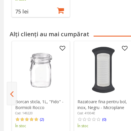
75 lei
Alți clienți au mai cumpărat
Borcan sticla, 1L, "Fido" -
Razatoare fina pentru bol,
Bormioli Rocco
inox, Negru - Microplane
Cod: 149220
Cod: 41004E
(2)
(0)
În stoc
În stoc