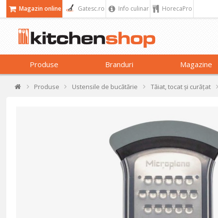
Magazin online
Gatesc.ro
Info culinar
HorecaPro
Produse
Branduri
Magazine
Produse
Ustensile de bucătărie
Tăiat, tocat și curățat