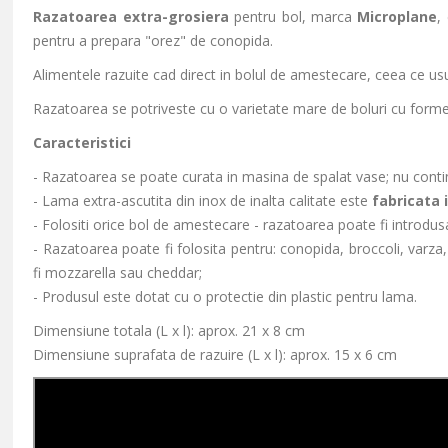
Razatoarea extra-grosiera
pentru bol, marca
Microplane
,
pentru a prepara "orez" de conopida.
Alimentele razuite cad direct in bolul de amestecare, ceea ce u
Razatoarea se potriveste cu o varietate mare de boluri cu forme 
Caracteristici
- Razatoarea se poate curata in masina de spalat vase; nu contin
- Lama extra-ascutita din inox de inalta calitate este
fabricata 
- Folositi orice bol de amestecare - razatoarea poate fi introdus
- Razatoarea poate fi folosita pentru: conopida, broccoli, varza,
fi mozzarella sau cheddar;
- Produsul este dotat cu o protectie din plastic pentru lama.
Dimensiune totala (L x l): aprox. 21 x 8 cm
Dimensiune suprafata de razuire (L x l): aprox. 15 x 6 cm