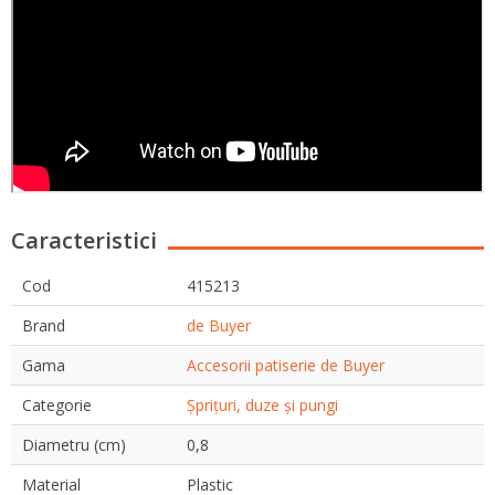
Caracteristici
Cod
415213
Brand
de Buyer
Gama
Accesorii patiserie de Buyer
Categorie
Șprițuri, duze și pungi
Diametru (cm)
0,8
Material
Plastic