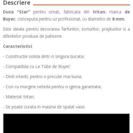
Descriere
Duza "Star"
pentru ornat, fabricata din
tritan
, marca
de
Buyer
,
conceputa pentru uz profesional, cu diametru de
8 mm.
Este ideala pentru decorarea farfuriilor, torturilor, prajiturilor si a
diferitelor produse de patiserie.
Caracteristici
- Constructie solida dintr-o singura bucata;
- Compatibila cu Le Tube de Buyer;
- Dinti intariti, pentru o precizie mai buna;
- Con cu margine neteda pentru o igiena garantata;
- Material: tritan;
- Se poate curata in masina de spalat vase.