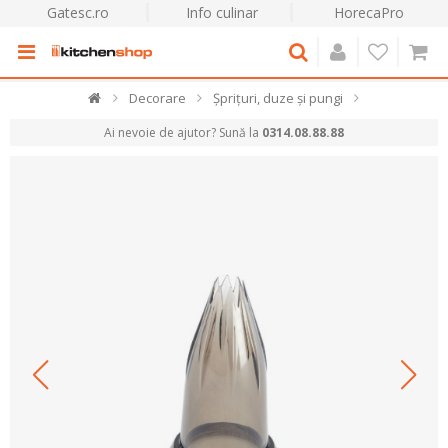
Gatesc.ro
Info culinar
HorecaPro
Decorare
Șprițuri, duze și pungi
Ai nevoie de ajutor? Sună la
0314.08.88.88