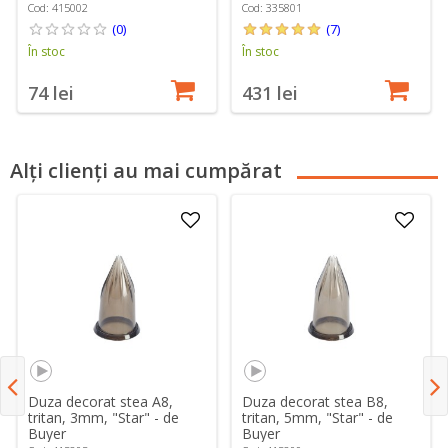
Cod: 415002
Cod: 335801
(0)
(7)
În stoc
În stoc
74 lei
431 lei
Alți clienți au mai cumpărat
Duza decorat stea A8,
Duza decorat stea B8,
tritan, 3mm, "Star" - de
tritan, 5mm, "Star" - de
Buyer
Buyer