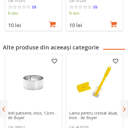
Cod: 415205
Cod: 415209
(0)
(0)
În stoc
În stoc
10 lei
10 lei
Alte produse din aceeași categorie
Inel patiserie, inox, 12cm -
Lama pentru crestat aluat,
de Buyer
inox - de Buyer
Cod: 398912
Cod: 467003N