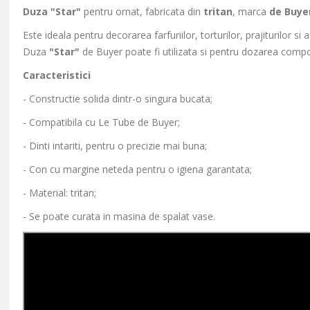
Duza "Star"
pentru ornat, fabricata din
tritan
, marca
de Buye
Este ideala pentru decorarea farfuriilor, torturilor, prajiturilor si 
Duza
"Star"
de Buyer poate fi utilizata si pentru dozarea compo
Caracteristici
- Constructie solida dintr-o singura bucata;
- Compatibila cu Le Tube de Buyer;
- Dinti intariti, pentru o precizie mai buna;
- Con cu margine neteda pentru o igiena garantata;
- Material: tritan;
- Se poate curata in masina de spalat vase.