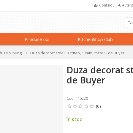
Cont nou
Autent
Produse noi
KitchenShop Club
 duze și pungi
Duza decorat stea E8, tritan, 13mm, "Star" - de Buyer
Duza decorat st
de Buyer
Cod: 415220
În stoc