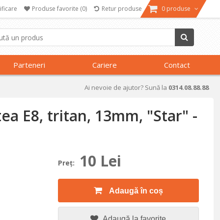
ificare
Produse favorite
(0)
Retur produse
0 produse
Parteneri
Cariere
Contact
Ai nevoie de ajutor? Sună la
0314.08.88.88
ea E8, tritan, 13mm, "Star" -
10 Lei
Preţ:
Adaugă în coș
Adaugă la favorite