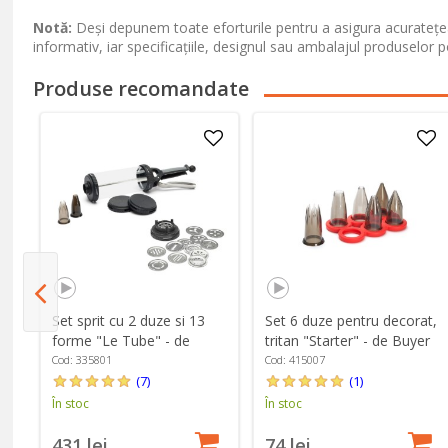
Notă:
Deși depunem toate eforturile pentru a asigura acuratețea
informativ, iar specificațiile, designul sau ambalajul produselor p
Produse recomandate
Set sprit cu 2 duze si 13
Set 6 duze pentru decorat,
forme "Le Tube" - de
tritan "Starter" - de Buyer
Buyer
Cod: 335801
Cod: 415007
(7)
(1)
În stoc
În stoc
431 lei
74 lei