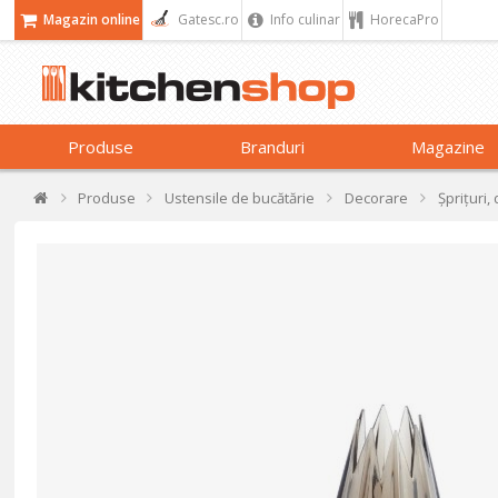
Magazin online
Gatesc.ro
Info culinar
HorecaPro
Produse
Branduri
Magazine
Produse
Ustensile de bucătărie
Decorare
Șprițuri,