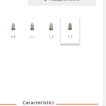
1,3
0,8
1,1
1,3
Caracteristici