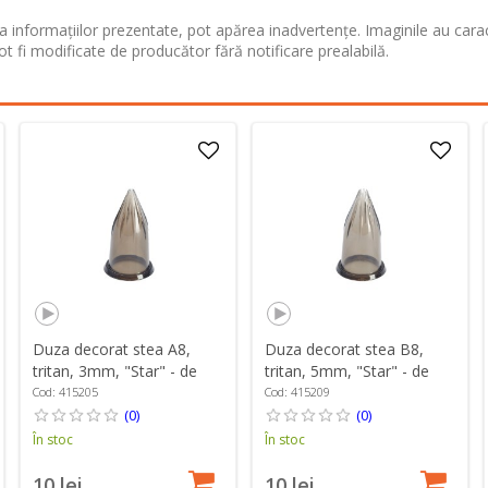
 informațiilor prezentate, pot apărea inadvertențe. Imaginile au cara
ot fi modificate de producător fără notificare prealabilă.
Duza decorat stea A8,
Duza decorat stea B8,
tritan, 3mm, "Star" - de
tritan, 5mm, "Star" - de
Buyer
Buyer
Cod: 415205
Cod: 415209
(0)
(0)
În stoc
În stoc
10 lei
10 lei