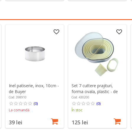
Set 7 cuttere prajituri,
Inel patiserie, inox, 10cm -
forma ovala, plastic - de
de Buyer
Buyer
Cod: 430200
Cod: 398910
(0)
(0)
În stoc
La comandă
125 lei
39 lei