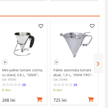
Mini-palnie turnare crema,
Palnie automata turnare
Pa
cu stand, 0.8 L, "KWIK",
aluat, 1,9 L, "KWIK PRO" -
al
Negru - de Buyer
de Buyer
"K
Cod: 335300
Cod: 335400
Co
(0)
(0)
În stoc
În stoc
În
268 lei
725 lei
8