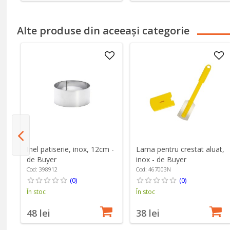
Alte produse din aceeași categorie
a,
Inel patiserie, inox, 12cm -
Lama pentru crestat aluat,
de Buyer
inox - de Buyer
Cod: 398912
Cod: 467003N
(0)
(0)
În stoc
În stoc
48 lei
38 lei