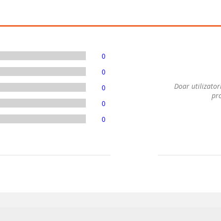
0
0
Doar utilizatori
0
pro
0
0