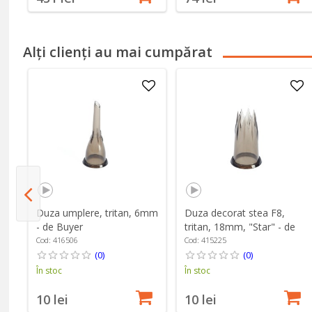
Alți clienți au mai cumpărat
,
Duza umplere, tritan, 6mm
Duza decorat stea F8,
- de Buyer
tritan, 18mm, "Star" - de
Buyer
Cod: 416506
Cod: 415225
(0)
(0)
În stoc
În stoc
10 lei
10 lei