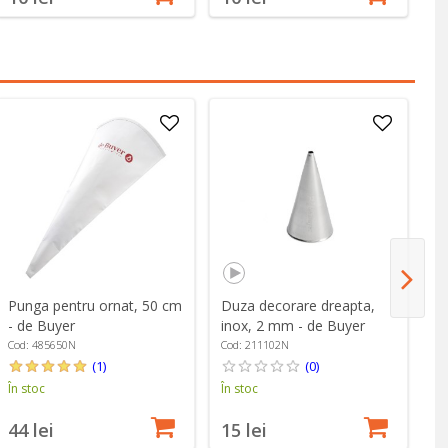
Punga pentru ornat, 50 cm
Duza decorare dreapta,
Du
- de Buyer
inox, 2 mm - de Buyer
in
Cod: 485650N
Cod: 211102N
Co
(1)
(0)
În stoc
În stoc
În
44 lei
15 lei
1