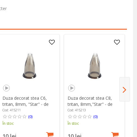
cter
Duza decorat stea C6,
Duza decorat stea C8,
Du
tritan, 8mm, "Star" - de
tritan, 8mm,"Star" - de
tr
Buyer
Buyer
B
Cod: 415211
Cod: 415213
Co
(0)
(0)
În stoc
În stoc
În
10 lei
10 lei
1