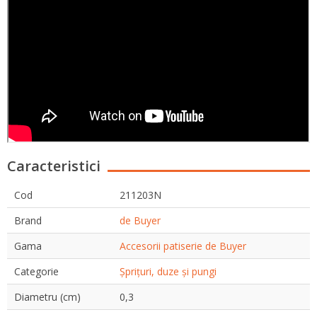
Caracteristici
Cod
211203N
Brand
de Buyer
Gama
Accesorii patiserie de Buyer
Categorie
Șprițuri, duze și pungi
Diametru (cm)
0,3