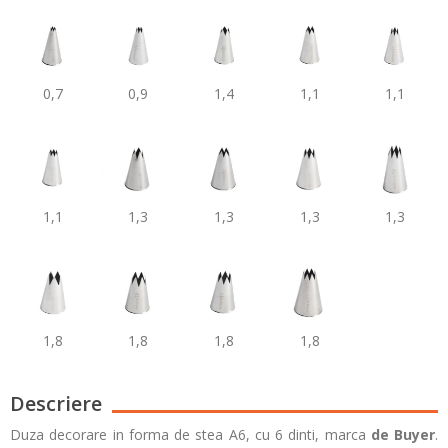
0,7
0,9
1,4
1,1
1,1
1,1
1,3
1,3
1,3
1,3
1,8
1,8
1,8
1,8
Descriere
Duza decorare in forma de stea A6, cu 6 dinti, marca
de Buyer
.