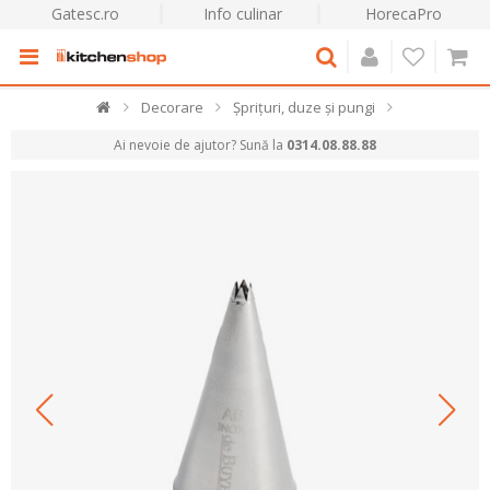
Gatesc.ro
Info culinar
HorecaPro
Decorare
Șprițuri, duze și pungi
Ai nevoie de ajutor? Sună la
0314.08.88.88