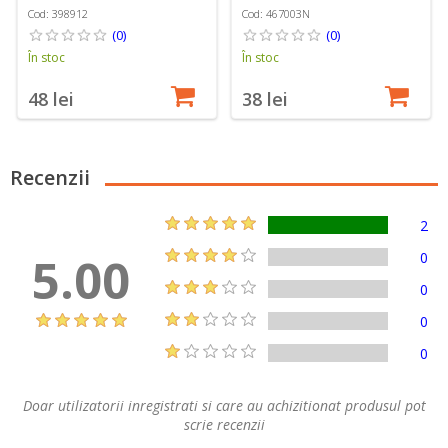
Cod: 398912
Cod: 467003N
(0)
(0)
În stoc
În stoc
48 lei
38 lei
Recenzii
2
5.00
0
0
0
0
Doar utilizatorii inregistrati si care au achizitionat produsul pot
scrie recenzii