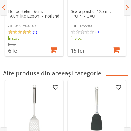
Bol portelan, 6cm,
Scafa plastic, 125 ml,
"Alumilite Lebon" - Porland
"POP" - OXO
Cod: 04ALM000005
Cod: 11235200
(1)
(0)
În stoc
În stoc
8 lei
6 lei
15 lei
Alte produse din aceeași categorie