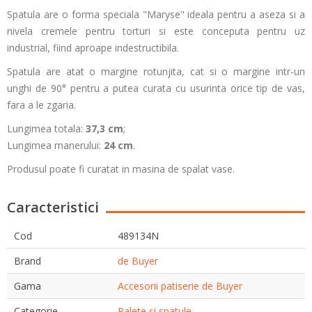
Spatula are o forma speciala "Maryse" ideala pentru a aseza si a
nivela cremele pentru torturi si este conceputa pentru uz
industrial, fiind aproape indestructibila.
Spatula are atat o margine rotunjita, cat si o margine intr-un
unghi de 90° pentru a putea curata cu usurinta orice tip de vas,
fara a le zgaria.
Lungimea totala:
37,3 cm
;
Lungimea manerului:
24 cm
.
Produsul poate fi curatat in masina de spalat vase.
Caracteristici
Cod
489134N
Brand
de Buyer
Gama
Accesorii patiserie de Buyer
Categorie
Palete și spatule