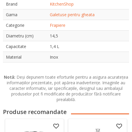
Brand
KitchenShop
Gama
Galetuse pentru gheata
Categorie
Frapiere
Diametru (cm)
14,5
Capacitate
1,4 L
Material
Inox
Notă:
Deși depunem toate eforturile pentru a asigura acuratețea
informațiilor prezentate, pot apărea inadvertențe. Imaginile au
caracter informativ, iar specificațiile, designul sau ambalajul
produselor pot fi modificate de producător fără notificare
prealabilă.
Produse recomandate