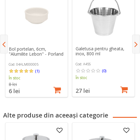
Galetusa pentru gheata,
Bol portelan, 6cm,
inox, 800 ml
"Alumilite Lebon" - Porland
Cod: A45S
Cod: 04ALM000005
(0)
(1)
În stoc
În stoc
8 lei
27 lei
6 lei
Alte produse din aceeași categorie