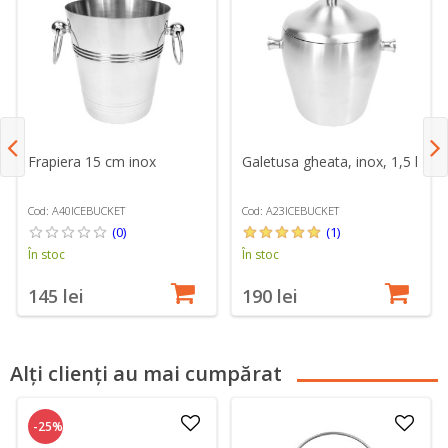
Frapiera 15 cm inox
Galetusa gheata, inox, 1,5 l
Cod: A40ICEBUCKET
Cod: A23ICEBUCKET
(0)
(1)
În stoc
În stoc
145 lei
190 lei
Alți clienți au mai cumpărat
-25%