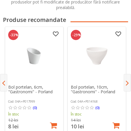
produselor pot fi modificate de producător fără notificare
prealabilă.
Produse recomandate
-33%
-29%
Bol portelan, 6cm,
Bol portelan, 10cm,
"Gastronomi" - Porland
"Gastronomi" - Porland
Cod: 04A+P017999
Cod: 04A+P014168
(0)
(0)
În stoc
În stoc
12 lei
14 lei
8 lei
10 lei