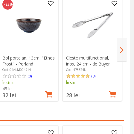
-29%
Bol portelan, 13cm, "Ethos
Cleste multifunctional,
Re
Frost" - Porland
inox, 24 cm - de Buyer
Q
S
Cod: 04ALM004714
Cod: 478824N
Co
(0)
(8)
În stoc
În stoc
În
45 lei
32 lei
28 lei
6