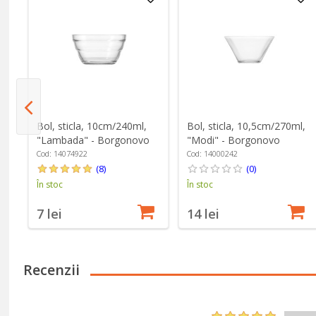
u
Bol, sticla, 10cm/240ml,
Bol, sticla, 10,5cm/270ml,
"Lambada" - Borgonovo
"Modi" - Borgonovo
Cod: 14074922
Cod: 14000242
(8)
(0)
În stoc
În stoc
7 lei
14 lei
Recenzii