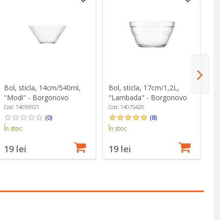
Bol, sticla, 14cm/540ml,
Bol, sticla, 17cm/1,2L,
Bo
"Modi" - Borgonovo
"Lambada" - Borgonovo
"
Cod: 14099921
Cod: 14075420
Co
(0)
(8)
În stoc
În stoc
În
19 lei
19 lei
4