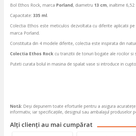
Bol Ethos Rock, marca
Porland
, diametru
13 cm
, inaltime 6,52
Capacitate:
335 ml
.
Colectia Ethos este meticulos dezvoltata cu diferite aplicatii pe 
marca Porland.
Constituita din 4 modele diferite, colectia este inspirata din nat
Colectia Ethos Rock
cu tranzitii de tonuri bogate ale rocilor 
Puteti curata bolul in masina de spalat vase si introduce in cupto
Notă:
Deși depunem toate eforturile pentru a asigura acuratețea
informativ, iar specificațiile, designul sau ambalajul produselor p
Alți clienți au mai cumpărat