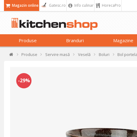
Magazin online
Gatesc.ro
Info culinar
HorecaPro
Produse
Branduri
Magazine
Produse
Servire masă
Veselă
Boluri
Bol portel
-29%