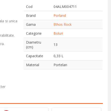
Cod
04ALM004711
Brand
Porland
ala si unica
Gama
Ethos Rock
Categorie
Boluri
abilitate.
Diametru
ra.
13
(cm)
Capacitate
0,33 L
Material
Portelan
cter