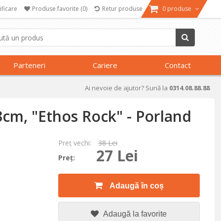
ificare
Produse favorite
(0)
Retur produse
0 produse
Parteneri
Cariere
Contact
Ai nevoie de ajutor? Sună la
0314.08.88.88
3cm, "Ethos Rock" - Porland
Preţ vechi:
38 Lei
27 Lei
Preţ:
Adaugă în coș
Adaugă la favorite