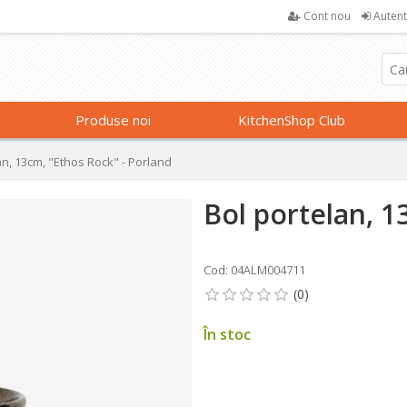
Cont nou
Autent
Produse noi
KitchenShop Club
an, 13cm, "Ethos Rock" - Porland
Bol portelan, 1
Cod: 04ALM004711
În stoc