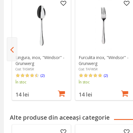
-
Lingura, inox, "Windsor" -
Furculita inox, "Windsor" -
Grunwerg
Grunwerg
Cod: TASWSR
Cod: TAFWSR
(2)
(2)
În stoc
În stoc
14 lei
14 lei
Alte produse din aceeași categorie