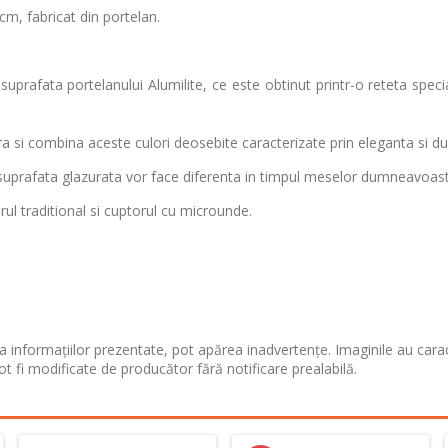
 cm, fabricat din portelan.
suprafata portelanului Alumilite, ce este obtinut printr-o reteta speci
ura si combina aceste culori deosebite caracterizate prin eleganta si dur
si suprafata glazurata vor face diferenta in timpul meselor dumneavoast
rul traditional si cuptorul cu microunde.
 informațiilor prezentate, pot apărea inadvertențe. Imaginile au cara
ot fi modificate de producător fără notificare prealabilă.