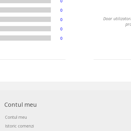
0
0
Doar utilizatori
0
pro
0
0
Contul meu
Contul meu
Istoric comenzi