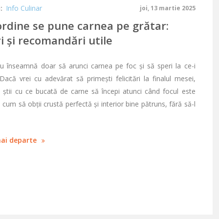
:
Info Culinar
joi, 13 martie 2025
ordine se pune carnea pe grătar:
i şi recomandări utile
nu înseamnă doar să arunci carnea pe foc și să speri la ce-i
acă vrei cu adevărat să primești felicitări la finalul mesei,
ă știi cu ce bucată de carne să începi atunci când focul este
i cum să obții crustă perfectă și interior bine pătruns, fără să-l
mai departe