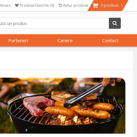
ificare
Produse favorite
(0)
Retur produse
0 produse
Parteneri
Cariere
Contact