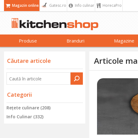
Magazin online
Gatesc.ro
Info culinar
HorecaPro
Produse
Branduri
Magazine
Articole ma
Căutare articole
Categorii
Reţete culinare (208)
Info Culinar (332)