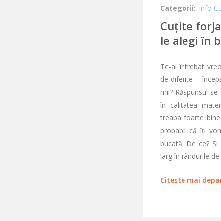
Categorii:
Info Cu
Cuțite forj
le alegi în 
Te-ai întrebat vreo
de diferite – înce
mii? Răspunsul se a
în calitatea mater
treaba foarte bine,
probabil că îți vo
bucată. De ce? Și 
larg în rândurile de
Citește mai depa