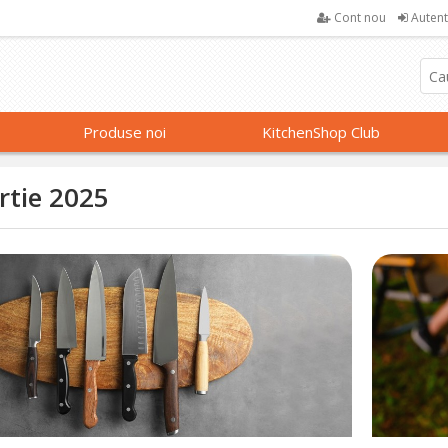
Cont nou
Autent
Produse noi
KitchenShop Club
rtie 2025