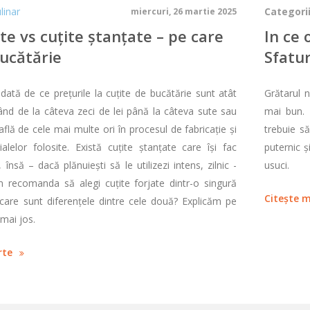
linar
Categorii
miercuri, 26 martie 2025
ate vs cuțite ștanțate – pe care
In ce 
bucătărie
Sfatur
dată de ce prețurile la cuțite de bucătărie sunt atât
Grătarul 
pând de la câteva zeci de lei până la câteva sute sau
mai bun. D
flă de cele mai multe ori în procesul de fabricație și
trebuie s
ialelor folosite. Există cuțite ștanțate care își fac
puternic ș
 însă – dacă plănuiești să le utilizezi intens, zilnic -
usuci.
m recomanda să alegi cuțite forjate dintr-o singură
Citește 
care sunt diferențele dintre cele două? Explicăm pe
 mai jos.
rte