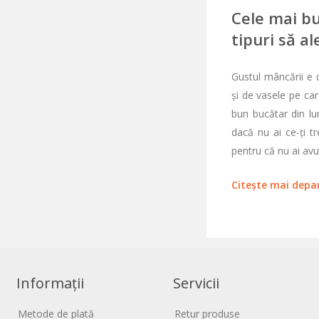
Cele mai bu
tipuri să al
Gustul mâncării e d
și de vasele pe care
bun bucătar din lum
dacă nu ai ce-ți tr
pentru că nu ai avut
Citește mai depa
Informații
Servicii
Metode de plată
Retur produse