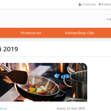
Cont nou
Autent
Produse noi
KitchenShop Club
i 2019
linar
marți, 21 mai 2019