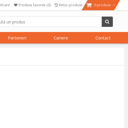
ificare
Produse favorite
(0)
Retur produse
0 produse
Parteneri
Cariere
Contact