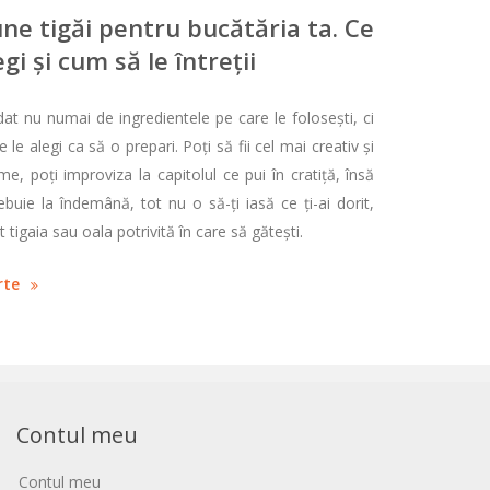
ne tigăi pentru bucătăria ta. Ce
egi și cum să le întreții
at nu numai de ingredientele pe care le folosești, ci
 le alegi ca să o prepari. Poți să fii cel mai creativ și
e, poți improviza la capitolul ce pui în cratiță, însă
ebuie la îndemână, tot nu o să-ți iasă ce ți-ai dorit,
 tigaia sau oala potrivită în care să gătești.
rte
Contul meu
Contul meu