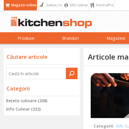
Magazin online
Gatesc.ro
Info culinar
HorecaPro
Produse
Branduri
Magazine
Articole ma
Căutare articole
Categorii
Reţete culinare (208)
Info Culinar (332)
Categorii:
Info Cu