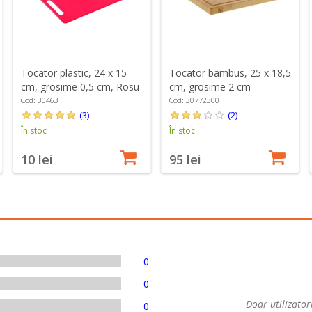
Tocator plastic, 24 x 15
Tocator bambus, 25 x 18,5
cm, grosime 0,5 cm, Rosu
cm, grosime 2 cm -
- Kesper
Zwilling
Cod: 30463
Cod: 30772300
(3)
(2)
În stoc
În stoc
10 lei
95 lei
0
0
Doar utilizatori
0