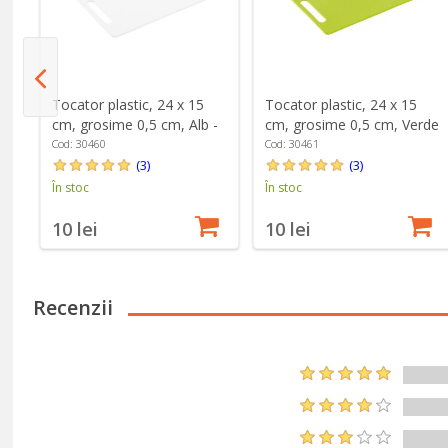
tru
Tocator plastic, 24 x 15
Tocator plastic, 24 x 15
cm, grosime 0,5 cm, Alb -
cm, grosime 0,5 cm, Verde
Kesper
- Kesper
Cod: 30460
Cod: 30461
(3)
(3)
În stoc
În stoc
10 lei
10 lei
Recenzii