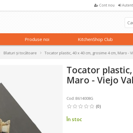
Cont nou
Autent
Produse noi
KitchenShop Club
Blaturi și tocătoare
Tocator plastic, 40 x 40 cm, grosime 4 cm, Maro - V
Tocator plastic
Maro - Viejo Va
Cod: B614008G
În stoc