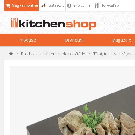
Magazin online
Gatesc.ro
Info culinar
HorecaPro
Produse
Branduri
Magazine
Produse
Ustensile de bucătărie
Tăiat, tocat și curățat