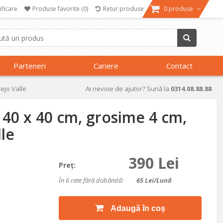
ificare
Produse favorite
(0)
Retur produse
0 produse
Parteneri
Cariere
Contact
iejo Valle
Ai nevoie de ajutor? Sună la
0314.08.88.88
, 40 x 40 cm, grosime 4 cm,
lle
390 Lei
Preţ:
În 6 rate fără dobândă:
65
Lei/lună
Adaugă în coș