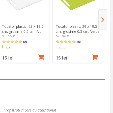
Tocator plastic, 29 x 19,5
Tocator plastic, 29 x 19,5
To
cm, grosime 0,5 cm, Alb -
cm, grosime 0,5 cm, Verde
cm
Kesper
- Kesper
- 
Cod: 30470
Cod: 30471
Co
(8)
(8)
În stoc
În stoc
În
15 lei
15 lei
1
i inregistrati si care au achizitionat