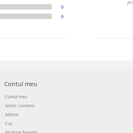
pro
0
0
Contul meu
Contul meu
Istoric comenzi
Adrese
Coș
Produse favorite