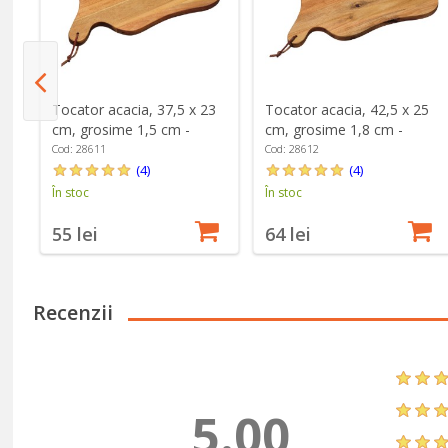
5
Tocator acacia, 37,5 x 23
Tocator acacia, 42,5 x 25
-
cm, grosime 1,5 cm -
cm, grosime 1,8 cm -
Kesper
Kesper
Cod: 28611
Cod: 28612
(4)
(4)
În stoc
În stoc
55 lei
64 lei
Recenzii
5.00