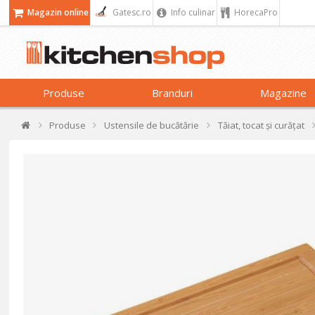
Magazin online
Gatesc.ro
Info culinar
HorecaPro
Produse
Branduri
Magazine
Produse
Ustensile de bucătărie
Tăiat, tocat și curățat