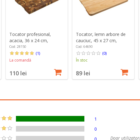
Tocator profesional,
Tocator, lemn arbore de
acacia, 36 x 24 cm,
cauciuc, 45 x 27 cm,
grosime 3 cm - Kesper
grosime 2,5 cm - Kesper
Cod: 28150
Cod: 64690
(1)
(0)
La comandă
În stoc
110 lei
89 lei
1
0
Doar utilizatori
0