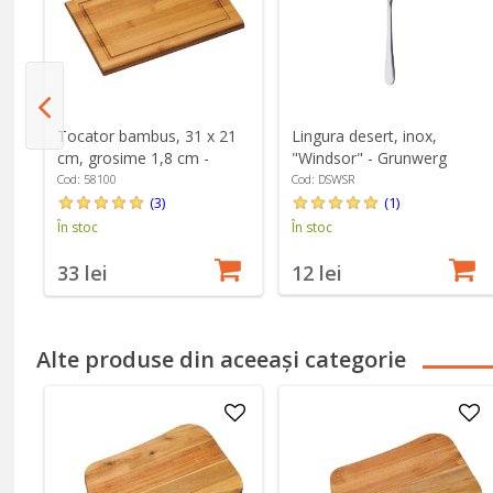
c,
Lingura desert, inox,
Tocator bambus, 31 x 21
"Windsor" - Grunwerg
cm, grosime 1,8 cm -
Kesper
Cod: DSWSR
Cod: 58100
(1)
(3)
În stoc
În stoc
12 lei
33 lei
Alte produse din aceeași categorie