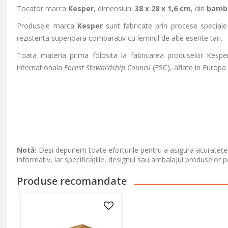
Tocator marca
Kesper
, dimensiuni
38 x 28 x 1,6 cm
, din
bamb
Produsele marca
Kesper
sunt fabricate prin procese speciale
rezistenta superioara comparativ cu lemnul de alte esente tari.
Toata materia prima folosita la fabricarea produselor Kesper p
internationala
Forest Stewardship Council
(FSC), aflate in Europa 
Notă:
Deși depunem toate eforturile pentru a asigura acuratețea
informativ, iar specificațiile, designul sau ambalajul produselor p
Produse recomandate