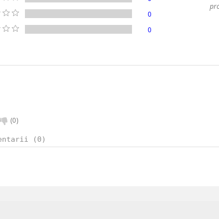
pro
0
0
(
0
)
entarii (0)