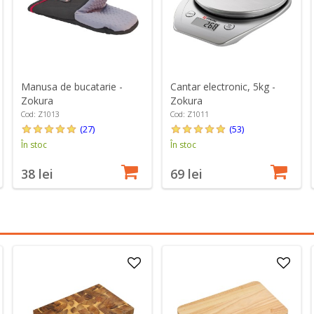
Manusa de bucatarie -
Cantar electronic, 5kg -
Zokura
Zokura
Cod: Z1013
Cod: Z1011
(27)
(53)
În stoc
În stoc
38 lei
69 lei