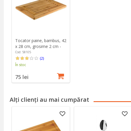
Tocator paine, bambus, 42
x 28 cm, grosime 2 cm -
Kesper
Cod: 58105
(2)
În stoc
75 lei
Alți clienți au mai cumpărat