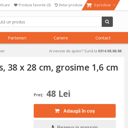
ificare
Produse favorite
(0)
Retur produse
0 produse
Parteneri
Cariere
Contact
per
Ai nevoie de ajutor? Sună la
0314.08.88.88
, 38 x 28 cm, grosime 1,6 cm
48 Lei
Preţ:
Adaugă în coș
Rezerva in magazin