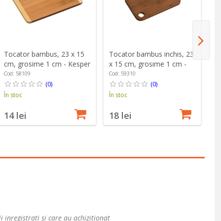
Tocator bambus, 23 x 15
Tocator bambus inchis, 23
To
cm, grosime 1 cm - Kesper
x 15 cm, grosime 1 cm -
x 
Kesper
K
Cod: 58109
Cod: 59310
Co
(0)
(0)
În stoc
În stoc
În
14 lei
18 lei
2
i inregistrati si care au achizitionat