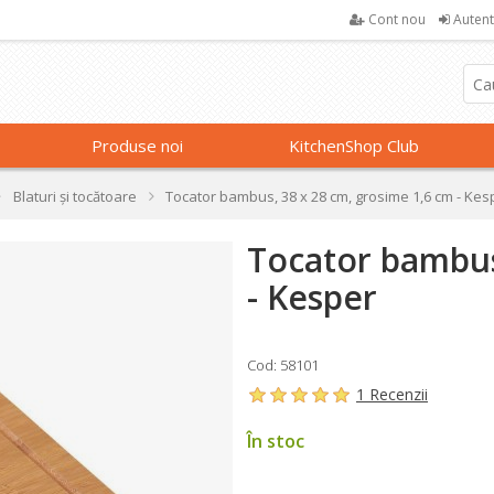
Cont nou
Autent
Produse noi
KitchenShop Club
Blaturi și tocătoare
Tocator bambus, 38 x 28 cm, grosime 1,6 cm - Kes
Tocator bambus
- Kesper
Cod: 58101
1 Recenzii
În stoc