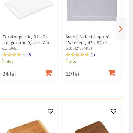
Tocator plastic, 34 x 24
Suport farfurii (napron)
Sp
cm, grosime 0,4 cm, Alb -
"Rahmen", 42 x 32 cm,
Z
Kesper
vinil, argintiu - Saleen
Cod: 30480
Cod: 01210244101
Co
(6)
(1)
În stoc
În stoc
În
24 lei
29 lei
1