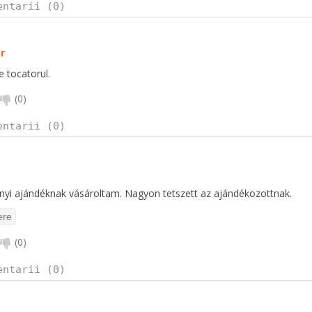
entarii (0)
r
e tocatorul.
(
0
)
entarii (0)
nyi ajándéknak vásároltam. Nagyon tetszett az ajándékozottnak.
(
0
)
entarii (0)