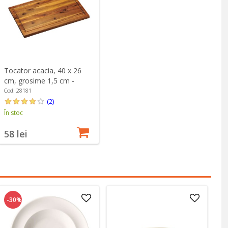
Tocator acacia, 40 x 26
cm, grosime 1,5 cm -
Kesper
Cod: 28181
(2)
În stoc
58 lei
-30%