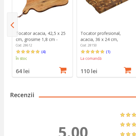
Tocator acacia, 42,5 x 25
Tocator profesional,
su
cm, grosime 1,8 cm -
acacia, 36 x 24 cm,
Kesper
grosime 3 cm - Kesper
Cod: 28612
Cod: 28150
(4)
(1)
În stoc
La comandă
64 lei
110 lei
Recenzii
5.00