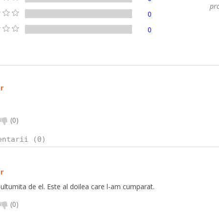
pro
0
0
r
(
0
)
entarii (0)
r
ultumita de el. Este al doilea care l-am cumparat.
(
0
)