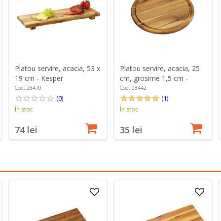
Platou servire, acacia, 53 x
Platou servire, acacia, 25
19 cm - Kesper
cm, grosime 1,5 cm -
Kesper
Cod: 28470
Cod: 28442
(0)
(1)
În stoc
În stoc
74 lei
35 lei