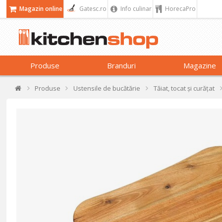
Magazin online
Gatesc.ro
Info culinar
HorecaPro
Produse
Branduri
Magazine
Produse
Ustensile de bucătărie
Tăiat, tocat și curățat