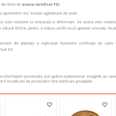
at din lemn de
acacia certificat FSC
.
si aperitivelor reci. Include agatatoare din piele.
is) este rezistent la umezeala si deformare. De aceea este materia
natural BIOFA, pentru a reduce astfel riscul aparitiei umezelii, faca
ovine din plantatii si exploatari forestiere certificate de catre 
 Sud-Est.
 informațiilor prezentate, pot apărea inadvertențe. Imaginile au cara
ot fi modificate de producător fără notificare prealabilă.