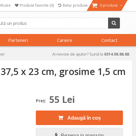
ificare
Produse favorite
(0)
Retur produse
0 produse
Parteneri
Cariere
Contact
per
Ai nevoie de ajutor? Sună la
0314.08.88.88
 37,5 x 23 cm, grosime 1,5 cm
55 Lei
Preţ:
Adaugă în coș
Rezerva in magazin