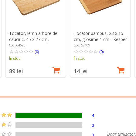
Tocator, lemn arbore de
Tocator bambus, 23 x 15
cauciuc, 45 x 27 cm,
cm, grosime 1 cm - Kesper
grosime 2,5 cm - Kesper
Cod: 64690
Cod: 58109
(0)
(0)
În stoc
În stoc
89 lei
14 lei
4
0
Doar utilizatori
0