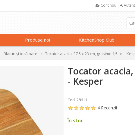
Cont nou
Autent
Produse noi
KitchenShop Club
Blaturi și tocătoare
Tocator acacia, 37,5 x 23 cm, grosime 1,5 cm - Kes
Tocator acacia,
- Kesper
Cod: 28611
4 Recenzii
În stoc