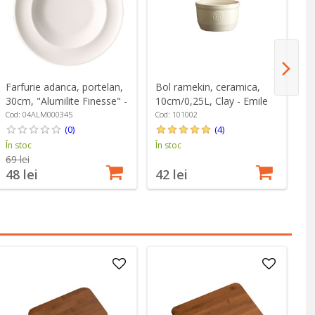
Farfurie adanca, portelan,
Bol ramekin, ceramica,
Sp
30cm, "Alumilite Finesse" -
10cm/0,25L, Clay - Emile
Z
Porland
Henry
Cod: 04ALM000345
Cod: 101002
Co
(0)
(4)
În stoc
În stoc
În
69 lei
48 lei
42 lei
1