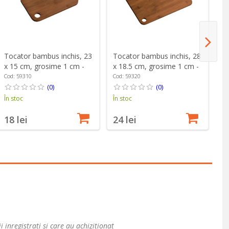
Tocator bambus inchis, 23
Tocator bambus inchis, 28
To
x 15 cm, grosime 1 cm -
x 18.5 cm, grosime 1 cm -
x 
Kesper
Kesper
K
Cod: 59310
Cod: 59320
Co
(0)
(0)
În stoc
În stoc
În
18 lei
24 lei
3
i inregistrati si care au achizitionat