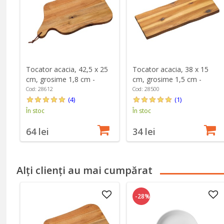
Tocator acacia, 42,5 x 25
Tocator acacia, 38 x 15
cm, grosime 1,8 cm -
cm, grosime 1,5 cm -
Kesper
Kesper
Cod: 28612
Cod: 28500
(4)
(1)
În stoc
În stoc
64 lei
34 lei
Alți clienți au mai cumpărat
-28%