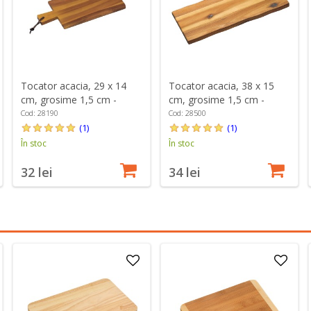
Tocator acacia, 29 x 14
Tocator acacia, 38 x 15
cm, grosime 1,5 cm -
cm, grosime 1,5 cm -
Kesper
Kesper
Cod: 28190
Cod: 28500
(1)
(1)
În stoc
În stoc
32 lei
34 lei