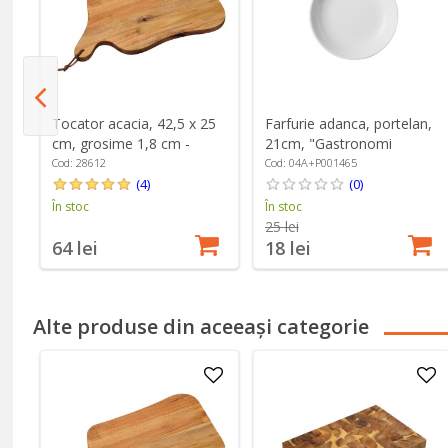
Tocator acacia, 42,5 x 25
Farfurie adanca, portelan,
cm, grosime 1,8 cm -
21cm, "Gastronomi
Kesper
Lebon" - Porland
Cod: 28612
Cod: 04A+P001465
(4)
(0)
În stoc
În stoc
25 lei
64 lei
18 lei
Alte produse din aceeași categorie