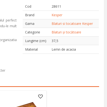
Cod
28611
Brand
Kesper
lul perfect
Gama
Blaturi si tocatoare Kesper
ndu-le mult
Categorie
Blaturi și tocătoare
organizatia
Lungime (cm)
37,5
Material
Lemn de acacia
cter