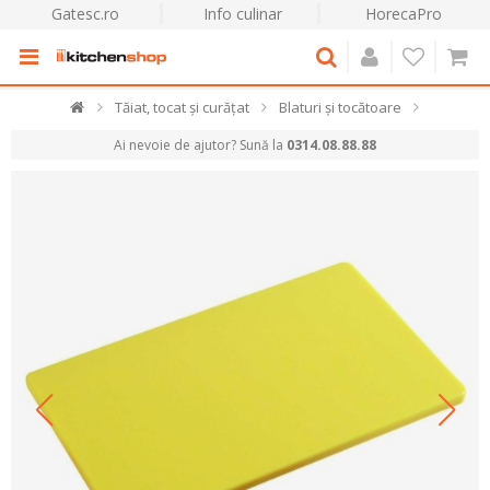
Gatesc.ro
Info culinar
HorecaPro
Tăiat, tocat și curățat
Blaturi și tocătoare
Ai nevoie de ajutor? Sună la
0314.08.88.88