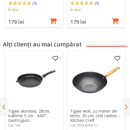
(1)
(1)
În stoc
În stoc
179 lei
179 lei
Alți clienți au mai cumpărat
Tigaie aluminiu, 28cm,
Tigaie wok, cu maner din
inaltime 5 cm - AMT
lemn, 30 cm, otel carbon -
Gastroguss
Kitchen Craft
Cod: 528
Cod: PODLXWOK12