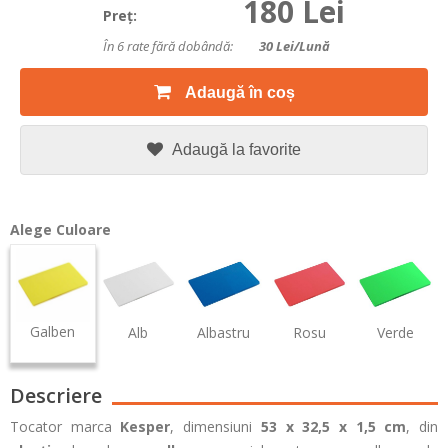
180 Lei
Preţ:
În 6 rate fără dobândă:
30
Lei/lună
Adaugă în coș
Adaugă la favorite
Alege Culoare
Galben
Alb
Albastru
Rosu
Verde
Descriere
Tocator marca
Kesper
, dimensiuni
53 x 32,5 x 1,5 cm
, din