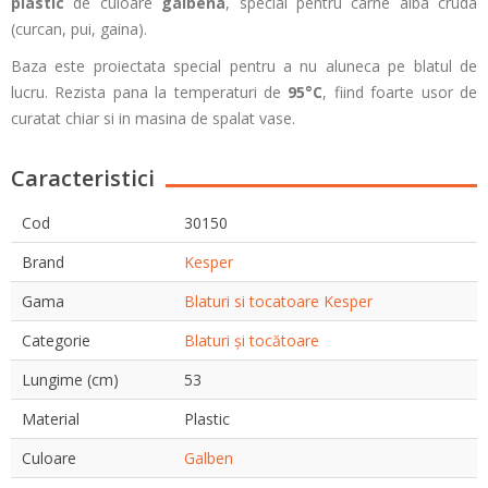
plastic
de culoare
galbena
, special pentru carne alba cruda
(curcan, pui, gaina).
Baza este proiectata special pentru a nu aluneca pe blatul de
lucru. Rezista pana la temperaturi de
95°C
, fiind foarte usor de
curatat chiar si in masina de spalat vase.
Caracteristici
Cod
30150
Brand
Kesper
Gama
Blaturi si tocatoare Kesper
Categorie
Blaturi și tocătoare
Lungime (cm)
53
Material
Plastic
Culoare
Galben