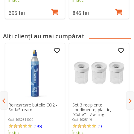
În stoc
În stoc
695 lei
845 lei
Alți clienți au mai cumpărat
Reincarcare butelie CO2 -
Set 3 recipiente
SodaStream
condimente, plastic,
"Cube" - Zwilling
Cod: 1032311000
Cod: 1025149
(145)
(1)
În stoc
În stoc