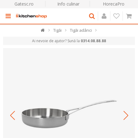
Gatesc.ro
Info culinar
HorecaPro
Tigăi
Tigăi adânci
Ai nevoie de ajutor? Sună la
0314.08.88.88