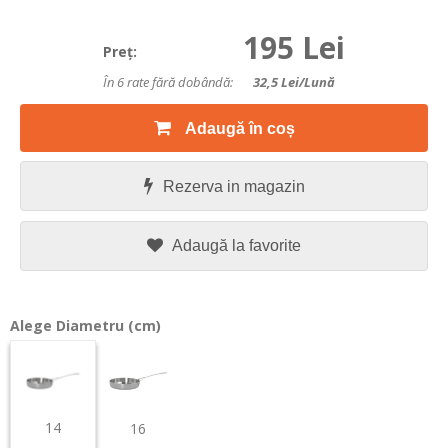
195 Lei
Preţ:
În 6 rate fără dobândă:
32,5
Lei/lună
Adaugă în coș
Rezerva in magazin
Adaugă la favorite
Alege Diametru (cm)
14
16