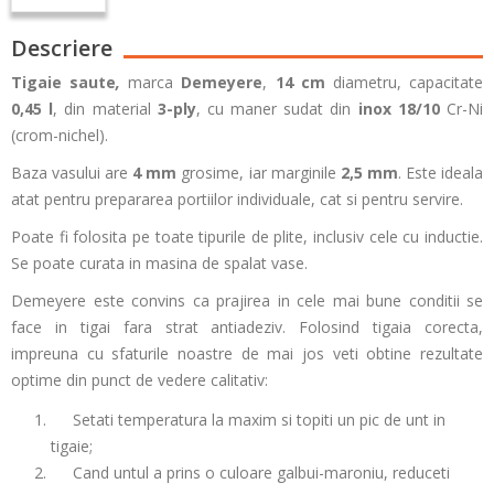
Descriere
Tigaie
saute
,
marca
Demeyere
,
14 cm
diametru, capacitate
0,45 l
, din material
3-ply
, cu maner sudat din
inox 18/10
Cr-Ni
(crom-nichel).
Baza vasului are
4 mm
grosime, iar marginile
2,5 mm
.
Este ideala
atat pentru prepararea portiilor individuale, cat si pentru servire.
Poate fi folosita pe toate tipurile de plite, inclusiv cele cu inductie.
Se poate curata in masina de spalat vase.
Demeyere este convins ca prajirea in cele mai bune conditii se
face in tigai fara strat antiadeziv. Folosind tigaia corecta,
impreuna cu sfaturile noastre de mai jos veti obtine rezultate
optime din punct de vedere calitativ:
S
etati temperatura la maxim si topiti un pic de unt in
tigaie;
C
and untul a prins o culoare galbui-maroniu, reduceti