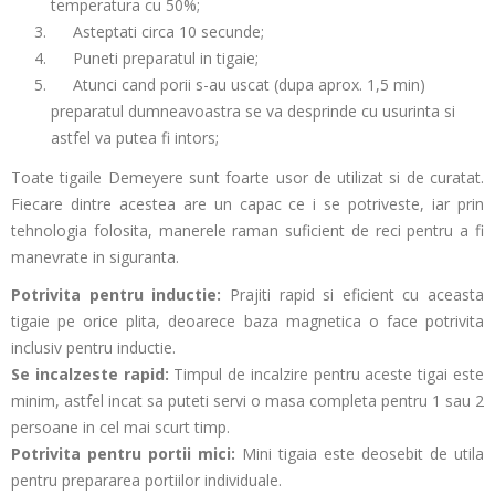
temperatura cu 50%;
A
steptati circa 10 secunde;
P
uneti preparatul in tigaie;
A
tunci cand porii s-au uscat (dupa aprox. 1,5 min)
preparatul dumneavoastra se va desprinde cu usurinta si
astfel va putea fi intors;
Toate tigaile Demeyere sunt foarte usor de utilizat si de curatat.
Fiecare dintre acestea are un capac ce i se potriveste, iar prin
tehnologia folosita, manerele raman suficient de reci pentru a fi
manevrate in siguranta.
Potrivita pentru inductie:
Prajiti rapid si eficient cu aceasta
tigaie pe orice plita,
deoarece baza magnetica o face potrivita
inclusiv pentru inductie
.
Se incalzeste rapid:
Timpul de incalzire pentru aceste tigai este
minim, astfel incat sa puteti servi o masa completa pentru 1 sau 2
persoane in cel mai scurt timp.
Potrivita pentru portii mici:
Mini tigaia este deosebit de utila
pentru prepararea portiilor individuale.