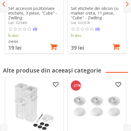
Set accesorii pozitionare
Set etichete din silicon cu
etichete, 3 piese, "Cube" -
marker creta, 11 piese,
Zwilling
"Cube" - Zwilling
Cod: 1025400
Cod: 1025378
(0)
(0)
În stoc
În stoc
24 lei
19 lei
39 lei
Alte produse din aceeași categorie
-21%