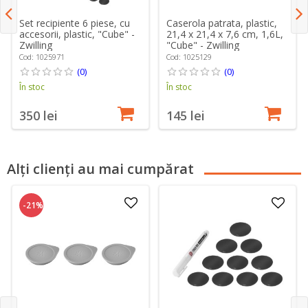
Set recipiente 6 piese, cu
Caserola patrata, plastic,
accesorii, plastic, "Cube" -
21,4 x 21,4 x 7,6 cm, 1,6L,
Zwilling
"Cube" - Zwilling
Cod: 1025971
Cod: 1025129
(0)
(0)
În stoc
În stoc
350 lei
145 lei
Alți clienți au mai cumpărat
-21%