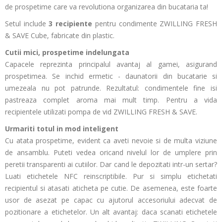
de prospetime care va revolutiona organizarea din bucataria ta!
Setul include
3 recipiente
pentru condimente ZWILLING FRESH
& SAVE Cube, fabricate din plastic.
Cutii mici, prospetime indelungata
Capacele reprezinta principalul avantaj al gamei, asigurand
prospetimea. Se inchid ermetic - daunatorii din bucatarie si
umezeala nu pot patrunde. Rezultatul: condimentele fine isi
pastreaza complet aroma mai mult timp. Pentru a vida
recipientele utilizati pompa de vid ZWILLING FRESH & SAVE.
Urmariti totul in mod inteligent
Cu atata prospetime, evident ca aveti nevoie si de multa viziune
de ansamblu. Puteti vedea oricand nivelul lor de umplere prin
peretii transparenti ai cutiilor. Dar cand le depozitati intr-un sertar?
Luati etichetele NFC reinscriptibile. Pur si simplu etichetati
recipientul si atasati aticheta pe cutie. De asemenea, este foarte
usor de asezat pe capac cu ajutorul accesoriului adecvat de
pozitionare a etichetelor. Un alt avantaj: daca scanati etichetele