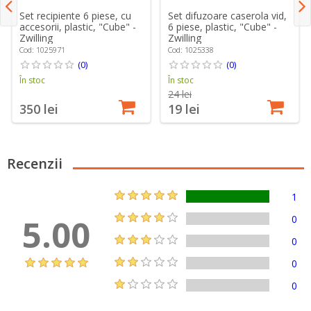
Set recipiente 6 piese, cu
Set difuzoare caserola vid,
accesorii, plastic, "Cube" -
6 piese, plastic, "Cube" -
Zwilling
Zwilling
Cod: 1025971
Cod: 1025338
(0)
(0)
În stoc
În stoc
24 lei
350 lei
19 lei
Recenzii
1
5.00
0
0
0
0