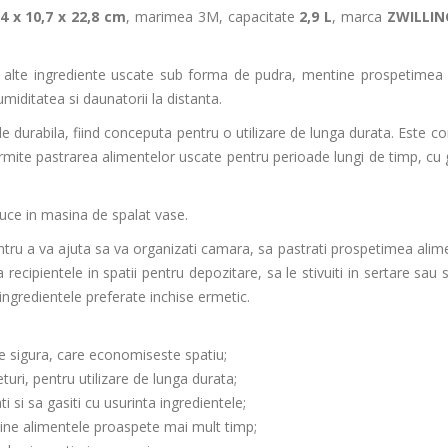
,4 x 10,7 x 22,8 cm
, marimea 3M, capacitate
2,9 L
, marca
ZWILLIN
 si alte ingrediente uscate sub forma de pudra, mentine prospetimea
miditatea si daunatorii la distanta.
de durabila, fiind conceputa pentru o utilizare de lunga durata. Este c
ite pastrarea alimentelor uscate pentru perioade lungi de timp, cu 
oduce in masina de spalat vase.
tru a va ajuta sa va organizati camara, sa pastrati prospetimea alim
recipientele in spatii pentru depozitare, sa le stivuiti in sertare sau 
ingredientele preferate inchise ermetic.
e sigura, care economiseste spatiu;
turi, pentru utilizare de lunga durata;
 si sa gasiti cu usurinta ingredientele;
tine alimentele proaspete mai mult timp;