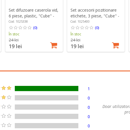
Set difuzoare caserola vid,
Set accesorii pozitionare
6 piese, plastic, "Cube" -
etichete, 3 piese, "Cube" -
Zwilling
Zwilling
Cod: 1025338
Cod: 1025400
(0)
(0)
În stoc
În stoc
24 lei
24 lei
19 lei
19 lei
1
0
Doar utilizatori
0
pro
0
0