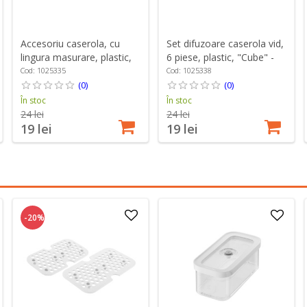
Accesoriu caserola, cu
Set difuzoare caserola vid,
lingura masurare, plastic,
6 piese, plastic, "Cube" -
marimea M, "Cube" -
Zwilling
Cod: 1025335
Cod: 1025338
Zwilling
(0)
(0)
În stoc
În stoc
24 lei
24 lei
19 lei
19 lei
-20%