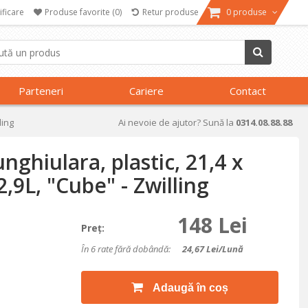
ificare
Produse favorite
(0)
Retur produse
0 produse
Parteneri
Cariere
Contact
ling
Ai nevoie de ajutor? Sună la
0314.08.88.88
nghiulara, plastic, 21,4 x
2,9L, "Cube" - Zwilling
148 Lei
Preţ:
În 6 rate fără dobândă:
24,67
Lei/lună
Adaugă în coș