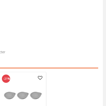
cter
-21%