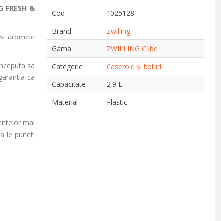
G FRESH &
Cod
1025128
Brand
Zwilling
 si aromele
Gama
ZWILLING Cube
onceputa sa
Categorie
Caserole și boluri
garantia ca
Capacitate
2,9 L
Material
Plastic
entelor mai
sa le puneti