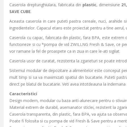
Caserola dreptunghiulara, fabricata din
plastic
, dimensiune
21
SAVE CUBE
.
Aceasta caserola in care puteti pastra cereale, nuci, arahide
ingredientelor. Capacul etans este proiectat pentru a tine aerul, u
Caserola cu capac, fabricata din plastic, fara BPA, este extrem 
functioneze si cu *pompa de vid ZWILLNG Fresh & Save, ce perm
vor ramane la fel de proaspete ca in ziua in care le-ati sigilat.
Caserola usor de curatat, rezistenta la zgarieturi se poate intr
Sistemul modular de depozitare a alimentelor este conceput pen
mult timp si sa va maximizati spatiul din bucatarie. Puteti pastra 
direct pe blatul de bucatarie. Veti avea intotdeauna la indemana 
Caracteristici
Design modern, modular cu baza anti-alunecare pentru o stivuir
Material extrem de durabil, asemanator sticlei, rezistent la zgarie
Caserola transparenta, din plastic, fara BPA, va ajuta sa observati
Poate fi folosita si cu pompa de vid Fresh & Save pentru a men