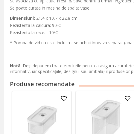
Se asociaza cu aplicatia Fresh & Save pentru a urmari ingredient
Se poate curata in masina de spalat vase.
Dimensiuni:
21,4 x 10,7 x 22,8 cm
Rezistenta la caldura: 90ºC
Rezistenta la rece: - 10ºC
* Pompa de vid nu este inclusa - se achizitioneaza separat (apa
Notă:
Deși depunem toate eforturile pentru a asigura acuratețea
informativ, iar specificațiile, designul sau ambalajul produselor p
Produse recomandate