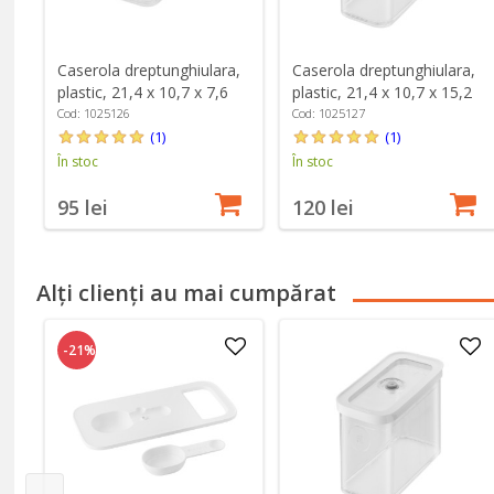
Caserola dreptunghiulara,
Caserola dreptunghiulara,
plastic, 21,4 x 10,7 x 7,6
plastic, 21,4 x 10,7 x 15,2
cm, 0,7L, "Cube" - Zwilling
cm, 1,8L, "Cube" - Zwilling
Cod: 1025126
Cod: 1025127
(1)
(1)
În stoc
În stoc
95 lei
120 lei
Alți clienți au mai cumpărat
-21%