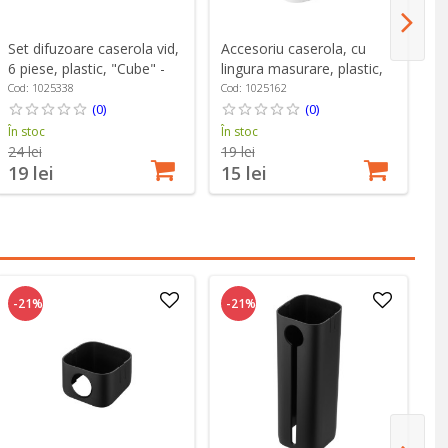
Set difuzoare caserola vid,
Accesoriu caserola, cu
Ca
6 piese, plastic, "Cube" -
lingura masurare, plastic,
2,
Zwilling
marimea S, "Cube" -
Zw
Cod: 1025338
Cod: 1025162
Co
Zwilling
(0)
(0)
În stoc
În stoc
În
24 lei
19 lei
19 lei
15 lei
1
-21%
-21%
-