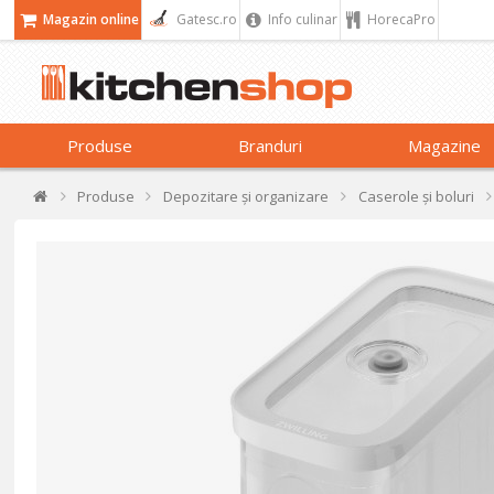
Magazin online
Gatesc.ro
Info culinar
HorecaPro
Produse
Branduri
Magazine
Produse
Depozitare și organizare
Caserole și boluri