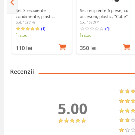
Set 3 recipiente
Set recipiente 6 piese, cu
condimente, plastic,
accesorii, plastic, "Cube" -
"Cube" - Zwilling
Zwilling
Cod: 1025149
Cod: 1025971
(1)
(0)
În stoc
În stoc
110 lei
350 lei
Recenzii
5.00