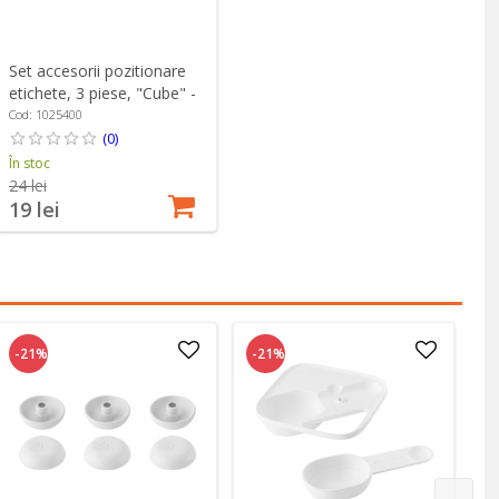
Set accesorii pozitionare
etichete, 3 piese, "Cube" -
Zwilling
Cod: 1025400
(0)
În stoc
24 lei
19 lei
-21%
-21%