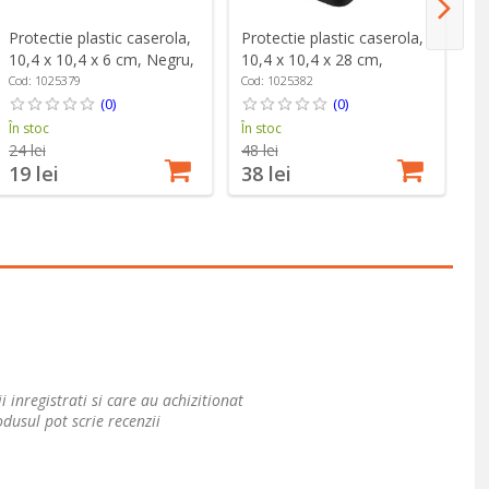
Protectie plastic caserola,
Protectie plastic caserola,
Pr
10,4 x 10,4 x 6 cm, Negru,
10,4 x 10,4 x 28 cm,
10
"Cube" - Zwilling
Negru, "Cube" - Zwilling
Ne
Cod: 1025379
Cod: 1025382
Co
(0)
(0)
În stoc
În stoc
În
24 lei
48 lei
34
19 lei
38 lei
2
i inregistrati si care au achizitionat
dusul pot scrie recenzii