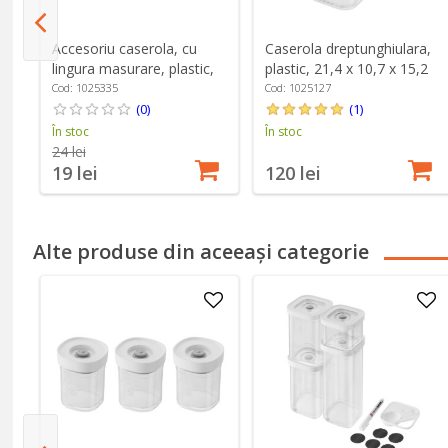
Accesoriu caserola, cu
Caserola dreptunghiulara,
lingura masurare, plastic,
plastic, 21,4 x 10,7 x 15,2
marimea M, "Cube" -
cm, 1,8L, "Cube" - Zwilling
Cod: 1025335
Cod: 1025127
Zwilling
(0)
(1)
În stoc
În stoc
24 lei
19 lei
120 lei
Alte produse din aceeași categorie