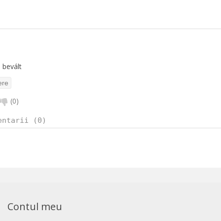
 bevált
(
0
)
entarii (0)
Contul meu