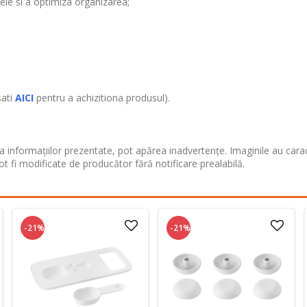
ele si a optimiza organizarea;
sati
AICI
pentru a achizitiona produsul).
 informațiilor prezentate, pot apărea inadvertențe. Imaginile au cara
ot fi modificate de producător fără notificare prealabilă.
-21%
-21%