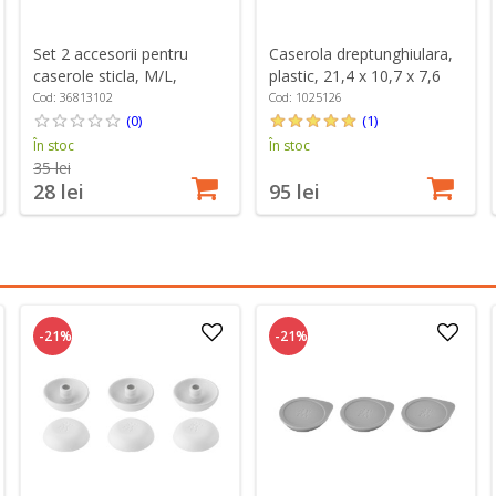
Set 2 accesorii pentru
Caserola dreptunghiulara,
caserole sticla, M/L,
plastic, 21,4 x 10,7 x 7,6
"FRESH & SAVE" - Zwilling
cm, 0,7L, "Cube" - Zwilling
Cod: 36813102
Cod: 1025126
(0)
(1)
În stoc
În stoc
35 lei
28 lei
95 lei
-21%
-21%