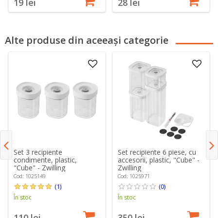
19 lei
28 lei
Alte produse din aceeași categorie
Set 3 recipiente
Set recipiente 6 piese, cu
condimente, plastic,
accesorii, plastic, "Cube" -
"Cube" - Zwilling
Zwilling
Cod: 1025149
Cod: 1025971
(1)
(0)
În stoc
În stoc
110 lei
350 lei