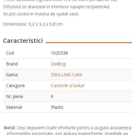
Difuzorul se ataseaza in interiorul supapei recipientului;
Se pot curata in masina de spalat vase.
Dimensiune: 3,2 x 3,2 x 0,8 cm
Caracteristici
Cod
1025338
Brand
Zwilling
Gama
ZWILLING Cube
Categorie
Caserole și boluri
Nr. piese
6
Material
Plastic
Notă:
Deși depunem toate eforturile pentru a asigura acuratețea
informațiilor prezentate, pot apărea inadvertențe. Imaginile au