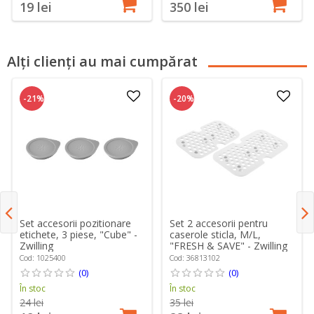
19 lei
350 lei
Alți clienți au mai cumpărat
-21%
-20%
Set accesorii pozitionare
Set 2 accesorii pentru
etichete, 3 piese, "Cube" -
caserole sticla, M/L,
Zwilling
"FRESH & SAVE" - Zwilling
Cod: 1025400
Cod: 36813102
(0)
(0)
În stoc
În stoc
24 lei
35 lei