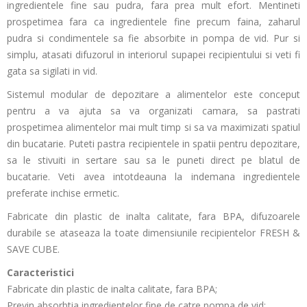
ingredientele fine sau pudra, fara prea mult efort. Mentineti
prospetimea fara ca ingredientele fine precum faina, zaharul
pudra si condimentele sa fie absorbite in pompa de vid. Pur si
simplu, atasati difuzorul in interiorul supapei recipientului si veti fi
gata sa sigilati in vid.
Sistemul modular de depozitare a alimentelor este conceput
pentru a va ajuta sa va organizati camara, sa pastrati
prospetimea alimentelor mai mult timp si sa va maximizati spatiul
din bucatarie. Puteti pastra recipientele in spatii pentru depozitare,
sa le stivuiti in sertare sau sa le puneti direct pe blatul de
bucatarie. Veti avea intotdeauna la indemana ingredientele
preferate inchise ermetic.
Fabricate din plastic de inalta calitate, fara BPA, difuzoarele
durabile se ataseaza la toate dimensiunile recipientelor FRESH &
SAVE CUBE.
Caracteristici
Fabricate din plastic de inalta calitate, fara BPA;
Previn absorbtia ingredientelor fine de catre pompa de vid;