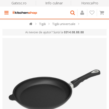
Gatesc.ro
Info culinar
HorecaPro
Tigăi
Tigăi universale
Ai nevoie de ajutor? Sună la
0314.08.88.88