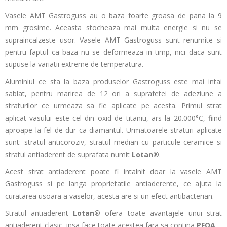
Vasele AMT Gastroguss au o baza foarte groasa de pana la 9
mm grosime. Aceasta stocheaza mai multa energie si nu se
supraincalzeste usor. Vasele AMT Gastroguss sunt renumite si
pentru faptul ca baza nu se deformeaza in timp, nici daca sunt
supuse la variatii extreme de temperatura.
Aluminiul ce sta la baza produselor Gastroguss este mai intai
sablat, pentru marirea de 12 ori a suprafetei de adeziune a
straturilor ce urmeaza sa fie aplicate pe acesta. Primul strat
aplicat vasului este cel din oxid de titaniu, ars la 20.000°C, fiind
aproape la fel de dur ca diamantul. Urmatoarele straturi aplicate
sunt: stratul anticoroziv, stratul median cu particule ceramice si
stratul antiaderent de suprafata numit
Lotan®
.
Acest strat antiaderent poate fi intalnit doar la vasele AMT
Gastroguss si pe langa proprietatile antiaderente, ce ajuta la
curatarea usoara a vaselor, acesta are si un efect antibacterian.
Stratul antiaderent
Lotan®
ofera toate avantajele unui strat
antiaderent clasic, insa face toate acestea fara sa contina
PFOA
.