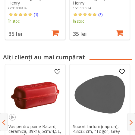
Henry
Henry
Cod: 100834
Cod: 100934
(1)
(3)
În stoc
În stoc
35 lei
35 lei
Alți clienți au mai cumpărat
Vas pentru paine Batard,
Suport farfurii (napron),
ceramica, 39x16,5cm/4,5L,
43x32 cm, "Togo", Grey -