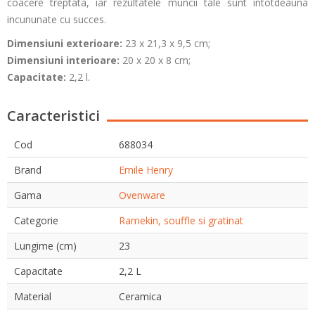
coacere treptata, iar rezultatele muncii tale sunt intotdeauna
incununate cu succes.
Dimensiuni exterioare:
23 x 21,3 x 9,5 cm;
Dimensiuni interioare:
20 x 20 x 8 cm;
Capacitate:
2,2 l.
Caracteristici
Cod
688034
Brand
Emile Henry
Gama
Ovenware
Categorie
Ramekin, souffle si gratinat
Lungime (cm)
23
Capacitate
2,2 L
Material
Ceramica