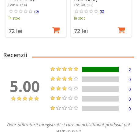
Cod: 401334
Cod: 401302
(0)
(0)
În stoc
În stoc
72 lei
72 lei
Recenzii
2
5.00
0
0
0
0
Doar utilizatorii inregistrati si care au achizitionat produsul pot
scrie recenzii