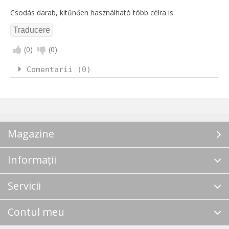
Csodás darab, kitűnően használható több célra is
(
0
)
(
0
)
Comentarii (0)
Magazine
Informații
Servicii
Contul meu