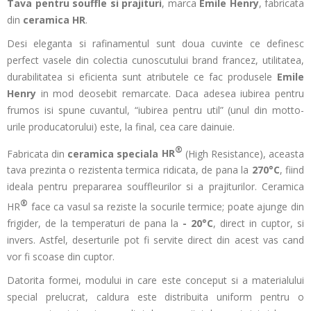
Tava pentru souffle si prajituri
, marca
Emile Henry
, fabricata
din
ceramica HR
.
Desi eleganta si rafinamentul sunt doua cuvinte ce definesc
perfect vasele din colectia cunoscutului brand francez, utilitatea,
durabilitatea si eficienta sunt atributele ce fac produsele
Emile
Henry
in mod deosebit remarcate. Daca adesea iubirea pentru
frumos isi spune cuvantul, “iubirea pentru util” (unul din motto-
urile producatorului) este, la final, cea care dainuie.
®
Fabricata din
ceramica speciala
HR
(High Resistance), aceasta
tava prezinta o rezistenta termica ridicata, de pana la
270°C
, fiind
ideala pentru prepararea souffleurilor si a prajiturilor. Ceramica
®
HR
face ca vasul sa reziste la socurile termice; poate ajunge din
frigider, de la temperaturi de pana la
-
20
°
C
, direct in cuptor, si
invers. Astfel, deserturile pot fi servite direct din acest vas cand
vor fi scoase din cuptor.
Datorita formei, modului in care este conceput si a materialului
special prelucrat, caldura este distribuita uniform pentru o